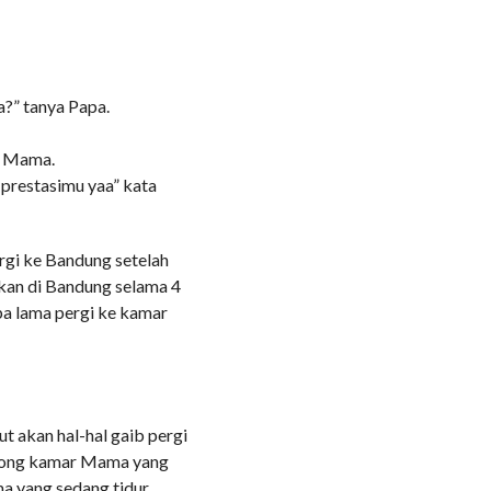
?” tanya Papa.
ta Mama.
 prestasimu yaa” kata
rgi ke Bandung setelah
akan di Bandung selama 4
pa lama pergi ke kamar
t akan hal-hal gaib pergi
rong kamar Mama yang
ma yang sedang tidur