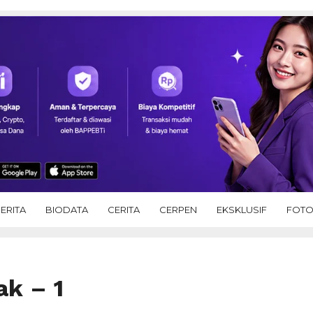
ERITA
BIODATA
CERITA
CERPEN
EKSKLUSIF
FOT
ak – 1