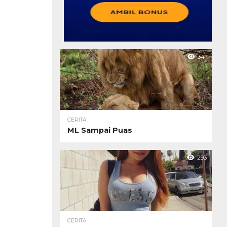
341
CERITA
ML Sampai Puas
293
CERITA