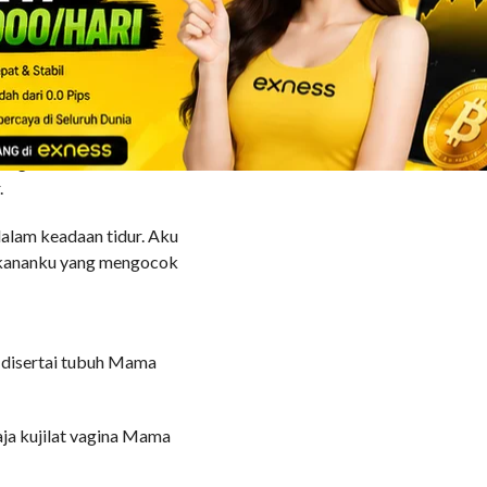
lendir Mama sendiri.
ukkan lidahku ke dalam
r.
tangan kanan sementara
.
dalam keadaan tidur. Aku
 kananku yang mengocok
g disertai tubuh Mama
aja kujilat vagina Mama