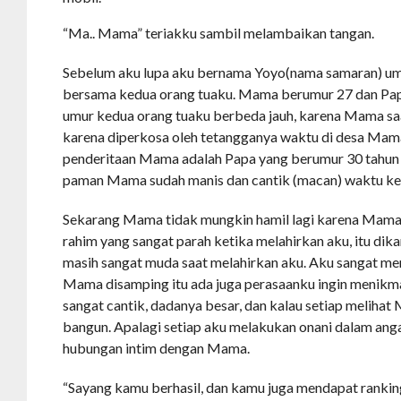
“Ma.. Mama” teriakku sambil melambaikan tangan.
Sebelum aku lupa aku bernama Yoyo(nama samaran) umu
bersama kedua orang tuaku. Mama berumur 27 dan Pa
umur kedua orang tuaku berbeda jauh, karena Mama sa
karena diperkosa oleh tetangganya waktu di desa Ma
penderitaan Mama adalah Papa yang berumur 30 tahun 
paman Mama sudah manis dan cantik (macan) waktu kec
Sekarang Mama tidak mungkin hamil lagi karena Mam
rahim yang sangat parah ketika melahirkan aku, itu d
masih sangat muda saat melahirkan aku. Aku sangat me
Mama disamping itu ada juga perasaanku ingin menik
sangat cantik, dadanya besar, dan kalau setiap melihat
bangun. Apalagi setiap aku melakukan onani dalam an
hubungan intim dengan Mama.
“Sayang kamu berhasil, dan kamu juga mendapat rankin