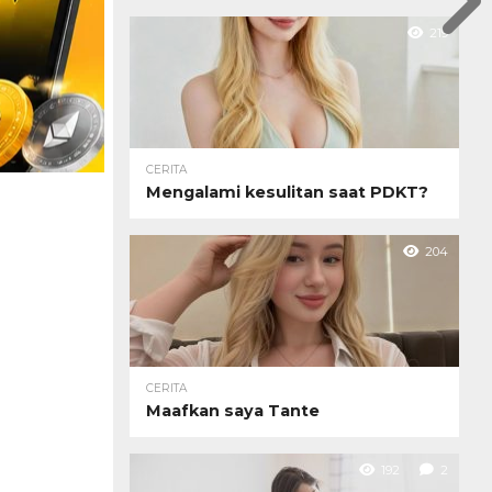
219
CERITA
Mengalami kesulitan saat PDKT?
204
CERITA
Maafkan saya Tante
192
2