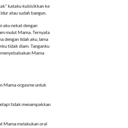
ak” kataku kubisikkan ke
idur atau sudah bangun.
i aku nekat dengan
am mulut Mama. Ternyata
dengan lidah aku, lama
anku tidak diam. Tanganku
ng menyebabakan Mama
kan Mama orgasme untuk
tetapi tidak menampakkan
uat Mama melakukan oral