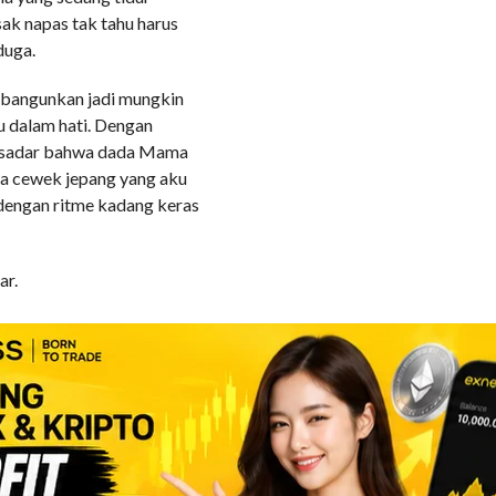
k napas tak tahu harus
duga.
ibangunkan jadi mungkin
 dalam hati. Dengan
u sadar bahwa dada Mama
da cewek jepang yang aku
dengan ritme kadang keras
ar.
anan kiri secara
lam CD Mama untuk
n ke CD untuk memainkan
 Dada Mama yang kuhisap
 dan menjilat puting Mama