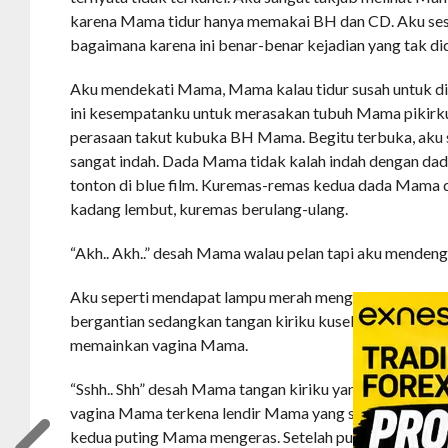
karena Mama tidur hanya memakai BH dan CD. Aku sesa
bagaimana karena ini benar-benar kejadian yang tak di
Aku mendekati Mama, Mama kalau tidur susah untuk d
ini kesempatanku untuk merasakan tubuh Mama pikirku
perasaan takut kubuka BH Mama. Begitu terbuka, ak
sangat indah. Dada Mama tidak kalah indah dengan da
tonton di blue film. Kuremas-remas kedua dada Mama 
kadang lembut, kuremas berulang-ulang.
“Akh.. Akh..” desah Mama walau pelan tapi aku mendeng
Aku seperti mendapat lampu merah menghisap tetenya k
bergantian sedangkan tangan kiriku kuselipkan ke da
memainkan vagina Mama.
“Sshh.. Shh” desah Mama tangan kiriku yang kuselipka
vagina Mama terkena lendir Mama yang sudah keluar.
kedua puting Mama mengeras. Setelah puas menghisap