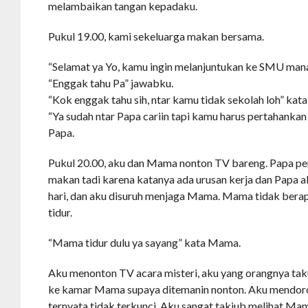
melambaikan tangan kepadaku.
Pukul 19.00, kami sekeluarga makan bersama.
“Selamat ya Yo, kamu ingin melanjuntukan ke SMU mana
“Enggak tahu Pa” jawabku.
“Kok enggak tahu sih, ntar kamu tidak sekolah loh” ka
“Ya sudah ntar Papa cariin tapi kamu harus pertahankan
Papa.
Pukul 20.00, aku dan Mama nonton TV bareng. Papa pe
makan tadi karena katanya ada urusan kerja dan Papa 
hari, dan aku disuruh menjaga Mama. Mama tidak bera
tidur.
“Mama tidur dulu ya sayang” kata Mama.
Aku menonton TV acara misteri, aku yang orangnya taku
ke kamar Mama supaya ditemanin nonton. Aku mendo
ternyata tidak terkunci. Aku sangat takjub melihat Ma