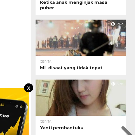
Ketika anak menginjak masa
puber
262
CERITA
ML disaat yang tidak tepat
230
X
CERITA
Yanti pembantuku