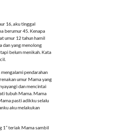
r 16, aku tinggal
pa berumur 45. Kenapa
at umur 12 tahun hamil
ma dan yang menolong
tapi belum menikah. Kata
il.
a mengalami pendarahan
ikarenakan umur Mama yang
nyayangi dan mencintai
mati tubuh Mama. Mama
 Mama pasti adikku selalu
ganku aku melakukan
g 1” teriak Mama sambil