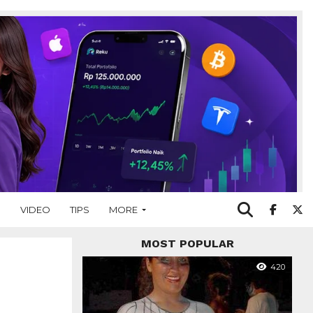
O
VIDEO
TIPS
MORE
MOST POPULAR
420