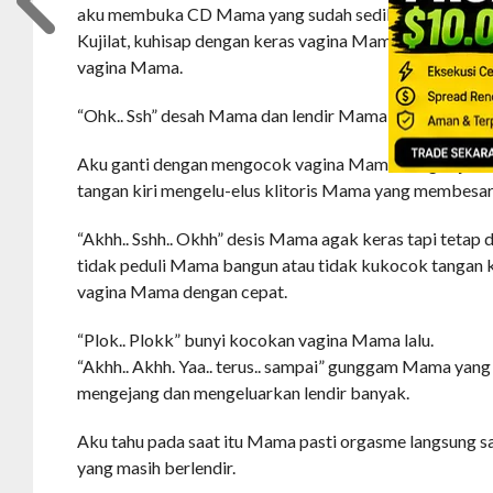
aku membuka CD Mama yang sudah sedikit basah sama 
Kujilat, kuhisap dengan keras vagina Mama dan kumas
vagina Mama.
“Ohk.. Ssh” desah Mama dan lendir Mama lagi-lagi kelua
Aku ganti dengan mengocok vagina Mama dengan jari 
tangan kiri mengelu-elus klitoris Mama yang membesar
“Akhh.. Sshh.. Okhh” desis Mama agak keras tapi tetap 
tidak peduli Mama bangun atau tidak kukocok tangan
vagina Mama dengan cepat.
“Plok.. Plokk” bunyi kocokan vagina Mama lalu.
“Akhh.. Akhh. Yaa.. terus.. sampai” gunggam Mama yan
mengejang dan mengeluarkan lendir banyak.
Aku tahu pada saat itu Mama pasti orgasme langsung s
yang masih berlendir.