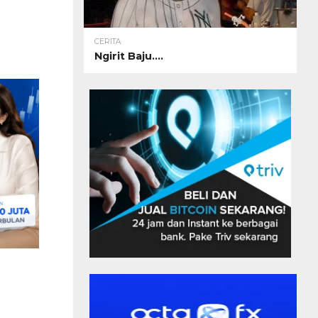
CERITA
Ngirit Baju….