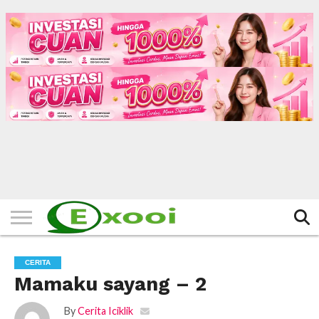
HOME
FILTER
BERITA
BIODATA
CERITA
CERPEN
EKSKLUSIF
FOTO
VIDEO
TIPS
MORE
CERITA
Mamaku sayang – 2
By
Cerita Iciklik