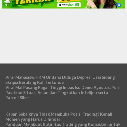
Viral Mahasiswi FKM Undana Diduga Depresi Usai Sidang
Skripsi Berulang Kali Tertunda
Viral Mal Pasang Pagar Tinggi Imbas Isu Demo Agustus, Polri
Pastikan Situasi Aman dan Tingkatkan Intelijen serta
Patroli Siber
Kapan Sebaiknya Tidak Membuka Posisi Trading? Kenali
Momen yang Harus Dihindari
Panduan Membuat Rutinitas Trading yang Konsisten untuk