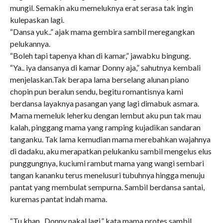
mungil. Semakin aku memeluknya erat serasa tak ingin
kulepaskan lagi.
“Dansa yuk..” ajak mama gembira sambil meregangkan
pelukannya.
“Boleh tapi tapenya khan di kamar,” jawabku bingung.
“Ya.. iya dansanya di kamar Donny aja,” sahutnya kembali
menjelaskan.Tak berapa lama berselang alunan piano
chopin pun beralun sendu, begitu romantisnya kami
berdansa layaknya pasangan yang lagi dimabuk asmara.
Mama memeluk leherku dengan lembut aku pun tak mau
kalah, pinggang mama yang ramping kujadikan sandaran
tanganku. Tak lama kemudian mama merebahkan wajahnya
di dadaku, aku merapatkan pelukanku sambil mengelus elus
punggungnya, kuciumi rambut mama yang wangi sembari
tangan kananku terus menelusuri tubuhnya hingga menuju
pantat yang membulat sempurna. Sambil berdansa santai,
kuremas pantat indah mama.
“Tu khan.. Donny nakal lagi,” kata mama protes sambil