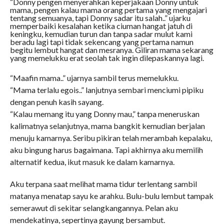
“Donny pengen menyerahkan keperjakaan Donny untuk
mama, pengen kalau mama orang pertama yang mengajari
tentang semuanya, tapi Donny sadar itu salah..” ujarku
memperbaiki kesalahan ketika ciuman hangat jatuh di
keningku, kemudian turun dan tanpa sadar mulut kami
beradu lagi tapi tidak sekencang yang pertama namun
begitu lembut hangat dan mesranya. Giliran mama sekarang
yang memelukku erat seolah tak ingin dilepaskannya lagi.
“Maafin mama..” ujarnya sambil terus memelukku.
“Mama terlalu egois..” lanjutnya sembari menciumi pipiku
dengan penuh kasih sayang.
“Kalau memang itu yang Donny mau,” tanpa meneruskan
kalimatnya selanjutnya, mama bangkit kemudian berjalan
menuju kamarnya. Seribu pikiran telah merambah kepalaku,
aku bingung harus bagaimana. Tapi akhirnya aku memilih
alternatif kedua, ikut masuk ke dalam kamarnya.
Aku terpana saat melihat mama tidur terlentang sambil
matanya menatap sayu ke arahku. Bulu-bulu lembut tampak
semerawut di sekitar selangkangannya. Pelan aku
mendekatinya, sepertinya gayung bersambut.