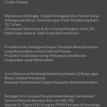
Trader Pemula
Mahasiswa di Bangka Tengah Ditangkap Usai Tanam Ganja
di Bangunan Bekas Terminal Lama, Polisi Sita Barang Bukti
72,7 Gram
2 Pengedar Narkotika di Air Lintang Diringkus Polisi, 45
Paket Sabu Seberat 20,47 Gram Berhasil Disita
Produksi Kain Serbaguna Dapur: Panduan Memulai Usaha
yang Menjanjikan untuk Pebisnis Pemula
Produksi Tas Belanja Jaring: Peluang Usaha Ramah
Lingkungan yang Menjanjikan
Cara Menyusun Roadmap Marketing Selama 12 Bulan agar
Bisnis Tumbuh Konsisten
Panduan Menentukan Target Penjualan Sebelum Beriklan
Berbagai foto semasa Perang Kemerdekaan dari koleksi
tentara Belanda bernama Bob van Dijk (18)
Sejarah Dr Tjipto (13): Kongres PPPKI Pertama di Soerabaja