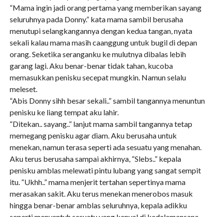
“Mama ingin jadi orang pertama yang memberikan sayang
seluruhnya pada Donny.” kata mama sambil berusaha
menutupi selangkangannya dengan kedua tangan, nyata
sekali kalau mama masih caanggung untuk bugil di depan
orang. Seketika seranganku ke mulutnya dibalas lebih
garang lagi. Aku benar-benar tidak tahan, kucoba
memasukkan penisku secepat mungkin. Namun selalu
meleset.
“Abis Donny sihh besar sekali..” sambil tangannya menuntun
penisku ke liang tempat aku lahir.
“Ditekan.. sayang..” lanjut mama sambil tangannya tetap
memegang penisku agar diam. Aku berusaha untuk
menekan, namun terasa seperti ada sesuatu yang menahan.
Aku terus berusaha sampai akhirnya, “Slebs..” kepala
penisku amblas melewati pintu lubang yang sangat sempit
itu. “Ukhh..” mama menjerit tertahan sepertinya mama
merasakan sakit. Aku terus menekan menerobos masuk
hingga benar-benar amblas seluruhnya, kepala adikku
seperti menyentuh sesuatu yang kenyal di kedalamansana.