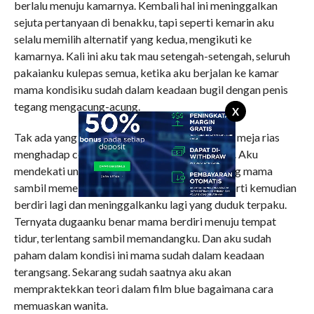
berlalu menuju kamarnya. Kembali hal ini meninggalkan
sejuta pertanyaan di benakku, tapi seperti kemarin aku
selalu memilih alternatif yang kedua, mengikuti ke
kamarnya. Kali ini aku tak mau setengah-setengah, seluruh
pakaianku kulepas semua, ketika aku berjalan ke kamar
mama kondisiku sudah dalam keadaan bugil dengan penis
tegang mengacung-acung.
X
Tak ada yang istimewa, kulihat mama duduk di meja rias
menghadap cermin tetap dalam keadaan bugil. Aku
mendekati untuk selanjutnya duduk di belakang mama
sambil memeluknya. Mama tersenyum penuh arti kemudian
berdiri lagi dan meninggalkanku lagi yang duduk terpaku.
Ternyata dugaanku benar mama berdiri menuju tempat
tidur, terlentang sambil memandangku. Dan aku sudah
paham dalam kondisi ini mama sudah dalam keadaan
terangsang. Sekarang sudah saatnya aku akan
mempraktekkan teori dalam film blue bagaimana cara
memuaskan wanita.