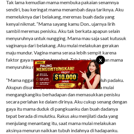
Tak lama kemudian mama membuka pakaian senamnya
sendiri, bau keringat mama menambah daya tariknya. Aku
memeluknya dari belakang, meremas buah dada yang
kenyal nikmat. “Mama sayang kamu Don.. ujarnya lirih
sambil meremas penisku. Aku tak berkata apapun selain
menyuruhnya untuk nungging. Mama mau saja saat kutusuk
vaginanya dari belakang. Aku mulai melakukan gerakan
maju mundur. Vagina mama serasa lebih sempit karena
faktor gaya nungging tersebut. Tak lama kemudian mama
X
menyuruhku mencabut penisku.
“Mama nggak bisa menikmati..” katanya berkeluh padaku.
Akupun disuruhnya duduk di kursi ketika mama mulai
mengangkangiku berhadapan dan memasukkan penisku
secara perlahan ke dalam dirinya. Aku cukup senang dengan
gaya itu mama duduk di pangkuanku dan buah dadanya
tepat berada di mulutku. Rakus aku menjilati dada yang
menjulang menantang itu, saat mama mulai melakukan
aksinya menurun naikkan tubuh indahnya di hadapanku.