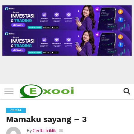
HOME
FILTER
BERITA
BIODATA
CERITA
CERPEN
EKSKLUSIF
FOTO
VIDEO
TIPS
MORE
CERITA
Mamaku sayang – 3
By
Cerita Iciklik