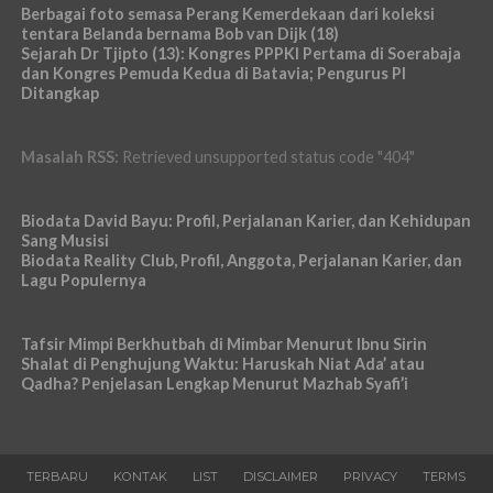
Berbagai foto semasa Perang Kemerdekaan dari koleksi
tentara Belanda bernama Bob van Dijk (18)
Sejarah Dr Tjipto (13): Kongres PPPKI Pertama di Soerabaja
dan Kongres Pemuda Kedua di Batavia; Pengurus PI
Ditangkap
Masalah RSS:
Retrieved unsupported status code "404"
Biodata David Bayu: Profil, Perjalanan Karier, dan Kehidupan
Sang Musisi
Biodata Reality Club, Profil, Anggota, Perjalanan Karier, dan
Lagu Populernya
Tafsir Mimpi Berkhutbah di Mimbar Menurut Ibnu Sirin
Shalat di Penghujung Waktu: Haruskah Niat Ada’ atau
Qadha? Penjelasan Lengkap Menurut Mazhab Syafi’i
TERBARU
KONTAK
LIST
DISCLAIMER
PRIVACY
TERMS