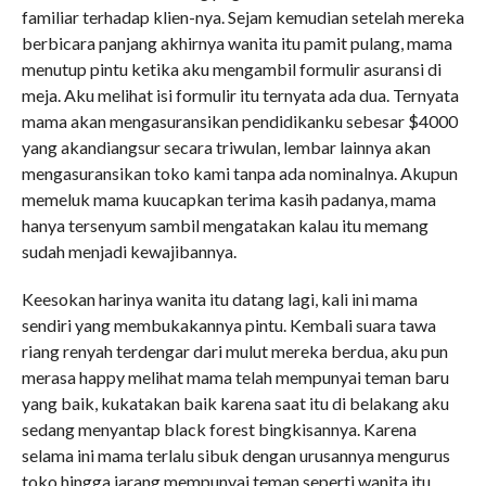
familiar terhadap klien-nya. Sejam kemudian setelah mereka
berbicara panjang akhirnya wanita itu pamit pulang, mama
menutup pintu ketika aku mengambil formulir asuransi di
meja. Aku melihat isi formulir itu ternyata ada dua. Ternyata
mama akan mengasuransikan pendidikanku sebesar $4000
yang akandiangsur secara triwulan, lembar lainnya akan
mengasuransikan toko kami tanpa ada nominalnya. Akupun
memeluk mama kuucapkan terima kasih padanya, mama
hanya tersenyum sambil mengatakan kalau itu memang
sudah menjadi kewajibannya.
Keesokan harinya wanita itu datang lagi, kali ini mama
sendiri yang membukakannya pintu. Kembali suara tawa
riang renyah terdengar dari mulut mereka berdua, aku pun
merasa happy melihat mama telah mempunyai teman baru
yang baik, kukatakan baik karena saat itu di belakang aku
sedang menyantap black forest bingkisannya. Karena
selama ini mama terlalu sibuk dengan urusannya mengurus
toko hingga jarang mempunyai teman seperti wanita itu.