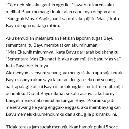
“Oke deh, sini aku gantiin ngetik..!” jawabku karena aku
melihat Bayu memang tidak kalah capeknya dengan aku.
“Sungguh Mas..? Asyik, nanti sambil aku pijitin Mas..,” kata
Bayu dengan nada gembira.
Aku kemudian melanjutkan ketikan laporan tugas Bayu,
sementara itu Bayu membuatkan aku minuman.
“Mas Eka, nih minumnya.” kata Bayu dari arah belakangku.
“Sementara Mas Eka ngetik, aku akan mijitin bahu Mas ya.”
kata Bayu berikutnya.
Aku senyum-senyum senang, ya mengerjakan apa saja untuk
Bayu rasanya akan saya lakukan dengan rela dan senang
hati, apalagi kali ini Bayu di belakangku sambil memijit-mijit
pundakku. Dipijit Bayu nikmat sekali rasanya, aku horny
banget menikmati sentuhan tangan Bayu. Pikiranku jadi
menerawang ke yang enggak-enggak, aku membayangkan
Bayu memelukku, menciumku dan akh.., gila pikiranku ini.
Tidak terasa jam sudah menunjukkan hampir pukul 5 sore.