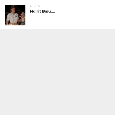
CERITA
Ngirit Baju….