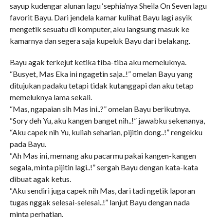
sayup kudengar alunan lagu ‘sephia’nya Sheila On Seven lagu
favorit Bayu. Dari jendela kamar kulihat Bayu lagi asyik
mengetik sesuatu di komputer, aku langsung masuk ke
kamarnya dan segera saja kupeluk Bayu dari belakang.
Bayu agak terkejut ketika tiba-tiba aku memeluknya.
“Busyet, Mas Eka ini ngagetin saja..!” omelan Bayu yang
ditujukan padaku tetapi tidak kutanggapi dan aku tetap
memeluknya lama sekali.
“Mas, ngapaian sih Mas ini..?” omelan Bayu berikutnya.
“Sory deh Yu, aku kangen banget nih..!” jawabku sekenanya,
“Aku capek nih Yu, kuliah seharian, pijitin dong..!” rengekku
pada Bayu.
“Ah Mas ini, memang aku pacarmu pakai kangen-kangen
segala, minta pijitin lagi..!” sergah Bayu dengan kata-kata
dibuat agak ketus.
“Aku sendiri juga capek nih Mas, dari tadi ngetik laporan
tugas nggak selesai-selesai..!” lanjut Bayu dengan nada
minta perhatian.