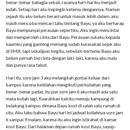
benar-benar bahagia sekali, rasanya hari-hariku menjadi
indah. Setiap hari aku kepingin ketemu dengannya. Namun
sejauh itu aku belum berani untuk masuk lebih dalam, aku
masih mencoba mencari tahu tentang Bayu, ya aku berharap
Bayu mempunyai perasaan sepertiku. Aku ingin mencintai
dan memperoleh cinta dari Bayu. Perasaan sukaku kepada
kaumku yang ganteng memang sudah kurasakan sejak aku
di SMA, tapi sekalipun begitu, sebelum bertemu Bayu aku
belum pernah bercinta dengan laki-laki, karena aku malu
dan punya rasa takut.
Hari itu, sore jam 3 aku melangkah gontai keluar dari
kampus karena kelelahan mengikuti perkuliahan yang
benar-benar padat, itu pun sore jam 6 aku masih ada satu
mata kuliah lagi. Kuarahkan kakiku menuju kampung di
belakang kampus dimana Bayu kost di salah satu rumah di
situ. Aku tahu bahwa Bayu hari ini jadwal kuliahnya sore jam
6 sampai 9 malam, karena itu aku ingin istirahat di kamar
kost Bayu. Dari halaman depan rumah kost Bayu, sayup-