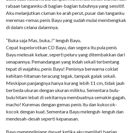
rabaan tangannku di bagian-bagian tubuhnya yang sensitif.
Aku melanjutkan ciuman ke arah perut, pusar dan tanganku
meremas-remas penis Bayu yang sudah mulai membengkak
di dalam celana dalamnya.
“Buka saja Mas, buka..!” lenguh Bayu.
Cepat kupelorotkan CD Bayu, dan segera itu pula penis
Bayu melesak keluar, seperti peluru yang ditembakkan dari
senapannya. Pemandangan yang indah sekali terbentang
tepat di wajahku, penis Bayu! Penisnya berwarna coklat
kehitam-hitaman teracung tegak, tampak galak sekali.
Meskipun panjangnya hanya kurang lebih 11 cm, tidak jauh
berbeda ukuran dengan ukuran milikku. Sementara bulu-
bulu hitam lebat di sekitarnya membuatnya semakin gagah,
macho! Kuremas dengan gemas penis itu dan kukocok-
kocok dengan kuat. Sementara Bayu melenguh-lenguh dan
mendesah-desah seperti kepanasan.
Bayu menggelinjang dasyat ketika aku menjilati bagian