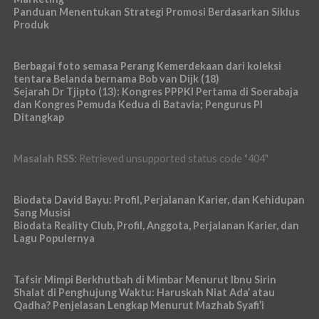
Panduan Menentukan Strategi Promosi Berdasarkan Siklus
Produk
Berbagai foto semasa Perang Kemerdekaan dari koleksi
tentara Belanda bernama Bob van Dijk (18)
Sejarah Dr Tjipto (13): Kongres PPPKI Pertama di Soerabaja
dan Kongres Pemuda Kedua di Batavia; Pengurus PI
Ditangkap
Masalah RSS:
Retrieved unsupported status code "404"
Biodata David Bayu: Profil, Perjalanan Karier, dan Kehidupan
Sang Musisi
Biodata Reality Club, Profil, Anggota, Perjalanan Karier, dan
Lagu Populernya
Tafsir Mimpi Berkhutbah di Mimbar Menurut Ibnu Sirin
Shalat di Penghujung Waktu: Haruskah Niat Ada’ atau
Qadha? Penjelasan Lengkap Menurut Mazhab Syafi’i