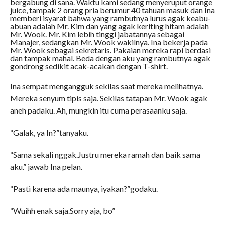
bergabung di sana. Waktu kami sedang menyeruput orange
juice, tampak 2 orang pria berumur 40 tahuan masuk dan Ina
memberi isyarat bahwa yang rambutnya lurus agak keabu-
abuan adalah Mr. Kim dan yang agak keriting hitam adalah
Mr. Wook. Mr. Kim lebih tinggi jabatannya sebagai
Manajer, sedangkan Mr. Wook wakilnya. Ina bekerja pada
Mr. Wook sebagai sekretaris. Pakaian mereka rapi berdasi
dan tampak mahal. Beda dengan aku yang rambutnya agak
gondrong sedikit acak-acakan dengan T-shirt.
Ina sempat mengangguk sekilas saat mereka melihatnya.
Mereka senyum tipis saja. Sekilas tatapan Mr. Wook agak
aneh padaku. Ah, mungkin itu cuma perasaanku saja.
“Galak, ya In?”tanyaku.
“Sama sekali nggak.Justru mereka ramah dan baik sama
aku.” jawab Ina pelan.
“Pasti karena ada maunya, iyakan?”godaku.
“Wuihh enak saja.Sorry aja, bo”