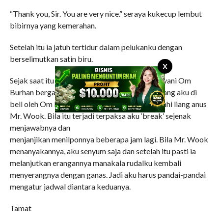
“Thank you, Sir. You are very nice.” seraya kukecup lembut
bibirnya yang kemerahan.
Setelah itu ia jatuh tertidur dalam pelukanku dengan
berselimutkan satin biru.
X
Sejak saat itu secara bergiliran aku harus melayani Om
Burhan berganti-ganti dengan Mr. Wook. Kadang aku di
bell oleh Om Burhan saat aku sedang menjelajahi liang anus
Mr. Wook. Bila itu terjadi terpaksa aku ‘break’ sejenak
menjawabnya dan
menjanjikan menilponnya beberapa jam lagi. Bila Mr. Wook
menanyakannya, aku senyum saja dan setelah itu pasti ia
melanjutkan erangannya manakala rudalku kembali
menyerangnya dengan ganas. Jadi aku harus pandai-pandai
mengatur jadwal diantara keduanya.
Tamat