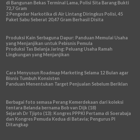
di Bangunan Bekas Terminal Lama, Polisi Sita Barang Bukti
72,7 Gram
2 Pengedar Narkotika di Air Lintang Diringkus Polisi, 45
Paket Sabu Seberat 20,47 Gram Berhasil Disita
Produksi Kain Serbaguna Dapur: Panduan Memulai Usaha
yang Menjanjikan untuk Pebisnis Pemula
Produksi Tas Belanja Jaring: Peluang Usaha Ramah
Lingkungan yang Menjanjikan
Cara Menyusun Roadmap Marketing Selama 12 Bulan agar
Bisnis Tumbuh Konsisten
Panduan Menentukan Target Penjualan Sebelum Beriklan
Berbagai foto semasa Perang Kemerdekaan dari koleksi
tentara Belanda bernama Bob van Dijk (18)
Sejarah Dr Tjipto (13): Kongres PPPKI Pertama di Soerabaja
dan Kongres Pemuda Kedua di Batavia; Pengurus PI
Ditangkap