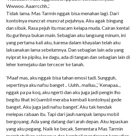
Wwwoo. Aaarrcchh..’.
Tidak lama. Mas Tarmin nggak bisa menahan lagi. Dari
kontolnya muncrat-muncrat pejuhnya. Aku agak bingung
dan sibuk. Rasa pejuh itu macam kelapa muda. Cairan kental
itu gurihnya bukan main. Sebagian aku langsung minum, ini
yang pertama kali aku, karena dalam khayalan telah aku
laksanakan lama sebelumnya. Dan sebagian lain ada yang
nyiprat ke pipiku, ke dagu, ada di tangan dan sebagian lain di
leher kemejaku dan tercecer ke tanah.
‘Maaf mas, aku nggak bisa tahan emosi tadi. Sungguh,
sepertinya aku nafsu banget .. Uuhh.. malluu..’, ‘Kenapaa..,
nggak pa pa koq, aku ngerti dan aku juga jadi pengin lho
begitu lihat ini (sambil meraba kembali kontolnya) gede
banget. Aku juga jadi nafsu banget’. Aku tak hendak
melepas rabaan itu. Tapi dari jauh nampak lampu mobil
bergoyang. Ada yang datang dari arah depan. Aku lepaskan
yang aku pegang. Naik ke becak. Sementara Mas Tarmin
membetulkan celananya dan kembali mendorong kemudian