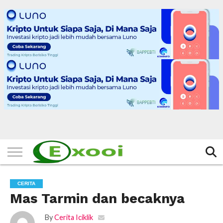
HOME
FILTER
BERITA
BIODATA
CERITA
CERPEN
EKSKLUSIF
FOTO
VIDEO
TIPS
MORE
CERITA
Mas Tarmin dan becaknya
By
Cerita Iciklik