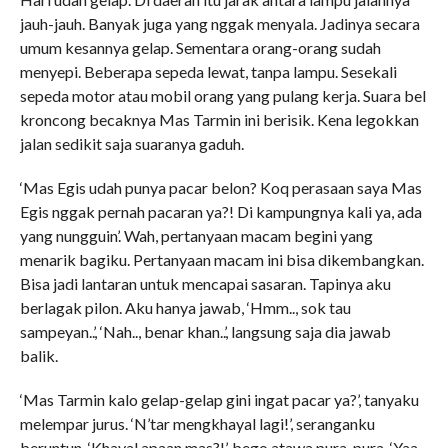
jauh-jauh. Banyak juga yang nggak menyala. Jadinya secara
umum kesannya gelap. Sementara orang-orang sudah
menyepi. Beberapa sepeda lewat, tanpa lampu. Sesekali
sepeda motor atau mobil orang yang pulang kerja. Suara bel
kroncong becaknya Mas Tarmin ini berisik. Kena legokkan
jalan sedikit saja suaranya gaduh.
‘Mas Egis udah punya pacar belon? Koq perasaan saya Mas
Egis nggak pernah pacaran ya?! Di kampungnya kali ya, ada
yang nungguin’. Wah, pertanyaan macam begini yang
menarik bagiku. Pertanyaan macam ini bisa dikembangkan.
Bisa jadi lantaran untuk mencapai sasaran. Tapinya aku
berlagak pilon. Aku hanya jawab, ‘Hmm.., sok tau
sampeyan..’, ‘Nah.., benar khan..’, langsung saja dia jawab
balik.
‘Mas Tarmin kalo gelap-gelap gini ingat pacar ya?’, tanyaku
melempar jurus. ‘N’tar mengkhayal lagi!’, seranganku
beruntun. ‘Khayal apaan mas?!’, bego atawa pura-pura, ‘Yaa,