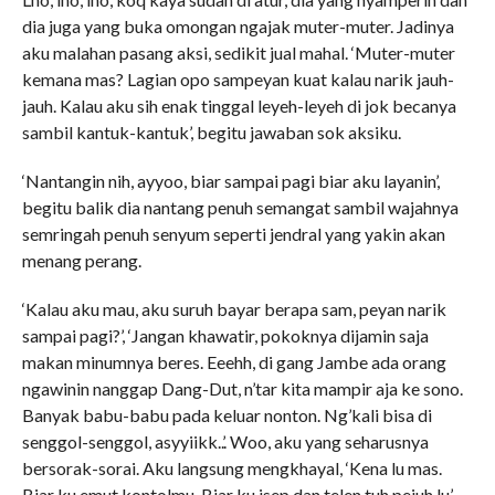
dia juga yang buka omongan ngajak muter-muter. Jadinya
aku malahan pasang aksi, sedikit jual mahal. ‘Muter-muter
kemana mas? Lagian opo sampeyan kuat kalau narik jauh-
jauh. Kalau aku sih enak tinggal leyeh-leyeh di jok becanya
sambil kantuk-kantuk’, begitu jawaban sok aksiku.
‘Nantangin nih, ayyoo, biar sampai pagi biar aku layanin’,
begitu balik dia nantang penuh semangat sambil wajahnya
semringah penuh senyum seperti jendral yang yakin akan
menang perang.
‘Kalau aku mau, aku suruh bayar berapa sam, peyan narik
sampai pagi?’, ‘Jangan khawatir, pokoknya dijamin saja
makan minumnya beres. Eeehh, di gang Jambe ada orang
ngawinin nanggap Dang-Dut, n’tar kita mampir aja ke sono.
Banyak babu-babu pada keluar nonton. Ng’kali bisa di
senggol-senggol, asyyiikk..’. Woo, aku yang seharusnya
bersorak-sorai. Aku langsung mengkhayal, ‘Kena lu mas.
Biar ku emut kontolmu. Biar ku isep dan telen tuh pejuh lu’.