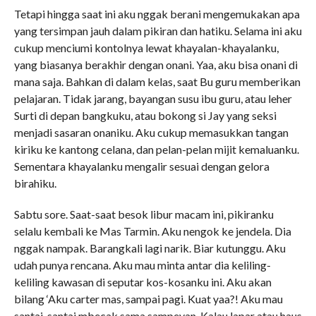
Tetapi hingga saat ini aku nggak berani mengemukakan apa
yang tersimpan jauh dalam pikiran dan hatiku. Selama ini aku
cukup menciumi kontolnya lewat khayalan-khayalanku,
yang biasanya berakhir dengan onani. Yaa, aku bisa onani di
mana saja. Bahkan di dalam kelas, saat Bu guru memberikan
pelajaran. Tidak jarang, bayangan susu ibu guru, atau leher
Surti di depan bangkuku, atau bokong si Jay yang seksi
menjadi sasaran onaniku. Aku cukup memasukkan tangan
kiriku ke kantong celana, dan pelan-pelan mijit kemaluanku.
Sementara khayalanku mengalir sesuai dengan gelora
birahiku.
Sabtu sore. Saat-saat besok libur macam ini, pikiranku
selalu kembali ke Mas Tarmin. Aku nengok ke jendela. Dia
nggak nampak. Barangkali lagi narik. Biar kutunggu. Aku
udah punya rencana. Aku mau minta antar dia keliling-
keliling kawasan di seputar kos-kosanku ini. Aku akan
bilang ‘Aku carter mas, sampai pagi. Kuat yaa?! Aku mau
santai-santai mbecak sama sampeyan. Kalau lapar atau haus