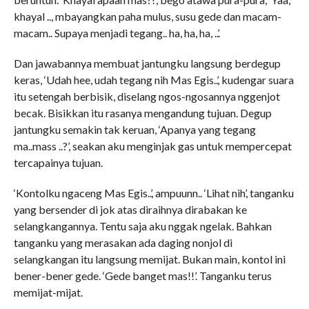
khayal .., mbayangkan paha mulus, susu gede dan macam-
macam.. Supaya menjadi tegang.. ha, ha, ha, ..’.
Dan jawabannya membuat jantungku langsung berdegup
keras, ‘Udah hee, udah tegang nih Mas Egis..’, kudengar suara
itu setengah berbisik, diselang ngos-ngosannya nggenjot
becak. Bisikkan itu rasanya mengandung tujuan. Degup
jantungku semakin tak keruan, ‘Apanya yang tegang
ma..mass ..?’, seakan aku menginjak gas untuk mempercepat
tercapainya tujuan.
‘Kontolku ngaceng Mas Egis..’, ampuunn.. ‘Lihat nih’, tanganku
yang bersender di jok atas diraihnya dirabakan ke
selangkangannya. Tentu saja aku nggak ngelak. Bahkan
tanganku yang merasakan ada daging nonjol di
selangkangan itu langsung memijat. Bukan main, kontol ini
bener-bener gede. ‘Gede banget mas!!’. Tanganku terus
memijat-mijat.