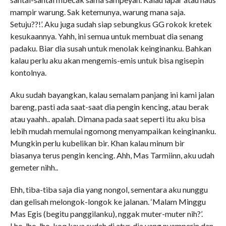
mampir warung. Sak ketemunya, warung mana saja.
Setuju??!’. Aku juga sudah siap sebungkus GG rokok kretek
kesukaannya. Yahh, ini semua untuk membuat dia senang
padaku. Biar dia susah untuk menolak keinginanku. Bahkan
kalau perlu aku akan mengemis-emis untuk bisa ngisepin
kontolnya.
Aku sudah bayangkan, kalau semalam panjang ini kami jalan
bareng, pasti ada saat-saat dia pengin kencing, atau berak
atau yaahh.. apalah. Dimana pada saat seperti itu aku bisa
lebih mudah memulai ngomong menyampaikan keinginanku.
Mungkin perlu kubelikan bir. Khan kalau minum bir
biasanya terus pengin kencing. Ahh, Mas Tarmiinn, aku udah
gemeter nihh..
Ehh, tiba-tiba saja dia yang nongol, sementara aku nunggu
dan gelisah melongok-longok ke jalanan. ‘Malam Minggu
Mas Egis (begitu panggilanku), nggak muter-muter nih?’.
Lho, lho, lho, koq kaya sudah di atur, dia yang nyamperin dan