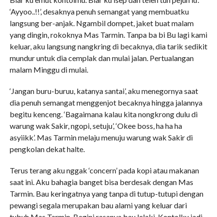
‘Ayyoo..!!’, desaknya penuh semangat yang membuatku
langsung ber-anjak. Ngambil dompet, jaket buat malam
yang dingin, rokoknya Mas Tarmin. Tanpa ba bi Bu lagi kami
keluar, aku langsung nangkring di becaknya, dia tarik sedikit
mundur untuk dia cemplak dan mulai jalan. Pertualangan
malam Minggu di mulai.
‘Jangan buru-buruu, katanya santai’, aku menegornya saat
dia penuh semangat menggenjot becaknya hingga jalannya
begitu kenceng. ‘Bagaimana kalau kita nongkrong dulu di
warung wak Sakir, ngopi, setuju’, ‘Okee boss, ha ha ha
asyiikk’. Mas Tarmin melaju menuju warung wak Sakir di
pengkolan dekat halte.
Terus terang aku nggak ‘concern’ pada kopi atau makanan
saat ini. Aku bahagia banget bisa berdesak dengan Mas
Tarmin. Bau keringatnya yang tanpa di tutup-tutupi dengan
pewangi segala merupakan bau alami yang keluar dari
tubuh Mas Tarmin. Begini rasanya bau lelaki. Kontolku jadi