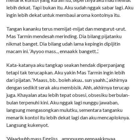
lebih dekat. Tapi bukan itu. Aku sudah nggak sabar lagi. Aku
ingin lebih dekat untuk membaui aroma kontolnya itu.
Tangan kananku terus memijat-mijat dan mengurut-urut.
Mas Tarmin mendesah merinding. Dia bilang pijatanku
nikmat banget. Dia bilang udah lama kepingin dipijitin
macam ini. ‘Ayyoo mass.., ennaakk bangett..’.
Kata-katanya aku tangkap seakan hendak diperpanjang
tetapi tak terucapkan. Aku yakin Mas Tarmin ingin lebih
dari pijatan. ‘Maass, bb.. boleh akuu.. sun yaahh..’, akhirnya
dengan sedikit serak aku membisik. Ahh, akhirnya terucap
juga. Khayalan atau lebih tepat obsesi, obsesiku berbulan-
bulan terpenuhi kini. Aku nggak lagi nunggu jawaban,
langsung mengasongkan mulutku, sementara tanganku
menarik kontol itu lebih dekat lagi dan aku mencaploknya.
Langsung kukenyot.
‘Waaduuhh mass Eggiiss.., amppuunn eennaakknyaa..