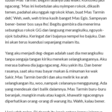
ngaceng. ‘Mas ini kebetulan aku nyimpen rokok, dikasih
temen, padahal aku nggak ngrokok khan, buat Mas Tarmin
deh’, ‘Weh, weh, weh trima kasih banget Mas Egis. Sampeyan
bener-bener bos saya lho’. Begitu gembira dia menerima
sebungkus rokok GG dan langsung merangkulku, ngoyok-
ojok tubuhku. Keringat dari bajunya nempel ke bajuku. Dan
ini akan terus kuendusi sepanjang malam itu.
Yang aku menjadi deg-degan adalah saat dia merangkulku
tanpa sengaja tangan kiriku menekan selangkangannya. Aku
merasa bahwa dia juga ngaceng. Aku yakin itu. Dan bener
rasanya, saat aku mau bayar makan & minuman ke wak
Sakir, Mas Tarmin berdiri dan aku melirik ke arah
selangkangan itu, woo, nampak celananya menggunung. Ada
yang mendesak dari balik dalamnya. Mas Tarmin buru-buru
beranjak, mungkin malu atau kagok, khawatir ngacengnya
diperhatikan orang-orang di warung itu. Wahh, kalau bener.
Hari udah gelap. Di daerah itu jarak antara lampu jalannya