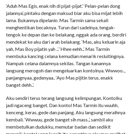
‘Aduh Mas Egis, enak nih di pijat-pijat’. ‘Pelan-pelan dong
jalannya’, pintaku dengan maksud biar aku bisa mijat lebih
lama. Bukannya dipelanin. Mas Tarmin sama sekali
menghentikan becaknya. Turun dari sadelnya, tengak-
tengok ke depan dan ke belakang, nggak ada orang, berdiri
mendekat ke aku dari arah belakang. ‘Mas, aku keluarin aja
yah, Mas Boy pijatin yah ..’. ‘Hhee eehh..’. Mas Tarmin
membuka kancing celana kemudian menarik resluitingnya.
Nampak celana dalamnya sekilas. Tangan kanannya
langsung merogoh dan mengeluarkan kontolnya. Wwwoo..,
panjangnyaa, gedenyaa.. ‘Ayo Mas pijitin terus, enakk
banget dehh..’.
Aku sendiri terus terang langsung kelimpungan. Kontolku
jadi ngaceng banget. Dan kontol Mas Tarmin itu wuuhh,
kenceng, keras, gede dan panjang. Aku langsung meraihnya
kembali. ‘Wwwuu, gede banget sih mass..’, sambil aku
membetulkan dudukku, memutar badan dan sedikit
menarik kontol yang kuraih itu, sepertinya aku mau melihat