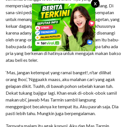
X
mempersiapkan alat-alatnya. Ramai orang lalu lalang. Di
sana-sini pedagang kaki lima menggunakan kesempatan
untuk menanggok rejeki. Mungkin pedagang kagetan, yang
keluar dagang karena tetangga punya hajatan, khususnya
karena adanya tontonan Dang-dut yang sangat disenangi
oleh orang-orang kampung di sekitar situ. Malam itu babu-
babu pada dandan untuk memancing jodoh. Siapa tahu ada
pria yang berkenan di hatinya untuk mengajak makan bakso
atau beli es teler.
‘Mas, jangan ketempat yang ramai banget!, n’tar dilihat
orang lhoo’, ‘Nggaakk maass, aku malahan cari yang agak
gelapan dikit. Tuuhh, di bawah pohon sebelah kanan tuh.
Dekat tukang bajigur lagi. Khan enak di-obok-obok samil
makan ubi’, jawab Mas Tarmin sambil langsung
menggenjpot becaknya ke tempat itu. Aku pasrah saja. Dia
pasti lebih tahu. Mungkin juga berpengalaman.
Ternyata malam itu agak konyol. Aku dan Mas Tarmin