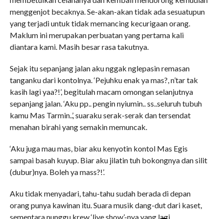
menggenjot becaknya. Se-akan-akan tidak ada sesuatupun
yang terjadi untuk tidak memancing kecurigaan orang.
Maklum ini merupakan perbuatan yang pertama kali
diantara kami. Masih besar rasa takutnya.
Sejak itu sepanjang jalan aku nggak nglepasin remasan
tanganku dari kontolnya. ‘Pejuhku enak ya mas?, n’tar tak
kasih lagi yaa?!’, begitulah macam omongan selanjutnya
sepanjang jalan. ‘Aku pp.. pengin nyiumin.. ss..seluruh tubuh
kamu Mas Tarmin..’, suaraku serak-serak dan tersendat
menahan birahi yang semakin memuncak.
‘Aku juga mau mas, biar aku kenyotin kontol Mas Egis
sampai basah kuyup. Biar aku jilatin tuh bokongnya dan silit
(dubur)nya. Boleh ya mass?!’.
Aku tidak menyadari, tahu-tahu sudah berada di depan
orang punya kawinan itu. Suara musik dang-dut dari kaset,
sementara nunggu krew ‘live show’-nya yang lagi