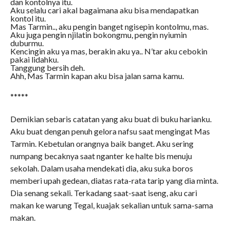
dan kontolnya itu.
Aku selalu cari akal bagaimana aku bisa mendapatkan
kontol itu.
Mas Tarmin.., aku pengin banget ngisepin kontolmu, mas.
Aku juga pengin njilatin bokongmu, pengin nyiumin
duburmu.
Kencingin aku ya mas, berakin aku ya.. N’tar aku cebokin
pakai lidahku.
Tanggung bersih deh.
Ahh, Mas Tarmin kapan aku bisa jalan sama kamu.
*****
Demikian sebaris catatan yang aku buat di buku harianku.
Aku buat dengan penuh gelora nafsu saat mengingat Mas
Tarmin. Kebetulan orangnya baik banget. Aku sering
numpang becaknya saat nganter ke halte bis menuju
sekolah. Dalam usaha mendekati dia, aku suka boros
memberi upah gedean, diatas rata-rata tarip yang dia minta.
Dia senang sekali. Terkadang saat-saat iseng, aku cari
makan ke warung Tegal, kuajak sekalian untuk sama-sama
makan.