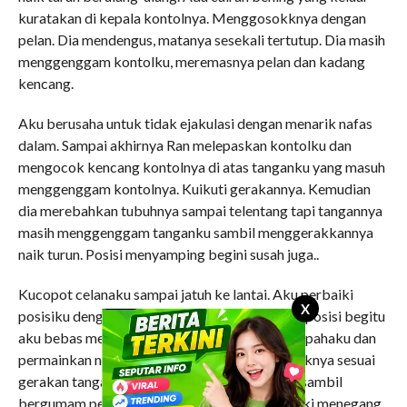
kuratakan di kepala kontolnya. Menggosokknya dengan
pelan. Dia mendengus, matanya sesekali tertutup. Dia masih
menggenggam kontolku, meremasnya pelan dan kadang
kencang.
Aku berusaha untuk tidak ejakulasi dengan menarik nafas
dalam. Sampai akhirnya Ran melepaskan kontolku dan
mengocok kencang kontolnya di atas tanganku yang masuh
menggenggam kontolnya. Kuikuti gerakannya. Kemudian
dia merebahkan tubuhnya sampai telentang tapi tangannya
masih menggenggam tanganku sambil menggerakkannya
naik turun. Posisi menyamping begini susah juga..
Kucopot celanaku sampai jatuh ke lantai. Aku perbaiki
X
posisiku dengan naik ke atas pahanya. Dengan posisi begitu
aku bebas memegang kontolnya di antara dua pahaku dan
permainkan naik turun, memutar dan mengocoknya sesuai
gerakan tangannya. Nafasnya makin kencang sambil
bergumam penuh nafsu. Pahanya yang kududuki menegang.