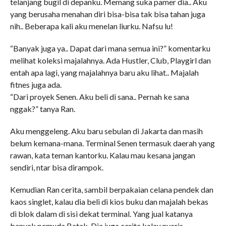
telanjang bugil di depanku. Memang suka pamer dia.. Aku
yang berusaha menahan diri bisa-bisa tak bisa tahan juga
nih.. Beberapa kali aku menelan liurku. Nafsu lu!
“Banyak juga ya.. Dapat dari mana semua ini?” komentarku
melihat koleksi majalahnya. Ada Hustler, Club, Playgirl dan
entah apa lagi, yang majalahnya baru aku lihat.. Majalah
fitnes juga ada.
“Dari proyek Senen. Aku beli di sana.. Pernah ke sana
nggak?” tanya Ran.
Aku menggeleng. Aku baru sebulan di Jakarta dan masih
belum kemana-mana. Terminal Senen termasuk daerah yang
rawan, kata teman kantorku. Kalau mau kesana jangan
sendiri, ntar bisa dirampok.
Kemudian Ran cerita, sambil berpakaian celana pendek dan
kaos singlet, kalau dia beli di kios buku dan majalah bekas
di blok dalam di sisi dekat terminal. Yang jual katanya
banyak pemuda Batak. Dia juga cerita kalau nyaris