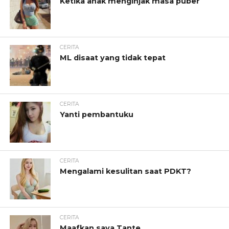
Ketika anak menginjak masa puber
CERITA
ML disaat yang tidak tepat
CERITA
Yanti pembantuku
CERITA
Mengalami kesulitan saat PDKT?
CERITA
Maafkan saya Tante