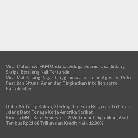
Viral Mahasiswi FKM Undana Diduga Depresi Usai Sidang
Skripsi Berulang Kali Tertunda
Viral Mal Pasang Pagar Tinggi Imbas Isu Demo Agustus, Polri
Pastikan Situasi Aman dan Tingkatkan Intelijen serta
Patroli Siber
Dolar AS Tetap Kokoh, Sterling dan Euro Bergerak Terbatas
Jelang Data Tenaga Kerja Amerika Serikat
Kinerja MNC Bank Semester I 2026 Tumbuh Signifikan, Aset
Tembus Rp21,68 Triliun dan Kredit Naik 12,80%