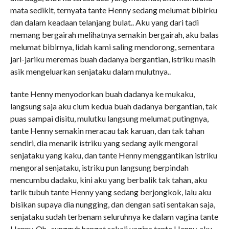
mata sedikit, ternyata tante Henny sedang melumat bibirku
dan dalam keadaan telanjang bulat.. Aku yang dari tadi
memang bergairah melihatnya semakin bergairah, aku balas
melumat bibirnya, lidah kami saling mendorong, sementara
jari-jariku meremas buah dadanya bergantian, istriku masih
asik mengeluarkan senjataku dalam mulutnya..
tante Henny menyodorkan buah dadanya ke mukaku,
langsung saja aku cium kedua buah dadanya bergantian, tak
puas sampai disitu, mulutku langsung melumat putingnya,
tante Henny semakin meracau tak karuan, dan tak tahan
sendiri, dia menarik istriku yang sedang ayik mengoral
senjataku yang kaku, dan tante Henny menggantikan istriku
mengoral senjataku, istriku pun langsung berpindah
mencumbu dadaku, kini aku yang berbalik tak tahan, aku
tarik tubuh tante Henny yang sedang berjongkok, lalu aku
bisikan supaya dia nungging, dan dengan sati sentakan saja,
senjataku sudah terbenam seluruhnya ke dalam vagina tante
Henny, Oh.. sungguh hangat sekali vagina tante Henny, aku