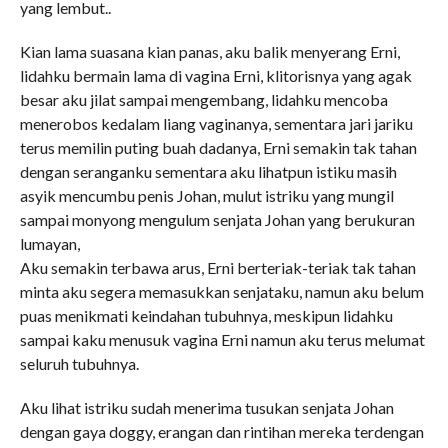
yang lembut..
Kian lama suasana kian panas, aku balik menyerang Erni,
lidahku bermain lama di vagina Erni, klitorisnya yang agak
besar aku jilat sampai mengembang, lidahku mencoba
menerobos kedalam liang vaginanya, sementara jari jariku
terus memilin puting buah dadanya, Erni semakin tak tahan
dengan seranganku sementara aku lihatpun istiku masih
asyik mencumbu penis Johan, mulut istriku yang mungil
sampai monyong mengulum senjata Johan yang berukuran
lumayan,
Aku semakin terbawa arus, Erni berteriak-teriak tak tahan
minta aku segera memasukkan senjataku, namun aku belum
puas menikmati keindahan tubuhnya, meskipun lidahku
sampai kaku menusuk vagina Erni namun aku terus melumat
seluruh tubuhnya.
Aku lihat istriku sudah menerima tusukan senjata Johan
dengan gaya doggy, erangan dan rintihan mereka terdengan