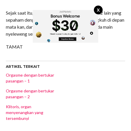
X
Sejak saat itu, kami mencoba mencari pasangan2 lain yang
sepaham dengan pikiran kami, lebih baik selingkuh di depan
mata kan, dari pada di belakang suami/istri pada main
nyeleweng semua??
TAMAT
ARTIKEL TERKAIT
Orgasme dengan bertukar
pasangan – 1
Orgasme dengan bertukar
pasangan – 2
Klitoris, organ
menyenangkan yang
tersembunyi