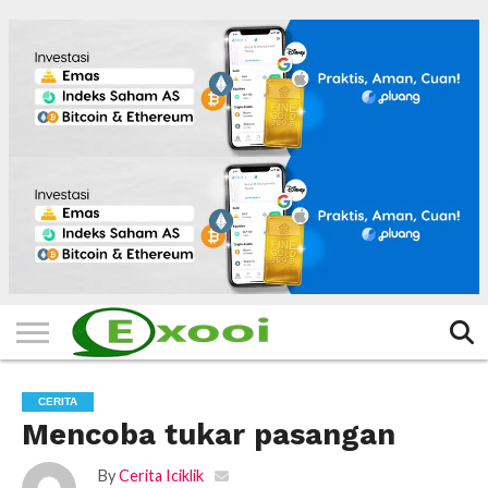
HOME
FILTER
BERITA
BIODATA
CERITA
CERPEN
EKSKLUSIF
FOTO
VIDEO
TIPS
MORE
CERITA
Mencoba tukar pasangan
By
Cerita Iciklik