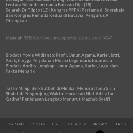
tentara Belanda bernama Bob van Dijk (18)
Sejarah Dr Tjipto (13): Kongres PPPKI Pertama di Soerabaja
dan Kongres Pemuda Kedua di Batavia; Pengurus PI
Ditangkap
Masalah RSS:
Retrieved unsupported status code "404"
Biodata Yovie Widianto: Profil, Umur, Agama, Karier, Istri,
Anak, hingga Perjalanan Musisi Legendaris Indonesia
Biodata Andity Lengkap: Umur, Agama, Karier, Lagu, dan
Fakta Menarik
Tafsir Mimpi Berkhutbah di Mimbar Menurut Ibnu Sirin
Shalat di Penghujung Waktu: Haruskah Niat Ada’ atau
Qadha? Penjelasan Lengkap Menurut Mazhab Syafi’i
TERBARU
KONTAK
LIST
DISCLAIMER
PRIVACY
TERMS