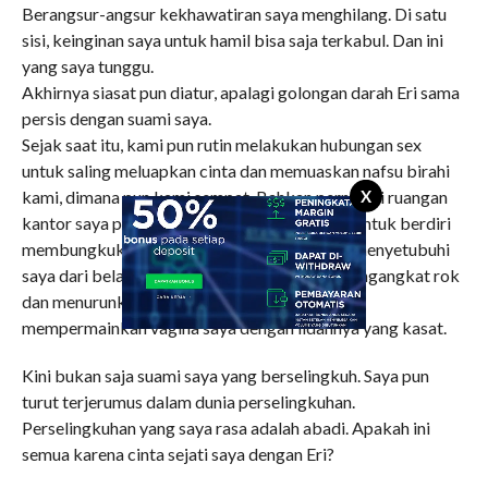
Berangsur-angsur kekhawatiran saya menghilang. Di satu
sisi, keinginan saya untuk hamil bisa saja terkabul. Dan ini
yang saya tunggu.
Akhirnya siasat pun diatur, apalagi golongan darah Eri sama
persis dengan suami saya.
Sejak saat itu, kami pun rutin melakukan hubungan sex
untuk saling meluapkan cinta dan memuaskan nafsu birahi
X
kami, dimana pun kami sempat. Bahkan pernah di ruangan
kantor saya pada saat sepi, Eri meminta saya untuk berdiri
membungkuk di tepi meja kerja saya dan dia menyetubuhi
saya dari belakang dengan terlebih dahulu mengangkat rok
dan menurunkan celana saya dan kemudian
mempermainkan vagina saya dengan lidahnya yang kasat.
Kini bukan saja suami saya yang berselingkuh. Saya pun
turut terjerumus dalam dunia perselingkuhan.
Perselingkuhan yang saya rasa adalah abadi. Apakah ini
semua karena cinta sejati saya dengan Eri?