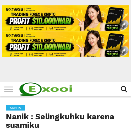
HOME
FILTER
BERITA
BIODATA
CERITA
CERPEN
EKSKLUSIF
FOTO
VIDEO
TIPS
MORE
CERITA
Nanik : Selingkuhku karena
suamiku