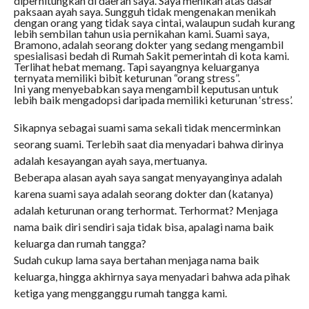
diperhitungkan di daerah saya. Saya menikah atas dasar
paksaan ayah saya. Sungguh tidak mengenakan menikah
dengan orang yang tidak saya cintai, walaupun sudah kurang
lebih sembilan tahun usia pernikahan kami. Suami saya,
Bramono, adalah seorang dokter yang sedang mengambil
spesialisasi bedah di Rumah Sakit pemerintah di kota kami.
Terlihat hebat memang. Tapi sayangnya keluarganya
ternyata memiliki bibit keturunan “orang stress”.
Ini yang menyebabkan saya mengambil keputusan untuk
lebih baik mengadopsi daripada memiliki keturunan ‘stress’.
Sikapnya sebagai suami sama sekali tidak mencerminkan
seorang suami. Terlebih saat dia menyadari bahwa dirinya
adalah kesayangan ayah saya, mertuanya.
Beberapa alasan ayah saya sangat menyayanginya adalah
karena suami saya adalah seorang dokter dan (katanya)
adalah keturunan orang terhormat. Terhormat? Menjaga
nama baik diri sendiri saja tidak bisa, apalagi nama baik
keluarga dan rumah tangga?
Sudah cukup lama saya bertahan menjaga nama baik
keluarga, hingga akhirnya saya menyadari bahwa ada pihak
ketiga yang mengganggu rumah tangga kami.