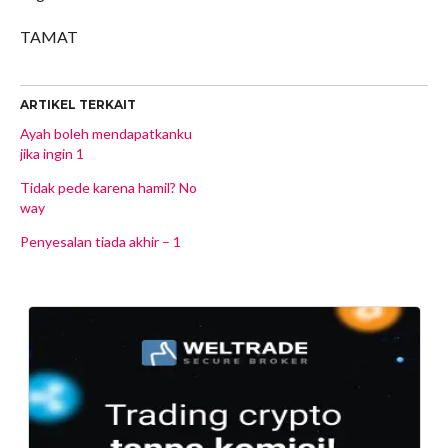
TAMAT
ARTIKEL TERKAIT
Ayah boleh mendapatkanku
jika ingin 1
Tidak pede karena hamil? No
way
Penyesalan tiada akhir – 1