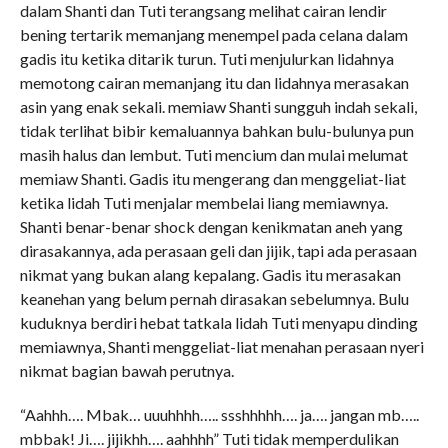
dalam Shanti dan Tuti terangsang melihat cairan lendir
bening tertarik memanjang menempel pada celana dalam
gadis itu ketika ditarik turun. Tuti menjulurkan lidahnya
memotong cairan memanjang itu dan lidahnya merasakan
asin yang enak sekali. memiaw Shanti sungguh indah sekali,
tidak terlihat bibir kemaluannya bahkan bulu-bulunya pun
masih halus dan lembut. Tuti mencium dan mulai melumat
memiaw Shanti. Gadis itu mengerang dan menggeliat-liat
ketika lidah Tuti menjalar membelai liang memiawnya.
Shanti benar-benar shock dengan kenikmatan aneh yang
dirasakannya, ada perasaan geli dan jijik, tapi ada perasaan
nikmat yang bukan alang kepalang. Gadis itu merasakan
keanehan yang belum pernah dirasakan sebelumnya. Bulu
kuduknya berdiri hebat tatkala lidah Tuti menyapu dinding
memiawnya, Shanti menggeliat-liat menahan perasaan nyeri
nikmat bagian bawah perutnya.
“Aahhh…. Mbak… uuuhhhh….. ssshhhhh…. ja…. jangan mb…..
mbbak! Ji…. jijikhh…. aahhhh” Tuti tidak memperdulikan