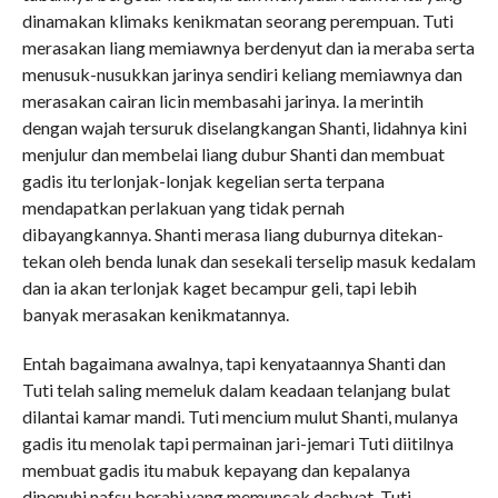
dinamakan klimaks kenikmatan seorang perempuan. Tuti
merasakan liang memiawnya berdenyut dan ia meraba serta
menusuk-nusukkan jarinya sendiri keliang memiawnya dan
merasakan cairan licin membasahi jarinya. Ia merintih
dengan wajah tersuruk diselangkangan Shanti, lidahnya kini
menjulur dan membelai liang dubur Shanti dan membuat
gadis itu terlonjak-lonjak kegelian serta terpana
mendapatkan perlakuan yang tidak pernah
dibayangkannya. Shanti merasa liang duburnya ditekan-
tekan oleh benda lunak dan sesekali terselip masuk kedalam
dan ia akan terlonjak kaget becampur geli, tapi lebih
banyak merasakan kenikmatannya.
Entah bagaimana awalnya, tapi kenyataannya Shanti dan
Tuti telah saling memeluk dalam keadaan telanjang bulat
dilantai kamar mandi. Tuti mencium mulut Shanti, mulanya
gadis itu menolak tapi permainan jari-jemari Tuti diitilnya
membuat gadis itu mabuk kepayang dan kepalanya
dipenuhi nafsu berahi yang memuncak dashyat. Tuti