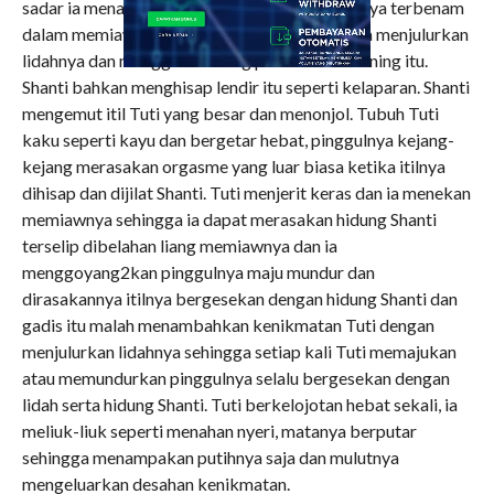
sadar ia menarik bokong Tuti sehingga wajahnya terbenam
dalam memiaw wanita itu, Shanti gelap mata, ia menjulurkan
lidahnya dan menggumuli liang penuh lendir bening itu.
Shanti bahkan menghisap lendir itu seperti kelaparan. Shanti
mengemut itil Tuti yang besar dan menonjol. Tubuh Tuti
kaku seperti kayu dan bergetar hebat, pinggulnya kejang-
kejang merasakan orgasme yang luar biasa ketika itilnya
dihisap dan dijilat Shanti. Tuti menjerit keras dan ia menekan
memiawnya sehingga ia dapat merasakan hidung Shanti
terselip dibelahan liang memiawnya dan ia
menggoyang2kan pinggulnya maju mundur dan
dirasakannya itilnya bergesekan dengan hidung Shanti dan
gadis itu malah menambahkan kenikmatan Tuti dengan
menjulurkan lidahnya sehingga setiap kali Tuti memajukan
atau memundurkan pinggulnya selalu bergesekan dengan
lidah serta hidung Shanti. Tuti berkelojotan hebat sekali, ia
meliuk-liuk seperti menahan nyeri, matanya berputar
sehingga menampakan putihnya saja dan mulutnya
mengeluarkan desahan kenikmatan.