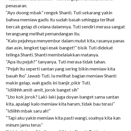
penasaran.
“Ayo doong mbak” rengek Shanti. Tuti sekarang yakin
bahwa memiaw gadis itu sudah basah sehingga terlihat
bercak gelap di celana dalamnya. Tuti sendiri merasa sangat
terangsang melihat pemandangan itu.
“Kalo pejuhnya menyembur dalam mulut kita, rasanya panas
dan asin, lengket tapi enak banget!” bisik Tuti didekat
telinga Shanti. Shanti membelalakkan matanya.
“Apa itu pejuh?” tanyanya. Tuti merasa tidak tahan.
“Pejuh itu seperti santan yang sering bikin memiaw kita
basah lho” Jawab Tuti. Ia melihat bagian memiaw Shanti
makin gelap, wah gadis ini banjir, pikir Tuti.
“Idiiihhh amit-amit, jorok banget sih”
“Lho kok jorok? Laki-laki juga doyan banget sama santan
kita, apalagi kalo memiaw kita harum, tidak bau terasi”
“Idiiihh mbak saru ah!”
“Tapi aku yakin memiaw kita pasti wangi, soalnya kita kan
minum jamu terus”