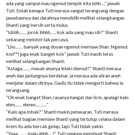
ada yang sampai mau ngemut tempik kita lohh….” jawab
Tuti. Entah kenapa Tuti merasa sangat terangsang dengan
jawabannya dan darahnya mendidih melihat selangkangan
Shanti yang bersih serta mulus.
“Idiiiih…… jorok ihhhh….. kok ada yang mau sih?” Shanti
sekarang melotot tak percaya.
“Lho…… banyak yang doyan ngemut memiaw Shan. Ngemut
kon**l juga enak banget kok” jawab Tuti masih terus
melihat selangkangan Shanti.
“Astaga……. masak anunya lelaki diemut?” Shanti merasa
aneh dan jantungnya berdebar, ia merasa ada aliran aneh
menjalar dalam dirinya. Gadis itu tidak mengerti bahwa ia
terangsang.
“Oh enak banget Shan, rasanya hangat dan licin, apalagi kalo
ehm…… ehmm………”
“Kalo apa mbak?” Shanti makin penasaran. Tuti merasa
melihat bagian memiaw Shanti yang tertutup celana dalam
krem itu ada bercak gelap, tapi Tuti tidak yakin.
“Yaaa…….. malu ahhh….!” Tuti sengaja membuat Shanti