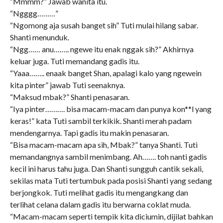
“Mmmm?” Jawab wanita itu.
“Ngggg………”
“Ngomong aja susah banget sih” Tuti mulai hilang sabar.
Shanti menunduk.
“Ngg…… anu…….. ngewe itu enak nggak sih?” Akhirnya
keluar juga. Tuti memandang gadis itu.
“Yaaa…….. enaak banget Shan, apalagi kalo yang ngewein
kita pinter” jawab Tuti seenaknya.
“Maksud mbak?” Shanti penasaran.
“Iya pinter………. bisa macam-macam dan punya kon**l yang
keras!” kata Tuti sambil terkikik. Shanti merah padam
mendengarnya. Tapi gadis itu makin penasaran.
“Bisa macam-macam apa sih, Mbak?” tanya Shanti. Tuti
memandangnya sambil menimbang. Ah……. toh nanti gadis
kecil ini harus tahu juga. Dan Shanti sungguh cantik sekali,
sekilas mata Tuti tertumbuk pada posisi Shanti yang sedang
berjongkok. Tuti melihat gadis itu mengangkang dan
terlihat celana dalam gadis itu berwarna coklat muda.
“Macam-macam seperti tempik kita diciumin, dijilat bahkan