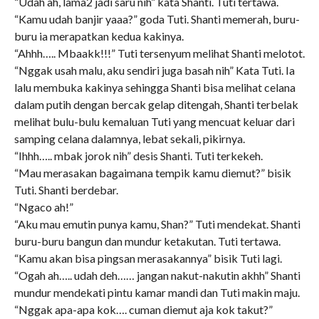
“Udah ah, lama2 jadi saru nih” kata Shanti. Tuti tertawa.
“Kamu udah banjir yaaa?” goda Tuti. Shanti memerah, buru-
buru ia merapatkan kedua kakinya.
“Ahhh….. Mbaakk!!!” Tuti tersenyum melihat Shanti melotot.
“Nggak usah malu, aku sendiri juga basah nih” Kata Tuti. Ia
lalu membuka kakinya sehingga Shanti bisa melihat celana
dalam putih dengan bercak gelap ditengah, Shanti terbelak
melihat bulu-bulu kemaluan Tuti yang mencuat keluar dari
samping celana dalamnya, lebat sekali, pikirnya.
“Ihhh….. mbak jorok nih” desis Shanti. Tuti terkekeh.
“Mau merasakan bagaimana tempik kamu diemut?” bisik
Tuti. Shanti berdebar.
“Ngaco ah!”
“Aku mau emutin punya kamu, Shan?” Tuti mendekat. Shanti
buru-buru bangun dan mundur ketakutan. Tuti tertawa.
“Kamu akan bisa pingsan merasakannya” bisik Tuti lagi.
“Ogah ah….. udah deh…… jangan nakut-nakutin akhh” Shanti
mundur mendekati pintu kamar mandi dan Tuti makin maju.
“Nggak apa-apa kok…. cuman diemut aja kok takut?”