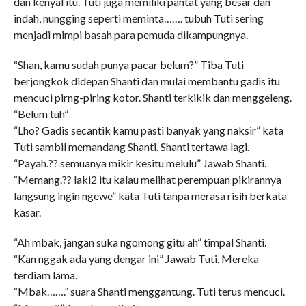
dan kenyal itu. Tuti juga memiliki pantat yang besar dan
indah, nungging seperti meminta……. tubuh Tuti sering
menjadi mimpi basah para pemuda dikampungnya.
“Shan, kamu sudah punya pacar belum?” Tiba Tuti
berjongkok didepan Shanti dan mulai membantu gadis itu
mencuci pirng-piring kotor. Shanti terkikik dan menggeleng.
“Belum tuh”
“Lho? Gadis secantik kamu pasti banyak yang naksir” kata
Tuti sambil memandang Shanti. Shanti tertawa lagi.
“Payah.?? semuanya mikir kesitu melulu” Jawab Shanti.
“Memang.?? laki2 itu kalau melihat perempuan pikirannya
langsung ingin ngewe” kata Tuti tanpa merasa risih berkata
kasar.
“Ah mbak, jangan suka ngomong gitu ah” timpal Shanti.
“Kan nggak ada yang dengar ini” Jawab Tuti. Mereka
terdiam lama.
“Mbak…….” suara Shanti menggantung. Tuti terus mencuci.