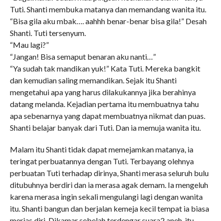
Tuti. Shanti membuka matanya dan memandang wanita itu.
“Bisa gila aku mbak…. aahhh benar-benar bisa gila!” Desah
Shanti. Tuti tersenyum.
“Mau lagi?”
“Jangan! Bisa semaput benaran aku nanti…”
“Ya sudah tak mandikan yuk!” Kata Tuti. Mereka bangkit
dan kemudian saling memandikan. Sejak itu Shanti
mengetahui apa yang harus dilakukannya jika berahinya
datang melanda. Kejadian pertama itu membuatnya tahu
apa sebenarnya yang dapat membuatnya nikmat dan puas.
Shanti belajar banyak dari Tuti. Dan ia memuja wanita itu.
Malam itu Shanti tidak dapat memejamkan matanya, ia
teringat perbuatannya dengan Tuti. Terbayang olehnya
perbuatan Tuti terhadap dirinya, Shanti merasa seluruh bulu
ditubuhnya berdiri dan ia merasa agak demam. Ia mengeluh
karena merasa ingin sekali mengulangi lagi dengan wanita
itu. Shanti bangun dan berjalan kemeja kecil tempat ia biasa
merias diri. Dikamar sebelah terdengar suara2 aneh, itu