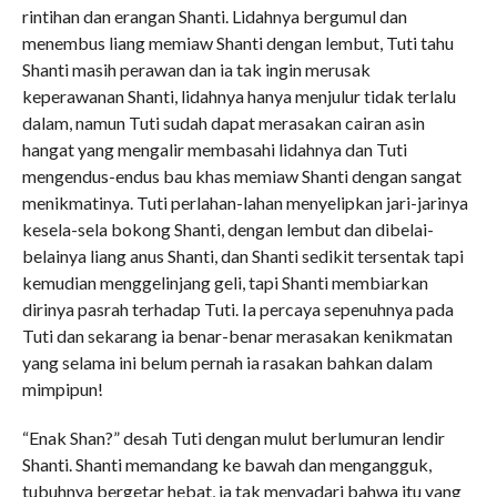
rintihan dan erangan Shanti. Lidahnya bergumul dan
menembus liang memiaw Shanti dengan lembut, Tuti tahu
Shanti masih perawan dan ia tak ingin merusak
keperawanan Shanti, lidahnya hanya menjulur tidak terlalu
dalam, namun Tuti sudah dapat merasakan cairan asin
hangat yang mengalir membasahi lidahnya dan Tuti
mengendus-endus bau khas memiaw Shanti dengan sangat
menikmatinya. Tuti perlahan-lahan menyelipkan jari-jarinya
kesela-sela bokong Shanti, dengan lembut dan dibelai-
belainya liang anus Shanti, dan Shanti sedikit tersentak tapi
kemudian menggelinjang geli, tapi Shanti membiarkan
dirinya pasrah terhadap Tuti. Ia percaya sepenuhnya pada
Tuti dan sekarang ia benar-benar merasakan kenikmatan
yang selama ini belum pernah ia rasakan bahkan dalam
mimpipun!
“Enak Shan?” desah Tuti dengan mulut berlumuran lendir
Shanti. Shanti memandang ke bawah dan mengangguk,
tubuhnya bergetar hebat, ia tak menyadari bahwa itu yang