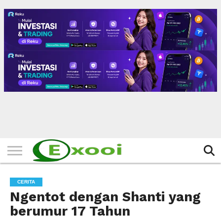
HOME
FILTER
BERITA
BIODATA
CERITA
CERPEN
EKSKLUSIF
FOTO
VIDEO
TIPS
MORE
CERITA
Ngentot dengan Shanti yang
berumur 17 Tahun