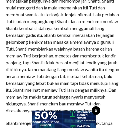
memajukan pinggulnya dan memompa jari Shanti. Shanti
mulai mengerti dan ia mulai memainkan itil Tuti dan
membuat wanita itu terlonjak-lonjak nikmat. Lalu perlahan
Tuti sudah mengangkangi Shanti dan ia menciumi memiaw
Shanti kembali, lidahnya kembali menggumuli liang
kemaluan gadis itu. Shanti kembali merasakan terjangan
gelombang kenikmatan manakala memiawnya digumuli
Tuti, Shanti membiarkan wajahnya basah karena cairan
memiaw Tuti berjatuhan, menetes dan membentuk lendir
panjang, tapi Shanti tidak berani menjilat lendir yang jatuh
dibibirnya. Ia memandang liang memiaw wanita itu dengan
heran. memiaw Tuti dengan bibir tebal kehitaman, bulu
kemaluan yang lebat bukan main tapi tidak menutupi liang
itu. Shanti melihat memiaw Tuti lain dengan miliknya. Dan
memiaw itu makin turun sehingga nyaris menyentuh
hidungnya. Shanti mencium bau memiaw Tuti dan
dirasakannya sama baunya dengan memiawnya.
X
Shanti menjerit tertahan ketika mencapai klimak, tanpa