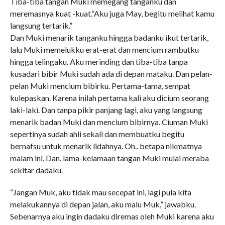
Tiba-tiba tangan Muki memegang tanganku dan
meremasnya kuat -kuat.”Aku juga May, begitu melihat kamu
langsung tertarik.”
Dan Muki menarik tanganku hingga badanku ikut tertarik,
lalu Muki memelukku erat-erat dan mencium rambutku
hingga telingaku. Aku merinding dan tiba-tiba tanpa
kusadari bibir Muki sudah ada di depan mataku. Dan pelan-
pelan Muki mencium bibirku. Pertama-tama, sempat
kulepaskan. Karena inilah pertama kali aku dicium seorang
laki-laki. Dan tanpa pikir panjang lagi, aku yang langsung
menarik badan Muki dan mencium bibirnya. Ciuman Muki
sepertinya sudah ahli sekali dan membuatku begitu
bernafsu untuk menarik lidahnya. Oh.. betapa nikmatnya
malam ini. Dan, lama-kelamaan tangan Muki mulai meraba
sekitar dadaku.
“Jangan Muk, aku tidak mau secepat ini, lagi pula kita
melakukannya di depan jalan, aku malu Muk,” jawabku.
Sebenarnya aku ingin dadaku diremas oleh Muki karena aku