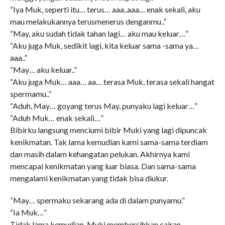
“Iya Muk, seperti itu… terus… aaa..aaa… enak sekali, aku
mau melakukannya terusmenerus denganmu..”
“May, aku sudah tidak tahan lagi… aku mau keluar…”
“Aku juga Muk, sedikit lagi, kita keluar sama -sama ya…
aaa..”
“May… aku keluar..”
“Aku juga Muk… aaa… aa… terasa Muk, terasa sekali hangat
spermamu..”
“Aduh, May… goyang terus May, punyaku lagi keluar…”
“Aduh Muk… enak sekali…”
Bibirku langsung menciumi bibir Muki yang lagi dipuncak
kenikmatan. Tak lama kemudian kami sama-sama terdiam
dan masih dalam kehangatan pelukan. Akhirnya kami
mencapai kenikmatan yang luar biasa. Dan sama-sama
mengalami kenikmatan yang tidak bisa diukur.
“May… spermaku sekarang ada di dalam punyamu.”
“Ia Muk…”
Tidak lama kemudian, Muki membersihkan cairan