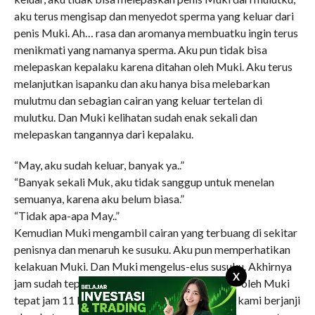
aku terus mengisap dan menyedot sperma yang keluar dari
penis Muki. Ah… rasa dan aromanya membuatku ingin terus
menikmati yang namanya sperma. Aku pun tidak bisa
melepaskan kepalaku karena ditahan oleh Muki. Aku terus
melanjutkan isapanku dan aku hanya bisa melebarkan
mulutmu dan sebagian cairan yang keluar tertelan di
mulutku. Dan Muki kelihatan sudah enak sekali dan
melepaskan tangannya dari kepalaku.
“May, aku sudah keluar, banyak ya..”
“Banyak sekali Muk, aku tidak sanggup untuk menelan
semuanya, karena aku belum biasa.”
“Tidak apa-apa May..”
Kemudian Muki mengambil cairan yang terbuang di sekitar
penisnya dan menaruh ke susuku. Aku pun memperhatikan
kelakuan Muki. Dan Muki mengelus-elus susuku. Akhirnya
X
jam sudah tepat jam 11 malam. Dan aku diantar oleh Muki
tepat jam 11 lewat 35 menit. Karena besoknya kami berjanji