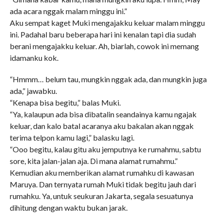
ada acara nggak malam minggu ini.”
Aku sempat kaget Muki mengajakku keluar malam minggu
ini. Padahal baru beberapa hari ini kenalan tapi dia sudah
berani mengajakku keluar. Ah, biarlah, cowok ini memang
idamanku kok.
“Hmmm… belum tau, mungkin nggak ada, dan mungkin juga
ada,” jawabku.
“Kenapa bisa begitu,” balas Muki.
“Ya, kalaupun ada bisa dibatalin seandainya kamu ngajak
keluar, dan kalo batal acaranya aku bakalan akan nggak
terima telpon kamu lagi,” balasku lagi.
“Ooo begitu, kalau gitu aku jemputnya ke rumahmu, sabtu
sore, kita jalan-jalan aja. Di mana alamat rumahmu.”
Kemudian aku memberikan alamat rumahku di kawasan
Maruya. Dan ternyata rumah Muki tidak begitu jauh dari
rumahku. Ya, untuk seukuran Jakarta, segala sesuatunya
dihitung dengan waktu bukan jarak.