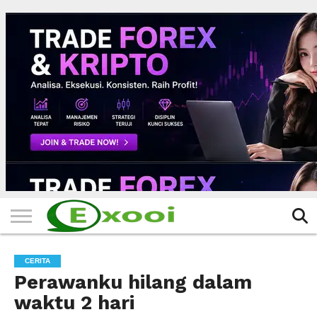
HOME
FILTER
BERITA
BIODATA
CERITA
CERPEN
EKSKLUSIF
FOTO
VIDEO
TIPS
MORE
CERITA
Perawanku hilang dalam
waktu 2 hari