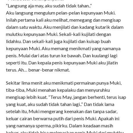
“Langsung aja may, aku sudah tidak tahan..”
Aku langsung mengulum pelan-pelan kepunyaan Muki.
Inilah pertama kali aku melihat, memegang dan mengisap
dalam satu waktu. Aku menjilati dan kadang kutarik dalam
mulutku kepunyaan Muki. Sekali-kali kujilati dengan
lidahku. Dan sekali-kali juga kujilati dan kuisap buah
kepunyaan Muki. Aku memang menikmati yang namanya
penis. Mulai dari atas turun ke bawah. Dan kuulangi lagi
seperti itu. Dan kepala penis kepunyaan Muki aku jilatin
terus. Ah… benar-benar nikmat.
Sekitar lima menit aku menikmati permainan punya Muki,
tiba-tiba, Muki menahan kepalaku dan menyuruhku
mengisap lebih kuat. “Terus May, jangan berhenti, terus isap
yang kuat, aku sudah tidak tahan lagi..” Dan tidak lama
setelah itu, Muki mengerang keenakan dan tanpa sadar,
keluar cairan berwarna putih dari penis Muki. Apakah ini
yang namanya sperma, pikirku. Dalam keadaan masih
keluar, aku tidak bisa melepaskan penis Muki dari mulutku,