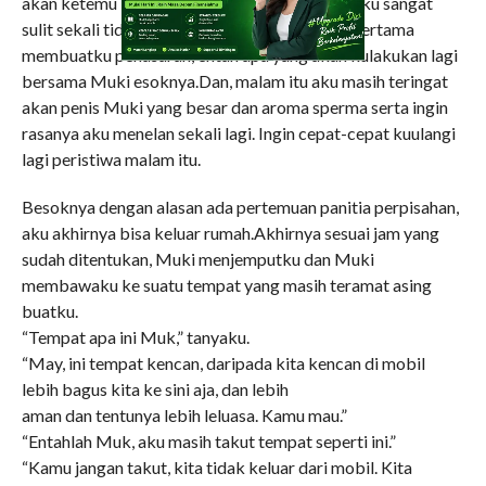
akan ketemu lagi. Malamnya entah mengapa aku sangat
sulit sekali tidur. Karena pengalamanku yang pertama
membuatku penasaran, entah apa yang akan kulakukan lagi
bersama Muki esoknya.Dan, malam itu aku masih teringat
akan penis Muki yang besar dan aroma sperma serta ingin
rasanya aku menelan sekali lagi. Ingin cepat-cepat kuulangi
lagi peristiwa malam itu.
Besoknya dengan alasan ada pertemuan panitia perpisahan,
aku akhirnya bisa keluar rumah.Akhirnya sesuai jam yang
sudah ditentukan, Muki menjemputku dan Muki
membawaku ke suatu tempat yang masih teramat asing
buatku.
“Tempat apa ini Muk,” tanyaku.
“May, ini tempat kencan, daripada kita kencan di mobil
lebih bagus kita ke sini aja, dan lebih
aman dan tentunya lebih leluasa. Kamu mau.”
“Entahlah Muk, aku masih takut tempat seperti ini.”
“Kamu jangan takut, kita tidak keluar dari mobil. Kita