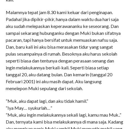
Malamnya tepat jam 8.30 kami keluar dari penginapan.
Padahal jika dipikir-pikir, hanya dalam waktu dua hari saja
aku sudah melepaskan keperawananku ke seseorang. Dan
sampai sekarang hubunganku dengan Muki bukan sifatnya
pacaran, tapi hanya bersifat untuk memuaskan nafsu saja.
Dan, baru kali ini aku bisa merasakan tidur yang sangat
pulas sesampainya di rumah. Besoknya aku harus sekolah
seperti biasa dan tentunya dengan perasaan senang dan
ingin melakukannya berkali-kali. Seperti biasa setiap
tanggal 20, aku datang bulan. Dan kemarin (tanggal 20
Februari 2001) ini aku masih dapat. Aku langsung
menelepon Muki sepulang dari sekolah.
“Muk, aku dapat lagi, dan aku tidak hamil.”
“Iya May… syukurlah…”
“Muk, aku ingin melakukannya sekali lagi, kamu mau Muk..”
Dan, ternyata kami bisa melakukannya di mana saja. Kadang
aku mengisap penis Muki sambil Muki menyetir mobil yang