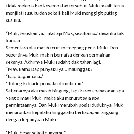
tidak melepaskan kesempatan tersebut. Muki masih terus
menjilati susuku dan sekali-kali Muki menggigit puting
susuku.
“Muk, teruskan ya… jilat aja Muk, sesukamu..” desahku tak
karuan.
Sementara aku masih terus memegang penis Muki. Dan
sepertinya Muki makin bernafsu dengan permainan
seksnya. Akhirnya Muki sudah tidak tahan lagi.
“May, kamu isap punyaku ya… mau nggak?”
“Isap bagaimana..”
“Tolong keluarin punyaku di mulutmu.”
Sebenarnya aku masih bingung, tapi karena penasaran apa
yang dimaui Muki, maka aku menurut saja apa
permintaannya. Dan Muki merubah posisi duduknya, Muki
menurunkan kepalaku hingga aku berhadapan langsung
dengan kepunyaan Muki.
“Muk, besar sekali punyamu.”