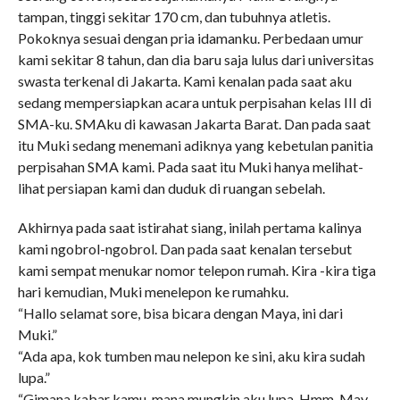
tampan, tinggi sekitar 170 cm, dan tubuhnya atletis.
Pokoknya sesuai dengan pria idamanku. Perbedaan umur
kami sekitar 8 tahun, dan dia baru saja lulus dari universitas
swasta terkenal di Jakarta. Kami kenalan pada saat aku
sedang mempersiapkan acara untuk perpisahan kelas III di
SMA-ku. SMAku di kawasan Jakarta Barat. Dan pada saat
itu Muki sedang menemani adiknya yang kebetulan panitia
perpisahan SMA kami. Pada saat itu Muki hanya melihat-
lihat persiapan kami dan duduk di ruangan sebelah.
Akhirnya pada saat istirahat siang, inilah pertama kalinya
kami ngobrol-ngobrol. Dan pada saat kenalan tersebut
kami sempat menukar nomor telepon rumah. Kira -kira tiga
hari kemudian, Muki menelepon ke rumahku.
“Hallo selamat sore, bisa bicara dengan Maya, ini dari
Muki.”
“Ada apa, kok tumben mau nelepon ke sini, aku kira sudah
lupa.”
“Gimana kabar kamu, mana mungkin aku lupa. Hmm, May