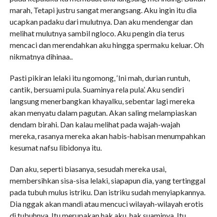
marah, Tetapi justru sangat merangsang. Aku ingin itu dia
ucapkan padaku dari mulutnya. Dan aku mendengar dan
melihat mulutnya sambil ngloco. Aku pengin dia terus
mencaci dan merendahkan aku hingga spermaku keluar. Oh
nikmatnya dihinaa..
Pasti pikiran lelaki itu ngomong, ‘Ini mah, durian runtuh,
cantik, bersuami pula. Suaminya rela pula’. Aku sendiri
langsung menerbangkan khayalku, sebentar lagi mereka
akan menyatu dalam pagutan. Akan saling melampiaskan
dendam birahi. Dan kalau melihat pada wajah-wajah
mereka, rasanya mereka akan habis-habisan menumpahkan
kesumat nafsu libidonya itu.
Dan aku, seperti biasanya, sesudah mereka usai,
membersihkan sisa-sisa lelaki, siapapun dia, yang tertinggal
pada tubuh mulus istriku. Dan istriku sudah menyiapkannya.
Dia nggak akan mandi atau mencuci wilayah-wilayah erotis
di tubuhnya. Itu merupakan hak aku, hak suaminya. Itu