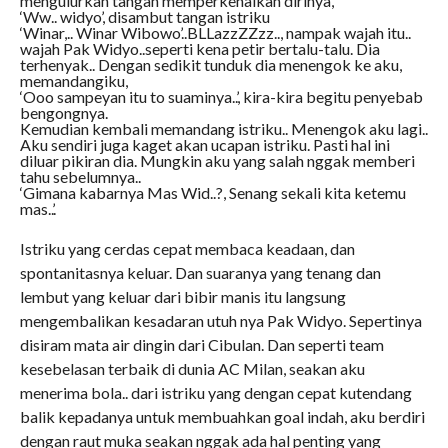
mengulurkan tangan memperkenalkan dirinya,
‘Ww.. widyo’, disambut tangan istriku
‘Winar,.. Winar Wibowo’..BLLazzZZzz.., nampak wajah itu..
wajah Pak Widyo..seperti kena petir bertalu-talu. Dia
terhenyak.. Dengan sedikit tunduk dia menengok ke aku,
memandangiku,
‘Ooo sampeyan itu to suaminya..’, kira-kira begitu penyebab
bengongnya.
Kemudian kembali memandang istriku.. Menengok aku lagi..
Aku sendiri juga kaget akan ucapan istriku. Pasti hal ini
diluar pikiran dia. Mungkin aku yang salah nggak memberi
tahu sebelumnya..
‘Gimana kabarnya Mas Wid..?, Senang sekali kita ketemu
mas..’.
Istriku yang cerdas cepat membaca keadaan, dan
spontanitasnya keluar. Dan suaranya yang tenang dan
lembut yang keluar dari bibir manis itu langsung
mengembalikan kesadaran utuh nya Pak Widyo. Sepertinya
disiram mata air dingin dari Cibulan. Dan seperti team
kesebelasan terbaik di dunia AC Milan, seakan aku
menerima bola.. dari istriku yang dengan cepat kutendang
balik kepadanya untuk membuahkan goal indah, aku berdiri
dengan raut muka seakan nggak ada hal penting yang