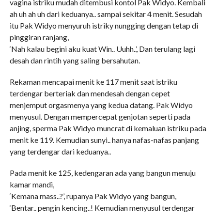
vagina istriku mudah ditembusi kontol Pak Widyo. Kembali
ah uh ah uh dari keduanya.. sampai sekitar 4 menit. Sesudah
itu Pak Widyo menyuruh istriky nungging dengan tetap di
pinggiran ranjang,
‘Nah kalau begini aku kuat Win.. Uuhh..’, Dan terulang lagi
desah dan rintih yang saling bersahutan.
Rekaman mencapai menit ke 117 menit saat istriku
terdengar berteriak dan mendesah dengan cepet
menjemput orgasmenya yang kedua datang. Pak Widyo
menyusul. Dengan mempercepat genjotan seperti pada
anjing, sperma Pak Widyo muncrat di kemaluan istriku pada
menit ke 119. Kemudian sunyi.. hanya nafas-nafas panjang
yang terdengar dari keduanya..
Pada menit ke 125, kedengaran ada yang bangun menuju
kamar mandi,
‘Kemana mass..?’, rupanya Pak Widyo yang bangun,
‘Bentar.. pengin kencing..! Kemudian menyusul terdengar