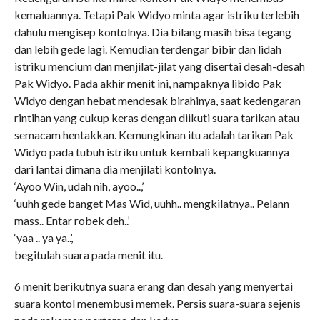
kemaluannya. Tetapi Pak Widyo minta agar istriku terlebih
dahulu mengisep kontolnya. Dia bilang masih bisa tegang
dan lebih gede lagi. Kemudian terdengar bibir dan lidah
istriku mencium dan menjilat-jilat yang disertai desah-desah
Pak Widyo. Pada akhir menit ini, nampaknya libido Pak
Widyo dengan hebat mendesak birahinya, saat kedengaran
rintihan yang cukup keras dengan diikuti suara tarikan atau
semacam hentakkan. Kemungkinan itu adalah tarikan Pak
Widyo pada tubuh istriku untuk kembali kepangkuannya
dari lantai dimana dia menjilati kontolnya.
‘Ayoo Win, udah nih, ayoo..,’
‘uuhh gede banget Mas Wid, uuhh.. mengkilatnya.. Pelann
mass.. Entar robek deh..’
‘yaa .. ya ya..’,
begitulah suara pada menit itu.
6 menit berikutnya suara erang dan desah yang menyertai
suara kontol menembusi memek. Persis suara-suara sejenis