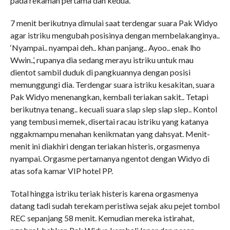
pada rekaman pertama dan kedua.
7 menit berikutnya dimulai saat terdengar suara Pak Widyo
agar istriku mengubah posisinya dengan membelakanginya..
‘Nyampai.. nyampai deh.. khan panjang.. Ayoo.. enak lho
Wwin..’, rupanya dia sedang merayu istriku untuk mau
dientot sambil duduk di pangkuannya dengan posisi
memunggungi dia. Terdengar suara istriku kesakitan, suara
Pak Widyo menenangkan, kembali teriakan sakit.. Tetapi
berikutnya tenang.. kecuali suara slap slep slap slep.. Kontol
yang tembusi memek, disertai racau istriku yang katanya
nggakmampu menahan kenikmatan yang dahsyat. Menit-
menit ini diakhiri dengan teriakan histeris, orgasmenya
nyampai. Orgasme pertamanya ngentot dengan Widyo di
atas sofa kamar VIP hotel PP.
Total hingga istriku teriak histeris karena orgasmenya
datang tadi sudah terekam peristiwa sejak aku pejet tombol
REC sepanjang 58 menit. Kemudian mereka istirahat,