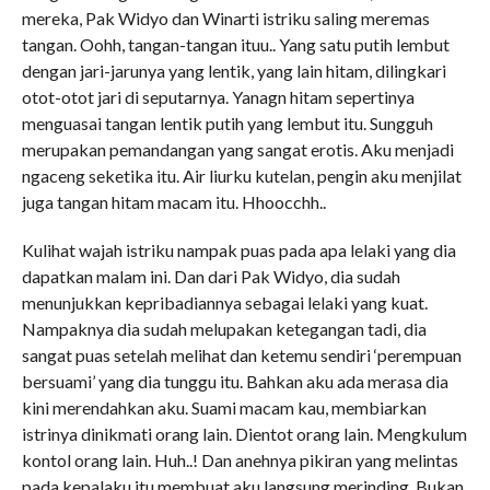
mereka, Pak Widyo dan Winarti istriku saling meremas
tangan. Oohh, tangan-tangan ituu.. Yang satu putih lembut
dengan jari-jarunya yang lentik, yang lain hitam, dilingkari
otot-otot jari di seputarnya. Yanagn hitam sepertinya
menguasai tangan lentik putih yang lembut itu. Sungguh
merupakan pemandangan yang sangat erotis. Aku menjadi
ngaceng seketika itu. Air liurku kutelan, pengin aku menjilat
juga tangan hitam macam itu. Hhoocchh..
Kulihat wajah istriku nampak puas pada apa lelaki yang dia
dapatkan malam ini. Dan dari Pak Widyo, dia sudah
menunjukkan kepribadiannya sebagai lelaki yang kuat.
Nampaknya dia sudah melupakan ketegangan tadi, dia
sangat puas setelah melihat dan ketemu sendiri ‘perempuan
bersuami’ yang dia tunggu itu. Bahkan aku ada merasa dia
kini merendahkan aku. Suami macam kau, membiarkan
istrinya dinikmati orang lain. Dientot orang lain. Mengkulum
kontol orang lain. Huh..! Dan anehnya pikiran yang melintas
pada kepalaku itu membuat aku langsung merinding. Bukan