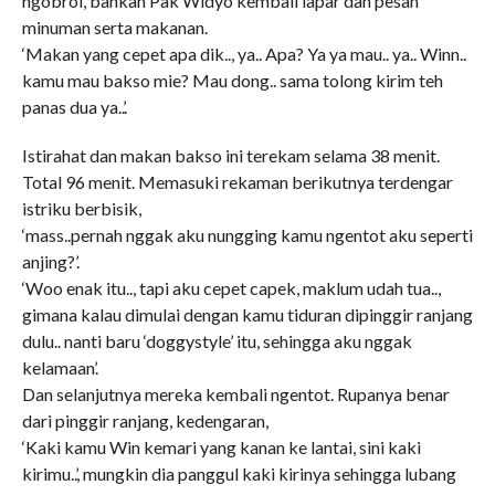
ngobrol, bahkan Pak Widyo kembali lapar dan pesan
minuman serta makanan.
‘Makan yang cepet apa dik.., ya.. Apa? Ya ya mau.. ya.. Winn..
kamu mau bakso mie? Mau dong.. sama tolong kirim teh
panas dua ya..’.
Istirahat dan makan bakso ini terekam selama 38 menit.
Total 96 menit. Memasuki rekaman berikutnya terdengar
istriku berbisik,
‘mass..pernah nggak aku nungging kamu ngentot aku seperti
anjing?’.
‘Woo enak itu.., tapi aku cepet capek, maklum udah tua..,
gimana kalau dimulai dengan kamu tiduran dipinggir ranjang
dulu.. nanti baru ‘doggystyle’ itu, sehingga aku nggak
kelamaan’.
Dan selanjutnya mereka kembali ngentot. Rupanya benar
dari pinggir ranjang, kedengaran,
‘Kaki kamu Win kemari yang kanan ke lantai, sini kaki
kirimu..’, mungkin dia panggul kaki kirinya sehingga lubang