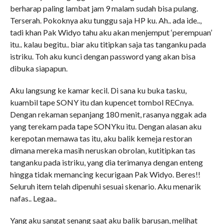
berharap paling lambat jam 9 malam sudah bisa pulang.
Terserah. Pokoknya aku tunggu saja HP ku. Ah.. ada ide..,
tadi khan Pak Widyo tahu aku akan menjemput ‘perempuan’
itu.. kalau begitu.. biar aku titipkan saja tas tanganku pada
istriku. Toh aku kunci dengan password yang akan bisa
dibuka siapapun.
Aku langsung ke kamar kecil. Di sana ku buka tasku,
kuambil tape SONY itu dan kupencet tombol RECnya.
Dengan rekaman sepanjang 180 menit, rasanya nggak ada
yang terekam pada tape SONYku itu. Dengan alasan aku
kerepotan memawa tas itu, aku balik kemeja restoran
dimana mereka masih neruskan obrolan, kutitipkan tas
tanganku pada istriku, yang dia terimanya dengan enteng
hingga tidak memancing kecurigaan Pak Widyo. Beres!!
Seluruh item telah dipenuhi sesuai skenario. Aku menarik
nafas.. Legaa..
Yang aku sangat senang saat aku balik barusan, melihat