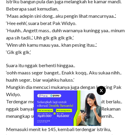
istriku bangun pula dan juga melangkah ke kamar mandi.
Beberapa saat kemudian,
‘Maas adepin sini dong.. aku pengin lihat mancurnyaa..’.
‘Hee eehh’, suara berat Pak Widyo.
‘Huuhh.. Angett mass.. duhh warnanya kuningg yaa.. minum
apa sih tadii..’. Uhh glk glk glk glk,’
‘Winn uhh kamu mauu yaa.. khan pesing ituu..’.
‘Glk glk glk,’
Suara itu nggak berhenti hinggaa..
‘oohh maass seger banget.. Enakk koqq.. Aku sukaa nihh..
huuhh seger.. biar wajahku haluss.’
Mungkin dia mencuci mukanya juga dengan kencing Pak
X
Widyo.
Terdengar mereka kembali ke ranjang.. 15 menit berlalu..
nggak banyak suara.. mereka juga saling diam. Rekaman
menangkap suara nafas-nafas mereka dengan jernih..
Memasuki menit ke 145, kembali terdengar istriku,