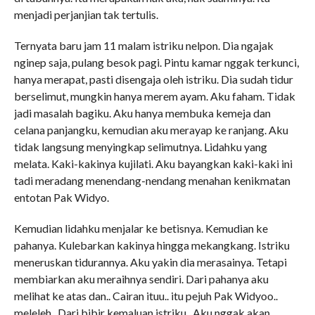
menjadi perjanjian tak tertulis.
Ternyata baru jam 11 malam istriku nelpon. Dia ngajak
nginep saja, pulang besok pagi. Pintu kamar nggak terkunci,
hanya merapat, pasti disengaja oleh istriku. Dia sudah tidur
berselimut, mungkin hanya merem ayam. Aku faham. Tidak
jadi masalah bagiku. Aku hanya membuka kemeja dan
celana panjangku, kemudian aku merayap ke ranjang. Aku
tidak langsung menyingkap selimutnya. Lidahku yang
melata. Kaki-kakinya kujilati. Aku bayangkan kaki-kaki ini
tadi meradang menendang-nendang menahan kenikmatan
entotan Pak Widyo.
Kemudian lidahku menjalar ke betisnya. Kemudian ke
pahanya. Kulebarkan kakinya hingga mekangkang. Istriku
meneruskan tidurannya. Aku yakin dia merasainya. Tetapi
membiarkan aku meraihnya sendiri. Dari pahanya aku
melihat ke atas dan.. Cairan ituu.. itu pejuh Pak Widyoo..
meleleh.. Dari bibir kemaluan istriku.. Aku nggak akan