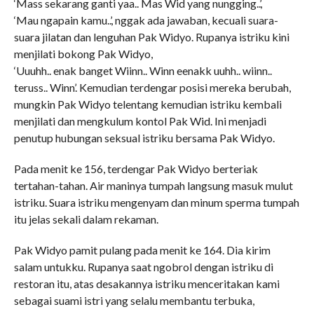
‘Mass sekarang ganti yaa.. Mas Wid yang nungging..’,
‘Mau ngapain kamu..’, nggak ada jawaban, kecuali suara-
suara jilatan dan lenguhan Pak Widyo. Rupanya istriku kini
menjilati bokong Pak Widyo,
‘Uuuhh.. enak banget Wiinn.. Winn eenakk uuhh.. wiinn..
teruss.. Winn’. Kemudian terdengar posisi mereka berubah,
mungkin Pak Widyo telentang kemudian istriku kembali
menjilati dan mengkulum kontol Pak Wid. Ini menjadi
penutup hubungan seksual istriku bersama Pak Widyo.
Pada menit ke 156, terdengar Pak Widyo berteriak
tertahan-tahan. Air maninya tumpah langsung masuk mulut
istriku. Suara istriku mengenyam dan minum sperma tumpah
itu jelas sekali dalam rekaman.
Pak Widyo pamit pulang pada menit ke 164. Dia kirim
salam untukku. Rupanya saat ngobrol dengan istriku di
restoran itu, atas desakannya istriku menceritakan kami
sebagai suami istri yang selalu membantu terbuka,