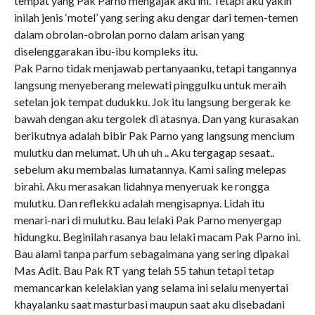
tempat yang Pak Parno mengajak aku ini. Tetapi aku yakin
inilah jenis ‘motel’ yang sering aku dengar dari temen-temen
dalam obrolan-obrolan porno dalam arisan yang
diselenggarakan ibu-ibu kompleks itu.
Pak Parno tidak menjawab pertanyaanku, tetapi tangannya
langsung menyeberang melewati pinggulku untuk meraih
setelan jok tempat dudukku. Jok itu langsung bergerak ke
bawah dengan aku tergolek di atasnya. Dan yang kurasakan
berikutnya adalah bibir Pak Parno yang langsung mencium
mulutku dan melumat. Uh uh uh .. Aku tergagap sesaat..
sebelum aku membalas lumatannya. Kami saling melepas
birahi. Aku merasakan lidahnya menyeruak ke rongga
mulutku. Dan reflekku adalah mengisapnya. Lidah itu
menari-nari di mulutku. Bau lelaki Pak Parno menyergap
hidungku. Beginilah rasanya bau lelaki macam Pak Parno ini.
Bau alami tanpa parfum sebagaimana yang sering dipakai
Mas Adit. Bau Pak RT yang telah 55 tahun tetapi tetap
memancarkan kelelakian yang selama ini selalu menyertai
khayalanku saat masturbasi maupun saat aku disebadani