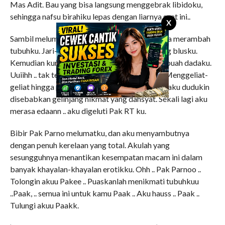
Mas Adit. Bau yang bisa langsung menggebrak libidoku,
sehingga nafsu birahiku lepas dengan liarnya saat ini..
X
Sambil melumat, tangan-tangan Pak Parno juga merambah
tubuhku. Jari-jarinya melepasi kancing-kancing blusku.
Kemudian kurasakan remasan jari kasar pada buah dadaku.
Uuiihh .. tak tertahankan. Aku menggelinjang. Menggeliat-
geliat hingga pantatku naik-naik dari jok yang aku dudukin
disebabkan gelinjang nikmat yang dahsyat. Sekali lagi aku
merasa edaann .. aku digeluti Pak RT ku.
Bibir Pak Parno melumatku, dan aku menyambutnya
dengan penuh kerelaan yang total. Akulah yang
sesungguhnya menantikan kesempatan macam ini dalam
banyak khayalan-khayalan erotikku. Ohh .. Pak Parnoo ..
Tolongin akuu Pakee .. Puaskanlah menikmati tubuhkuu
..Paak, .. semua ini untuk kamu Paak .. Aku hauss .. Paak ..
Tulungi akuu Paakk.