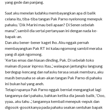
yang gede dan panjang.
Saat aku menelan ludahku membayangkan apa di balik
celana itu, tiba-tiba tangan Pak Parno nyelonong menepuk
pahaku. ‘Dik Marini mau beli apaan? Di Senen sebelah
mana?’, sambil dia sertai pertanyaan ini dengan nada ke-
bapak-an.
Dan aku bener-bener kaget lho. Aku nggak pernah
membayangkan Pak RT ini kalau ngomong sambil meraba
yang di ajak ngomong.
‘Kertas emas dan hiasan dinding, Pak. Di sebelah toko
mainan di pasar inpress ituu..’, walaupun jantungku langsung
berdegup kencang dan nafasku terasa sesak memburu, aku
masih berusaha se-akan-akan tangan Pak Parno di pahaku
ini bukan hal yang aneh.
Tetapi rupanya Pak Parno nggak berniat mengangkat lagi
tangannya dari pahaku, bahkan ketika dia jawab balik, ‘Ooo,
yyaa.. aku tahu ..’, tangannya kembali menepuk-nepuk dan
digosok-gosokkanya pada pahaku seakan sentuhan bapak