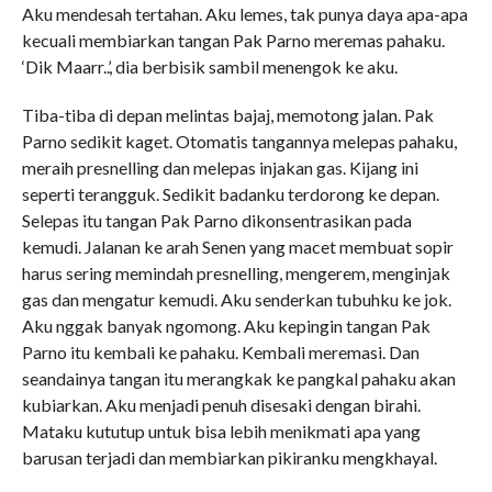
Aku mendesah tertahan. Aku lemes, tak punya daya apa-apa
kecuali membiarkan tangan Pak Parno meremas pahaku.
‘Dik Maarr..’, dia berbisik sambil menengok ke aku.
Tiba-tiba di depan melintas bajaj, memotong jalan. Pak
Parno sedikit kaget. Otomatis tangannya melepas pahaku,
meraih presnelling dan melepas injakan gas. Kijang ini
seperti terangguk. Sedikit badanku terdorong ke depan.
Selepas itu tangan Pak Parno dikonsentrasikan pada
kemudi. Jalanan ke arah Senen yang macet membuat sopir
harus sering memindah presnelling, mengerem, menginjak
gas dan mengatur kemudi. Aku senderkan tubuhku ke jok.
Aku nggak banyak ngomong. Aku kepingin tangan Pak
Parno itu kembali ke pahaku. Kembali meremasi. Dan
seandainya tangan itu merangkak ke pangkal pahaku akan
kubiarkan. Aku menjadi penuh disesaki dengan birahi.
Mataku kututup untuk bisa lebih menikmati apa yang
barusan terjadi dan membiarkan pikiranku mengkhayal.