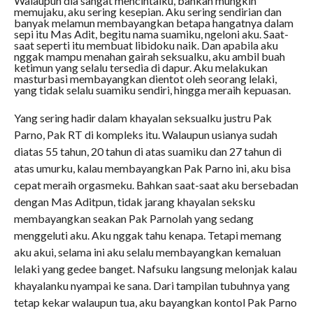
Walaupun dia sangat mencintaiku, bahkan mungkin
memujaku, aku sering kesepian. Aku sering sendirian dan
banyak melamun membayangkan betapa hangatnya dalam
sepi itu Mas Adit, begitu nama suamiku, ngeloni aku. Saat-
saat seperti itu membuat libidoku naik. Dan apabila aku
nggak mampu menahan gairah seksualku, aku ambil buah
ketimun yang selalu tersedia di dapur. Aku melakukan
masturbasi membayangkan dientot oleh seorang lelaki,
yang tidak selalu suamiku sendiri, hingga meraih kepuasan.
Yang sering hadir dalam khayalan seksualku justru Pak
Parno, Pak RT di kompleks itu. Walaupun usianya sudah
diatas 55 tahun, 20 tahun di atas suamiku dan 27 tahun di
atas umurku, kalau membayangkan Pak Parno ini, aku bisa
cepat meraih orgasmeku. Bahkan saat-saat aku bersebadan
dengan Mas Aditpun, tidak jarang khayalan seksku
membayangkan seakan Pak Parnolah yang sedang
menggeluti aku. Aku nggak tahu kenapa. Tetapi memang
aku akui, selama ini aku selalu membayangkan kemaluan
lelaki yang gedee banget. Nafsuku langsung melonjak kalau
khayalanku nyampai ke sana. Dari tampilan tubuhnya yang
tetap kekar walaupun tua, aku bayangkan kontol Pak Parno