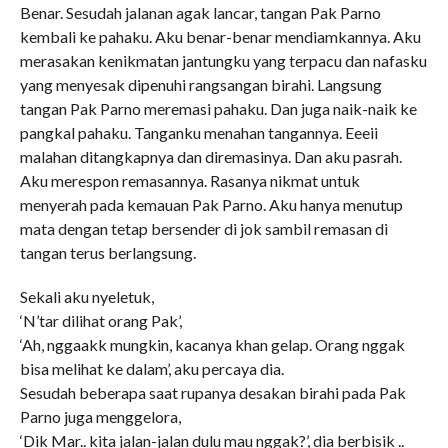
Benar. Sesudah jalanan agak lancar, tangan Pak Parno
kembali ke pahaku. Aku benar-benar mendiamkannya. Aku
merasakan kenikmatan jantungku yang terpacu dan nafasku
yang menyesak dipenuhi rangsangan birahi. Langsung
tangan Pak Parno meremasi pahaku. Dan juga naik-naik ke
pangkal pahaku. Tanganku menahan tangannya. Eeeii
malahan ditangkapnya dan diremasinya. Dan aku pasrah.
Aku merespon remasannya. Rasanya nikmat untuk
menyerah pada kemauan Pak Parno. Aku hanya menutup
mata dengan tetap bersender di jok sambil remasan di
tangan terus berlangsung.
Sekali aku nyeletuk,
‘N’tar dilihat orang Pak’,
‘Ah, nggaakk mungkin, kacanya khan gelap. Orang nggak
bisa melihat ke dalam’, aku percaya dia.
Sesudah beberapa saat rupanya desakan birahi pada Pak
Parno juga menggelora,
‘Dik Mar.. kita jalan-jalan dulu mau nggak?’, dia berbisik ..