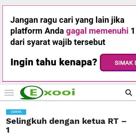
HOME
FILTER
BERITA
BIODATA
CERITA
CERPEN
EKSKLUSIF
FOTO
VIDEO
TIPS
MORE
CERITA
Selingkuh dengan ketua RT –
1