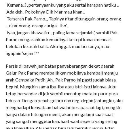
‘Kemana..?’, pertanyaanku yang aku sertai harapan hatiku ..
‘Ada deh.. Pokoknya Dik Mar mau khan..’.
‘Terserah Pak Parno.., Tapinya n’tar ditungguin orang-orang
.., n’tar orang-orang curiga .. lho’.
‘Iyaa, jangan khawatirr.., paling lama sejamlah.’, sambil Pak
Parno mengarahkan kemudinya ke tepi kanan mencari
belokan ke arah balik. Aku nggak mau bertanya, mau
ngapain ‘sejam’??
Persis di bawah jembatan penyeberangan dekat daerah
Galur, Pak Parno membalikkan mobilnya kembali menuju
arah Cempaka Putih. Ah.. Pak Parno ini pasti sudah biasa
begini. Mungkin sama ibu-ibu atau istri-istri lainnya. Aku
tetap bersandar di jok sambil menutup mataku pura-pura
tiduran. Dengan penuh gelora dan deg-degan jantungku, aku
menghadapi kenyataan bahwa beberapa saat lagi, mungkin
hanya dalam hitungan menit, akan mengalami saat-saat
yang sangat menggetarkan. Saat-saat seperti yang sering
aku khayalkan. Aku nggak bisa lagi berpikir jernih. Edan