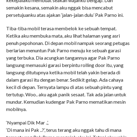
kekepalaku membuat seakan wajahku bengap. Dan
semakin kesana, semakin aku nggak bisa mencabut
persetujuanku atas ajakan ‘jalan-jalan dulu’ Pak Parno ini.
Tiba-tiba mobil terasa membelok ke sebuah tempat.
Ketika aku membuka mata, aku lihat halaman yang asri
penuh pepohonan. Di depan mobil nampak seorang petugas
berlarian menuntun Pak Parno menuju ke sebuah garasi
yang terbuka. Dia acungkan tangannya agar Pak Parno
langsung memasuki garasi berpintu rolling door itu, yang
langsung ditutupnya ketika mobil telah yakin berada di
dalam garasi itu dengan benar. Sedikit gelap. Ada cahaya
kecil di depan. Ternyata lampu di atas sebuah pintu yang
tertutup. Woo.. aku agak panik sesaat. Tak ada jalan untuk
mundur. Kemudian kudengar Pak Parno mematikan mesin
mobilnya.
‘Nyampai Dik Mar ..’,
‘Di mana ini Pak ..?’, terus terang aku nggak tahu di mana