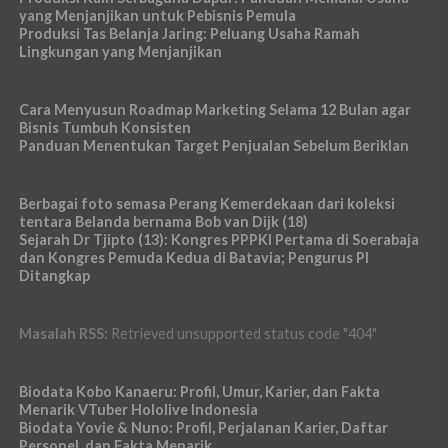
yang Menjanjikan untuk Pebisnis Pemula
Produksi Tas Belanja Jaring: Peluang Usaha Ramah
Lingkungan yang Menjanjikan
Cara Menyusun Roadmap Marketing Selama 12 Bulan agar
Bisnis Tumbuh Konsisten
Panduan Menentukan Target Penjualan Sebelum Beriklan
Berbagai foto semasa Perang Kemerdekaan dari koleksi
tentara Belanda bernama Bob van Dijk (18)
Sejarah Dr Tjipto (13): Kongres PPPKI Pertama di Soerabaja
dan Kongres Pemuda Kedua di Batavia; Pengurus PI
Ditangkap
Masalah RSS:
Retrieved unsupported status code "404"
Biodata Kobo Kanaeru: Profil, Umur, Karier, dan Fakta
Menarik VTuber Hololive Indonesia
Biodata Yovie & Nuno: Profil, Perjalanan Karier, Daftar
Personel, dan Fakta Menarik