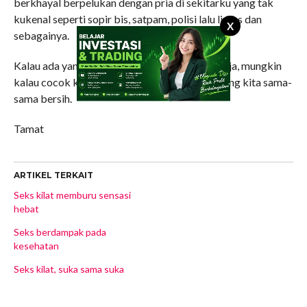
berkhayal berpelukan dengan pria di sekitarku yang tak
kukenal seperti sopir bis, satpam, polisi lalu lintas dan
X
sebagainya.
Kalau ada yang ingin berkirim email, silakan saja, mungkin
kalau cocok kita bisa “bersahabat”, yang penting kita sama-
sama bersih.
Tamat
ARTIKEL TERKAIT
Seks kilat memburu sensasi
hebat
Seks berdampak pada
kesehatan
Seks kilat, suka sama suka