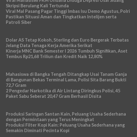
Viral Mahasiswi FKM Undana Diduga Depresi Usai Sidang
Skripsi Berulang Kali Tertunda
Viral Mal Pasang Pagar Tinggi Imbas Isu Demo Agustus, Polri
Pastikan Situasi Aman dan Tingkatkan Intelijen serta
Patroli Siber
Dolar AS Tetap Kokoh, Sterling dan Euro Bergerak Terbatas
Jelang Data Tenaga Kerja Amerika Serikat
Kinerja MNC Bank Semester I 2026 Tumbuh Signifikan, Aset
Tembus Rp21,68 Triliun dan Kredit Naik 12,80%
Mahasiswa di Bangka Tengah Ditangkap Usai Tanam Ganja
di Bangunan Bekas Terminal Lama, Polisi Sita Barang Bukti
72,7 Gram
2 Pengedar Narkotika di Air Lintang Diringkus Polisi, 45
Paket Sabu Seberat 20,47 Gram Berhasil Disita
Produksi Saringan Santan Kain, Peluang Usaha Sederhana
dengan Permintaan yang Terus Meningkat
Produksi Filter Kopi Kain: Peluang Usaha Sederhana yang
Semakin Diminati Pecinta Kopi