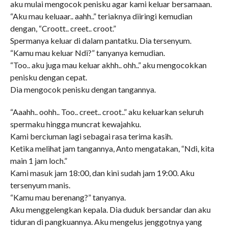
aku mulai mengocok penisku agar kami keluar bersamaan.
“Aku mau keluaar.. aahh..” teriaknya diiringi kemudian
dengan, “Croott.. creet.. croot.”
Spermanya keluar di dalam pantatku. Dia tersenyum.
“Kamu mau keluar Ndi?” tanyanya kemudian.
“Too.. aku juga mau keluar akhh.. ohh..” aku mengocokkan
penisku dengan cepat.
Dia mengocok penisku dengan tangannya.
“Aaahh.. oohh.. Too.. creet.. croot..” aku keluarkan seluruh
spermaku hingga muncrat kewajahku.
Kami berciuman lagi sebagai rasa terima kasih.
Ketika melihat jam tangannya, Anto mengatakan, “Ndi, kita
main 1 jam loch.”
Kami masuk jam 18:00, dan kini sudah jam 19:00. Aku
tersenyum manis.
“Kamu mau berenang?” tanyanya.
Aku menggelengkan kepala. Dia duduk bersandar dan aku
tiduran di pangkuannya. Aku mengelus jenggotnya yang