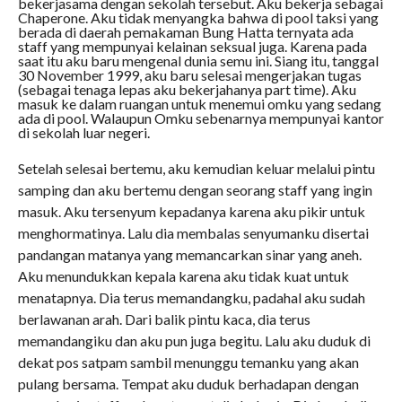
bekerjasama dengan sekolah tersebut. Aku bekerja sebagai
Chaperone. Aku tidak menyangka bahwa di pool taksi yang
berada di daerah pemakaman Bung Hatta ternyata ada
staff yang mempunyai kelainan seksual juga. Karena pada
saat itu aku baru mengenal dunia semu ini. Siang itu, tanggal
30 November 1999, aku baru selesai mengerjakan tugas
(sebagai tenaga lepas aku bekerjahanya part time). Aku
masuk ke dalam ruangan untuk menemui omku yang sedang
ada di pool. Walaupun Omku sebenarnya mempunyai kantor
di sekolah luar negeri.
Setelah selesai bertemu, aku kemudian keluar melalui pintu
samping dan aku bertemu dengan seorang staff yang ingin
masuk. Aku tersenyum kepadanya karena aku pikir untuk
menghormatinya. Lalu dia membalas senyumanku disertai
pandangan matanya yang memancarkan sinar yang aneh.
Aku menundukkan kepala karena aku tidak kuat untuk
menatapnya. Dia terus memandangku, padahal aku sudah
berlawanan arah. Dari balik pintu kaca, dia terus
memandangiku dan aku pun juga begitu. Lalu aku duduk di
dekat pos satpam sambil menunggu temanku yang akan
pulang bersama. Tempat aku duduk berhadapan dengan