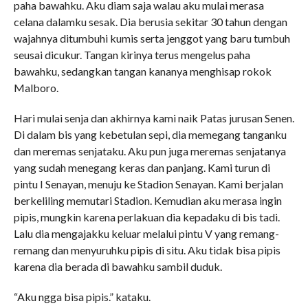
paha bawahku. Aku diam saja walau aku mulai merasa
celana dalamku sesak. Dia berusia sekitar 30 tahun dengan
wajahnya ditumbuhi kumis serta jenggot yang baru tumbuh
seusai dicukur. Tangan kirinya terus mengelus paha
bawahku, sedangkan tangan kananya menghisap rokok
Malboro.
Hari mulai senja dan akhirnya kami naik Patas jurusan Senen.
Di dalam bis yang kebetulan sepi, dia memegang tanganku
dan meremas senjataku. Aku pun juga meremas senjatanya
yang sudah menegang keras dan panjang. Kami turun di
pintu I Senayan, menuju ke Stadion Senayan. Kami berjalan
berkeliling memutari Stadion. Kemudian aku merasa ingin
pipis, mungkin karena perlakuan dia kepadaku di bis tadi.
Lalu dia mengajakku keluar melalui pintu V yang remang-
remang dan menyuruhku pipis di situ. Aku tidak bisa pipis
karena dia berada di bawahku sambil duduk.
“Aku ngga bisa pipis.” kataku.