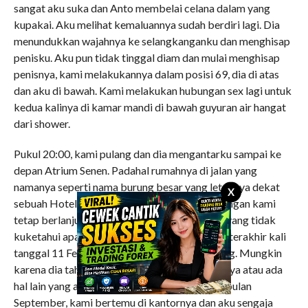
sangat aku suka dan Anto membelai celana dalam yang
kupakai. Aku melihat kemaluannya sudah berdiri lagi. Dia
menundukkan wajahnya ke selangkanganku dan menghisap
penisku. Aku pun tidak tinggal diam dan mulai menghisap
penisnya, kami melakukannya dalam posisi 69, dia di atas
dan aku di bawah. Kami melakukan hubungan sex lagi untuk
kedua kalinya di kamar mandi di bawah guyuran air hangat
dari shower.
Pukul 20:00, kami pulang dan dia mengantarku sampai ke
depan Atrium Senen. Padahal rumahnya di jalan yang
namanya seperti nama burung besar yang letaknya dekat
X
sebuah Hotel sebelum pelayaran Senen. Hubungan kami
tetap berlanjut hingga dia menghindar dariku yang tidak
kuketahui apa sebabnya. Kami melakukannya terakhir kali
tanggal 11 Februari 2000 di gelanggang renang. Mungkin
karena dia tahu bahwa aku keponakan temannya atau ada
hal lain yang aku tidak ketahui. Tetapi sekitar bulan
September, kami bertemu di kantornya dan aku sengaja