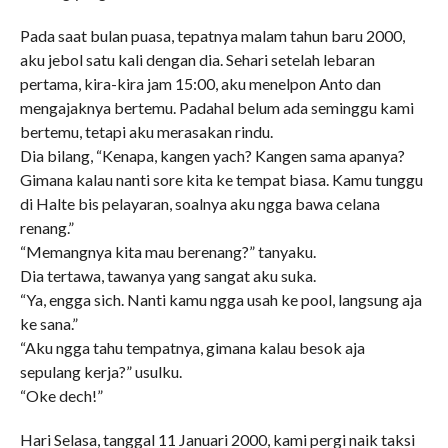
Pada saat bulan puasa, tepatnya malam tahun baru 2000,
aku jebol satu kali dengan dia. Sehari setelah lebaran
pertama, kira-kira jam 15:00, aku menelpon Anto dan
mengajaknya bertemu. Padahal belum ada seminggu kami
bertemu, tetapi aku merasakan rindu.
Dia bilang, “Kenapa, kangen yach? Kangen sama apanya?
Gimana kalau nanti sore kita ke tempat biasa. Kamu tunggu
di Halte bis pelayaran, soalnya aku ngga bawa celana
renang.”
“Memangnya kita mau berenang?” tanyaku.
Dia tertawa, tawanya yang sangat aku suka.
“Ya, engga sich. Nanti kamu ngga usah ke pool, langsung aja
ke sana.”
“Aku ngga tahu tempatnya, gimana kalau besok aja
sepulang kerja?” usulku.
“Oke dech!”
Hari Selasa, tanggal 11 Januari 2000, kami pergi naik taksi