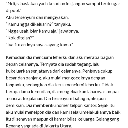
“Ndi, rahasiakan yach kejadian ini, jangan sampai terdengar
di pool.”
Aku tersenyum dan mengiyakan.
“Kamu ngga dikeluarin?” tanyaku.
“Ngga usah, biar kamu aja.” jawabnya.
“Kok ditelan?”
“Iya, itu artinya saya sayang kamu.”
Kemudian dia menciumi leherku dan aku meraba bagian
depan celananya. Ternyata dia sudah tegang, lalu
kukeluarkan senjatanya dari celananya. Penisnya cukup
besar dan panjang, aku mulai mengocoknya dengan
tanganku, sedangkan dia terus menciumi leherku. Tidak
berapa lama kemudian, dia mengeluarkan laharnya sampai
muncrat ke jalanan. Dia tersenyum bahagia, aku pun
demikian. Dia memberiku nomer telpon kantor. Sejak itu
aku mulai menelpon dia dan kami selalu melakukannya baik
itu di senayan maupun di kamar bilas keluarga Gelanggang
Renang yang ada di Jakarta Utara.