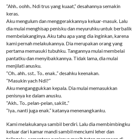
“Ahh.. oohh.. Ndi trus yang kuaat,” desahannya semakin
keras.
Aku mengulum dan menggerakkannya keluar-masuk. Lalu
dia mulai menghisap penisku dan meyuruhku untuk berbalik
membelakanginya. Aku tahu apa yang dia inginkan, karena
kami pernah melakukannya. Dia merupakan orang yang
pertama memasuki tubuhku. Tangannya mulai membelai
pantatku dan menyibakkannya. Tidak lama, dia mulai
menjilati anusku.
“Oh.. ahh.. sst.. To.. enak..” desahku keenakan.
“Masukin yach Ndi?”
Aku menganggukkan kepala. Dia mulai memasukkan
penisnya ke dalam anusku.
“Akh.. To.. pelan-pelan, sakiit..”
“Iya.. nanti juga enak.” katanya menenangkanku.
Kami melakukanya sambil berdiri. Lalu dia membimbingku
keluar dari kamar mandi sambil menciumi leher dan
telingaku, sementara penisnya masih tetap menancap di