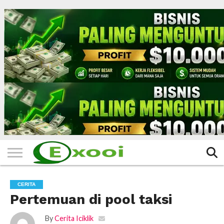
HOME
FILTER
BERITA
BIODATA
CERITA
CERPEN
EKSKLUSIF
FOTO
VIDEO
TIPS
MORE
CERITA
Pertemuan di pool taksi
By
Cerita Iciklik