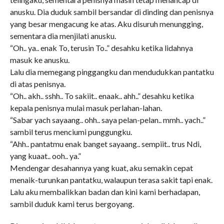
anusku. Dia duduk sambil bersandar di dinding dan penisnya
yang besar mengacung ke atas. Aku disuruh menungging,
sementara dia menjilati anusku.
“Oh.. ya.. enak To, terusin To..” desahku ketika lidahnya
masuk ke anusku.
Lalu dia memegang pinggangku dan mendudukkan pantatku
di atas penisnya.
“Oh.. akh.. sshh.. To sakiit.. enaak.. ahh..” desahku ketika
kepala penisnya mulai masuk perlahan-lahan.
“Sabar yach sayaang.. ohh.. saya pelan-pelan.. mmh.. yach..”
sambil terus menciumi punggungku.
“Ahh.. pantatmu enak banget sayaang.. sempiit.. trus Ndi,
yang kuaat.. ooh.. ya.”
Mendengar desahannya yang kuat, aku semakin cepat
menaik-turunkan pantatku, walaupun terasa sakit tapi enak.
Lalu aku membalikkan badan dan kini kami berhadapan,
sambil duduk kami terus bergoyang.