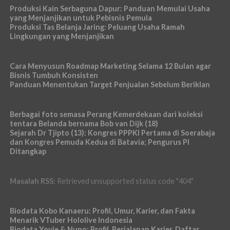
Produksi Kain Serbaguna Dapur: Panduan Memulai Usaha
yang Menjanjikan untuk Pebisnis Pemula
Produksi Tas Belanja Jaring: Peluang Usaha Ramah
Lingkungan yang Menjanjikan
Cara Menyusun Roadmap Marketing Selama 12 Bulan agar
Bisnis Tumbuh Konsisten
Panduan Menentukan Target Penjualan Sebelum Beriklan
Berbagai foto semasa Perang Kemerdekaan dari koleksi
tentara Belanda bernama Bob van Dijk (18)
Sejarah Dr Tjipto (13): Kongres PPPKI Pertama di Soerabaja
dan Kongres Pemuda Kedua di Batavia; Pengurus PI
Ditangkap
Masalah RSS:
Retrieved unsupported status code "404"
Biodata Kobo Kanaeru: Profil, Umur, Karier, dan Fakta
Menarik VTuber Hololive Indonesia
Biodata Yovie & Nuno: Profil, Perjalanan Karier, Daftar