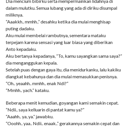
Dia mencium bibirku serta mempermainkan lidahnya di
dalam mulutku. Semua lubang yang ada di diriku disumpal
miliknya.
“Aaakkh.. mmhh..” desahku ketika dia mulai menghisap
puting dadaku.
Aku mulai membelai rambutnya, sementara mataku
terpejam karena sensasi yang luar biasa yang diberikan
Anto kepadaku.
Aku bertanya kepadanya, “To, kamu sayangkan sama saya?”
dia menganggukan kepala.
Setelah puas dengan gaya itu, dia menidurkanku, lalu kakiku
diangkat kebahunya dan dia mulai memasukkan penisnya.
“Oh.. yeaahh.. mmhh.. enak Ndi?”
“Mmhh.. yach.” kataku.
Beberapa menit kemudian, goyangan kami semakin cepat.
“Ndii.. saya kelluarin di pantat kamu ya?”
“Aaahh.. ya, ya.” jawabku.
“Ooohh.. yaa.. Ndii.. enaak..” gerakannya semakin cepat dan