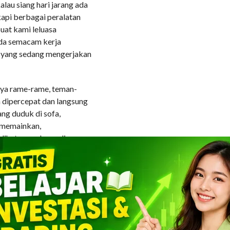
lau siang hari jarang ada
kapi berbagai peralatan
uat kami leluasa
 ada semacam kerja
 yang sedang mengerjakan
nya rame-rame, teman-
 dipercepat dan langsung
ng duduk di sofa,
 memainkan,
elihatannya kemudian
 hanya di tutupi sehelai
 mengatakan kepada si
n kemaluan dan tubuhnya
a dan dengan cepat
kata dan ia pun
 mandi.