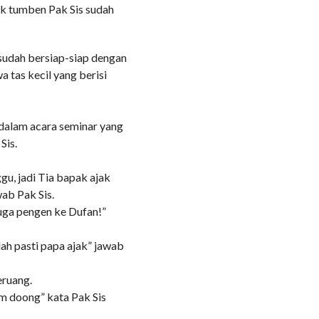
ok tumben Pak Sis sudah
 sudah bersiap-siap dengan
 tas kecil yang berisi
dalam acara seminar yang
Sis.
ggu, jadi Tia bapak ajak
wab Pak Sis.
juga pengen ke Dufan!”
lah pasti papa ajak” jawab
eruang.
m doong” kata Pak Sis