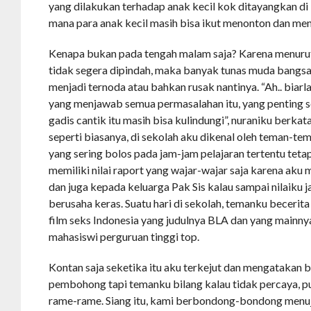
yang dilakukan terhadap anak kecil kok ditayangkan di 
mana para anak kecil masih bisa ikut menonton dan men
Kenapa bukan pada tengah malam saja? Karena menurut
tidak segera dipindah, maka banyak tunas muda bangs
menjadi ternoda atau bahkan rusak nantinya. “Ah.. bia
yang menjawab semua permasalahan itu, yang penting 
gadis cantik itu masih bisa kulindungi”, nuraniku berkata
seperti biasanya, di sekolah aku dikenal oleh teman-t
yang sering bolos pada jam-jam pelajaran tertentu teta
memiliki nilai raport yang wajar-wajar saja karena aku
dan juga kepada keluarga Pak Sis kalau sampai nilaiku ja
berusaha keras. Suatu hari di sekolah, temanku becerit
film seks Indonesia yang judulnya BLA dan yang mainn
mahasiswi perguruan tinggi top.
Kontan saja seketika itu aku terkejut dan mengatakan 
pembohong tapi temanku bilang kalau tidak percaya, pu
rame-rame. Siang itu, kami berbondong-bondong menuj