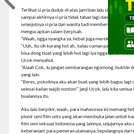
Terlihat si pria duduk di atas jam!ban lalu si wanita me
sampai akhirnya si pria tidak tahan lagi dan mengeluar
selanjutnya si pria dan wanita tadi membersihkan bad
mengucapkan salam berpisah.
“Waah.. ngga nyangka ya, hebat juga mereka bisa buat fi
“Uuh.. itu sih kurang hot ah.. kalau cuman pake kamera b
bisa dong buat yang lebih hot lagi iya ngga teman-tem
Ucok menyahut.
“Alaah Cok.. lu jangan sembarangan ngomong, buktiin 
yang lain.
“Beres.. pokoknya aku akan buat yang lebih bagus lagi d
selesai kalian wajib nonton!” janji Ucok, lalu kita sem
bualannya itu.
Aku lalu berpikir, waah.. para mahasiswa ini memang he
pionir seni film seks yang akan membuka jalan untuk ka
film seni seksual Indonesia yang lainnya, sejujurnya aku 
keberanian! para pemeran utamanya. Sepulangnya dari 