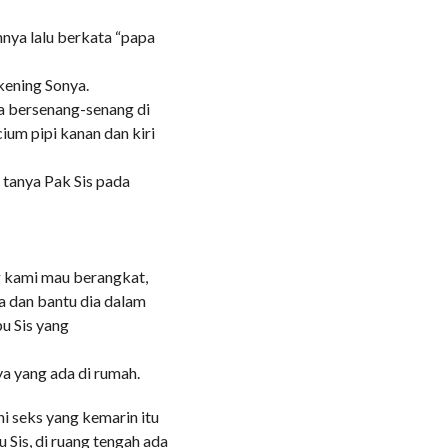
hnya lalu berkata “papa
 kening Sonya.
a bersenang-senang di
ium pipi kanan dan kiri
 tanya Pak Sis pada
g kami mau berangkat,
a dan bantu dia dalam
u Sis yang
ya yang ada di rumah.
ni seks yang kemarin itu
u Sis, di ruang tengah ada