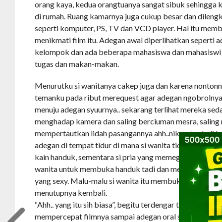
orang kaya, kedua orangtuanya sangat sibuk sehingga ka
di rumah. Ruang kamarnya juga cukup besar dan dileng
seperti komputer, PS, TV dan VCD player. Hal itu memb
menikmati film itu. Adegan awal diperlihatkan seperti
kelompok dan ada beberapa mahasiswa dan mahasiswi
tugas dan makan-makan.
Menurutku si wanitanya cakep juga dan karena nonton
temanku pada ribut merequest agar adegan ngobrolnya
menuju adegan syuurnya.. sekarang terlihat mereka seda
menghadap kamera dan saling berciuman mesra, saling
mempertautkan lidah pasangannya ahh..nikmat sekali k
adegan di tempat tidur di mana si wanita tidur telentang
kain handuk, sementara si pria yang memegang kamera
wanita untuk membuka handuk tadi dan memperlihatka
yang sexy. Malu-malu si wanita itu membuka handukny
menutupnya kembali.
“Ahh.. yang itu sih biasa”, begitu terdengar temanku ber
mempercepat filmnya sampai adegan oral sex di kamar