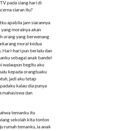
TV pada siang hari di
cerna siaran itu?
ku apabila jam siarannya
a yang moralnya akan
rlah orang yang berwenang
sekarang moral kedua
. Hari-hari pun berlalu dan
emanku sebagai anak bandel
pi walaupun begitu aku
 malu kepada orangtuaku
tuh, jadi aku tetap
a padaku kalau dia punya
ya mahasiswa dan
bahwa temanku itu
lang sekolah kita tonton
u rumah temanku, ia anak