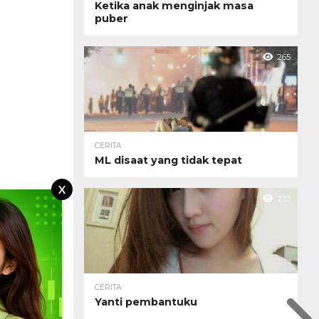
Ketika anak menginjak masa
puber
265
CERITA
ML disaat yang tidak tepat
X
233
CERITA
Yanti pembantuku