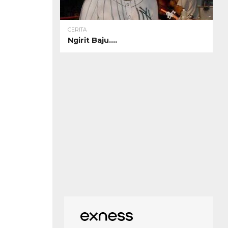
CERITA
Ngirit Baju….