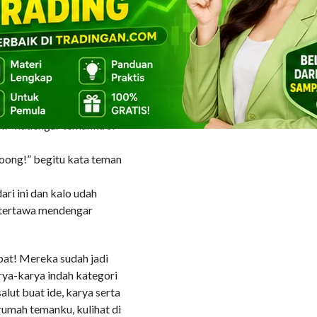
nghisap-hisap penisnya
kan spermanya lalu adegan
an masing-masing dan
lm seperti itu” kataku.
egituan, kita-kita juga
an!” kudengar temanku si
doong!” begitu kata teman
ari ini dan kalo udah
ua tertawa mendengar
bat! Mereka sudah jadi
rya-karya indah kategori
salut buat ide, karya serta
rumah temanku, kulihat di