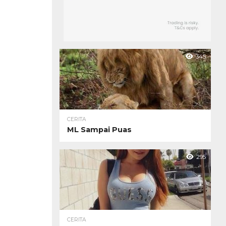
345
CERITA
ML Sampai Puas
295
CERITA