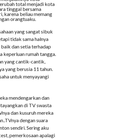
erubah total menjadi kota
ara tinggal bersama
ri, karena beliau memang
ngan orangtuaku.
sahaan yang sangat sibuk
etapi tidak sama halnya
baik dan setia terhadap
la keperluan rumah tangga.
n yang cantik-cantik,
a yang berusia 11 tahun.
usaha untuk menyayangi
reka mendengarkan dan
itayangkan di TV swasta
TVnya dan kusuruh mereka
n..TVnya dengan suara
ton sendiri. Sering aku
cest, pemerkosaan apalagi