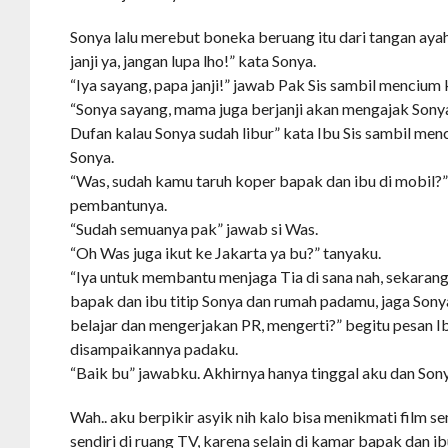
Sonya lalu merebut boneka beruang itu dari tangan aya
janji ya, jangan lupa lho!” kata Sonya.
“Iya sayang, papa janji!” jawab Pak Sis sambil mencium
“Sonya sayang, mama juga berjanji akan mengajak Sony
Dufan kalau Sonya sudah libur” kata Ibu Sis sambil menc
Sonya.
“Was, sudah kamu taruh koper bapak dan ibu di mobil?”
pembantunya.
“Sudah semuanya pak” jawab si Was.
“Oh Was juga ikut ke Jakarta ya bu?” tanyaku.
“Iya untuk membantu menjaga Tia di sana nah, sekaran
bapak dan ibu titip Sonya dan rumah padamu, jaga Sony
belajar dan mengerjakan PR, mengerti?” begitu pesan Ib
disampaikannya padaku.
“Baik bu” jawabku. Akhirnya hanya tinggal aku dan Son
Wah.. aku berpikir asyik nih kalo bisa menikmati film se
sendiri di ruang TV, karena selain di kamar bapak dan ib