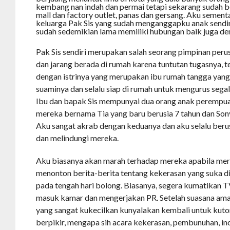
kembang nan indah dan permai tetapi sekarang sudah b
mall dan factory outlet, panas dan gersang. Aku sement
keluarga Pak Sis yang sudah menganggapku anak sendi
sudah sedemikian lama memiliki hubungan baik juga de
Pak Sis sendiri merupakan salah seorang pimpinan peru
dan jarang berada di rumah karena tuntutan tugasnya, t
dengan istrinya yang merupakan ibu rumah tangga yang 
suaminya dan selalu siap di rumah untuk mengurus sega
Ibu dan bapak Sis mempunyai dua orang anak perempua
mereka bernama Tia yang baru berusia 7 tahun dan Sony
Aku sangat akrab dengan keduanya dan aku selalu ber
dan melindungi mereka.
Aku biasanya akan marah terhadap mereka apabila me
menonton berita-berita tentang kekerasan yang suka d
pada tengah hari bolong. Biasanya, segera kumatikan 
masuk kamar dan mengerjakan PR. Setelah suasana ama
yang sangat kukecilkan kunyalakan kembali untuk kuton
berpikir, mengapa sih acara kekerasan, pembunuhan, in