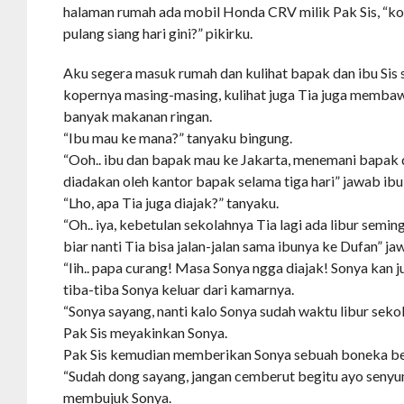
halaman rumah ada mobil Honda CRV milik Pak Sis, “k
pulang siang hari gini?” pikirku.
Aku segera masuk rumah dan kulihat bapak dan ibu Sis
kopernya masing-masing, kulihat juga Tia juga membawa
banyak makanan ringan.
“Ibu mau ke mana?” tanyaku bingung.
“Ooh.. ibu dan bapak mau ke Jakarta, menemani bapak 
diadakan oleh kantor bapak selama tiga hari” jawab ibu 
“Lho, apa Tia juga diajak?” tanyaku.
“Oh.. iya, kebetulan sekolahnya Tia lagi ada libur semin
biar nanti Tia bisa jalan-jalan sama ibunya ke Dufan” ja
“Iih.. papa curang! Masa Sonya ngga diajak! Sonya kan 
tiba-tiba Sonya keluar dari kamarnya.
“Sonya sayang, nanti kalo Sonya sudah waktu libur seko
Pak Sis meyakinkan Sonya.
Pak Sis kemudian memberikan Sonya sebuah boneka b
“Sudah dong sayang, jangan cemberut begitu ayo senyu
membujuk Sonya.