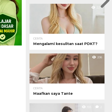
224
CERITA
Mengalami kesulitan saat PDKT?
206
CERITA
Maafkan saya Tante
193
2