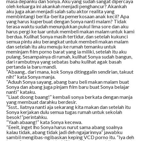
masa depanku dan Sonya. Aku yang sudah sangat dipercaya
oleh keluarga ini akankah menjadi penghancur? Akankah
aku juga akan menjadi salah satu aktor realita yang
membintangi berita-berita pemerkosaan anak kecil? Apa
yang harus kuperbuat dengan Sonya nanti malam? Tidak
terasa waktu sudah menunjukkan pukul lima sore dan aku
harus pergi ke luar untuk membeli makan malam untuk kami
berdua. Kulihat Sonya masih tertidur, dan setelah kukunci
semua pintu aku berangkat untuk membeli makan malam
dan setelah itu aku menuju ke rumah temanku untuk
meminjam film porno barat yang ia miliki, setelah itu aku
pulang. Sesampainya di rumah, kulihat Sonya sudah bangun,
dari rambutnya yang sebatas bahu kulihat agak basah
pertanda ia baru mandi.
“Abaang.. dari mana, kok Sonya ditinggalin sendirian, takuut
nih!” kata Sonya manja.
“Aduuh Sonya sayang, abang baru beli makan malam buat
Sonya dan abang juga pinjam film baru buat Sonya belajar
nanti” kataku.
“Liaat doong baang!” kembali sonya berkata dengan manja
yang membuat darahku berdesir.
“Ssst.. liatnya nanti aja sekarang kita makan dan setelah itu
Sonya kerjakan dulu semua tugas rumah untuk sekolah
besok!”perintahku.
“Yaah abaang!” kata Sonya kecewa.
“Eeeit, inget lho Sonya harus nurut sama abang soalnya
kalau tidak, abang tidak jadi deh ngajarinnya” jawabku
sambil mengibas-ngibaskan keping VCD porno itu. “Iya deh