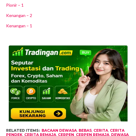
Pionir – 1
Kenangan – 2
Kenangan – 1
RELATED ITEMS:
BACAAN DEWASA
,
BEBAS
,
CERITA
,
CERITA
PENDEK
,
CERITA REMAJA
,
CERPEN
,
CERPEN REMAJA
,
DEWASA
,