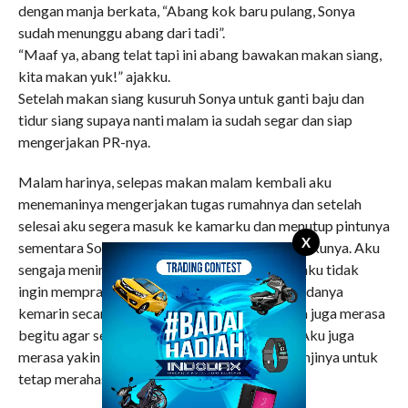
dengan manja berkata, “Abang kok baru pulang, Sonya
sudah menunggu abang dari tadi”.
“Maaf ya, abang telat tapi ini abang bawakan makan siang,
kita makan yuk!” ajakku.
Setelah makan siang kusuruh Sonya untuk ganti baju dan
tidur siang supaya nanti malam ia sudah segar dan siap
mengerjakan PR-nya.
Malam harinya, selepas makan malam kembali aku
menemaninya mengerjakan tugas rumahnya dan setelah
selesai aku segera masuk ke kamarku dan menutup pintunya
X
sementara Sonya masih membereskan buku-bukunya. Aku
sengaja meninggalkannya karena sebenarnya aku tidak
ingin mempraktekkan apa yang aku ajarkan padanya
kemarin secara lebih jauh dan aku berharap dia juga merasa
begitu agar semuanya tetap aman dan damai. Aku juga
merasa yakin bahwa Sonya akan memegang janjinya untuk
tetap merahasiakan hal ini.