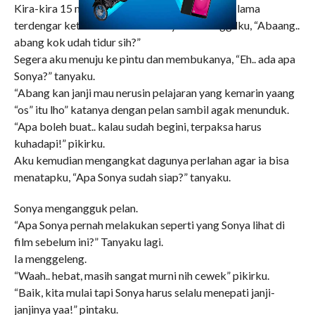
Kira-kira 15 menit aku berada di kamarku, tak lama
terdengar ketukan dan suara Sonya memanggilku, “Abaang..
abang kok udah tidur sih?”
Segera aku menuju ke pintu dan membukanya, “Eh.. ada apa
Sonya?” tanyaku.
“Abang kan janji mau nerusin pelajaran yang kemarin yaang
“os” itu lho” katanya dengan pelan sambil agak menunduk.
“Apa boleh buat.. kalau sudah begini, terpaksa harus
kuhadapi!” pikirku.
Aku kemudian mengangkat dagunya perlahan agar ia bisa
menatapku, “Apa Sonya sudah siap?” tanyaku.
Sonya mengangguk pelan.
“Apa Sonya pernah melakukan seperti yang Sonya lihat di
film sebelum ini?” Tanyaku lagi.
Ia menggeleng.
“Waah.. hebat, masih sangat murni nih cewek” pikirku.
“Baik, kita mulai tapi Sonya harus selalu menepati janji-
janjinya yaa!” pintaku.