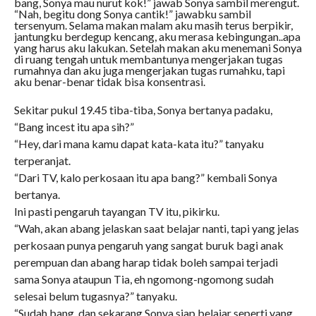
bang, Sonya mau nurut kok!” jawab Sonya sambil merengut.
“Nah, begitu dong Sonya cantik!” jawabku sambil
tersenyum. Selama makan malam aku masih terus berpikir,
jantungku berdegup kencang, aku merasa kebingungan..apa
yang harus aku lakukan. Setelah makan aku menemani Sonya
di ruang tengah untuk membantunya mengerjakan tugas
rumahnya dan aku juga mengerjakan tugas rumahku, tapi
aku benar-benar tidak bisa konsentrasi.
Sekitar pukul 19.45 tiba-tiba, Sonya bertanya padaku,
“Bang incest itu apa sih?”
“Hey, dari mana kamu dapat kata-kata itu?” tanyaku
terperanjat.
“Dari TV, kalo perkosaan itu apa bang?” kembali Sonya
bertanya.
Ini pasti pengaruh tayangan TV itu, pikirku.
“Wah, akan abang jelaskan saat belajar nanti, tapi yang jelas
perkosaan punya pengaruh yang sangat buruk bagi anak
perempuan dan abang harap tidak boleh sampai terjadi
sama Sonya ataupun Tia, eh ngomong-ngomong sudah
selesai belum tugasnya?” tanyaku.
“Sudah bang, dan sekarang Sonya siap belajar seperti yang