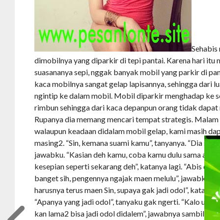
Sehabis
dimobilnya yang diparkir di tepi pantai. Karena hari it
suasananya sepi, nggak banyak mobil yang parkir di pant
kaca mobilnya sangat gelap lapisannya, sehingga dari l
ngintip ke dalam mobil. Mobil diparkir menghadap ke 
rimbun sehingga dari kaca depanpun orang tidak dapat 
Rupanya dia memang mencari tempat strategis. Malam it
walaupun keadaan didalam mobil gelap, kami masih d
masing2. “Sin, kemana suami kamu”, tanyanya. “Dia sibu
jawabku. “Kasian deh kamu, coba kamu dulu sama aku t
kesepian seperti sekarang deh”, katanya lagi. “Abis dul
banget sih, pengennya ngajak maen melulu”, jawabku lag
harusnya terus maen Sin, supaya gak jadi odol”, katanya
“Apanya yang jadi odol”, tanyaku gak ngerti. “Kalo udah 
kan lama2 bisa jadi odol didalem”, jawabnya sambil ter