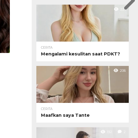
221
CERITA
Mengalami kesulitan saat PDKT?
206
CERITA
Maafkan saya Tante
192
2