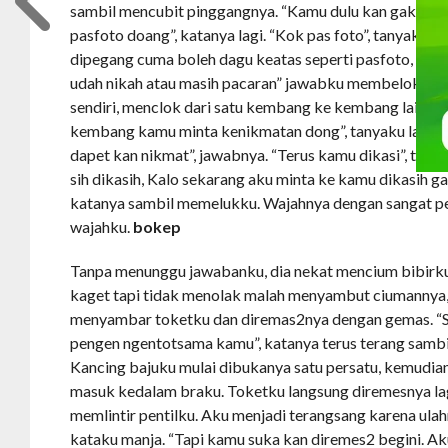
sambil mencubit pinggangnya. “Kamu dulu kan gak mau
pasfoto doang”, katanya lagi. “Kok pas foto”, tanyaku gak
dipegang cuma boleh dagu keatas seperti pasfoto, gitu”
udah nikah atau masih pacaran” jawabku membelokkan
sendiri, menclok dari satu kembang ke kembang lain”, 
kembang kamu minta kenikmatan dong”, tanyaku lagi. “La
dapet kan nikmat”, jawabnya. “Terus kamu dikasi”, tanyak
sih dikasih, Kalo sekarang aku minta ke kamu dikasih ga
katanya sambil memelukku. Wajahnya dengan sangat pe
wajahku.
bokep
Tanpa menunggu jawabanku, dia nekat mencium bibirk
kaget tapi tidak menolak malah menyambut ciumannya,
menyambar toketku dan diremas2nya dengan gemas. “Sin
pengen ngentotsama kamu”, katanya terus terang sambi
Kancing bajuku mulai dibukanya satu persatu, kemudi
masuk kedalam braku. Toketku langsung diremesnya lag
memlintir pentilku. Aku menjadi terangsang karena ulahn
kataku manja. “Tapi kamu suka kan diremes2 begini. A