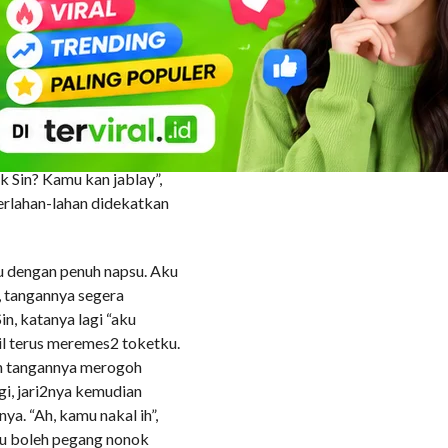
 dielus2, maunya pacaran
 ngerti. “Iya, yang
, jawabnya. Kamu sendiri
 pembicaraan. “Aku masih
jawabnya. “Terus ke semua
 iya lah, soalnya kalo
u lebih lanjut. “Seringnya
k Sin? Kamu kan jablay”,
rlahan-lahan didekatkan
u dengan penuh napsu. Aku
 tangannya segera
, katanya lagi “aku
l terus meremes2 toketku.
an tangannya merogoh
i, jari2nya kemudian
ya. “Ah, kamu nakal ih”,
ku boleh pegang nonok