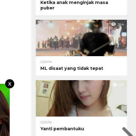
Ketika anak menginjak masa
puber
264
CERITA
ML disaat yang tidak tepat
X
231
CERITA
Yanti pembantuku