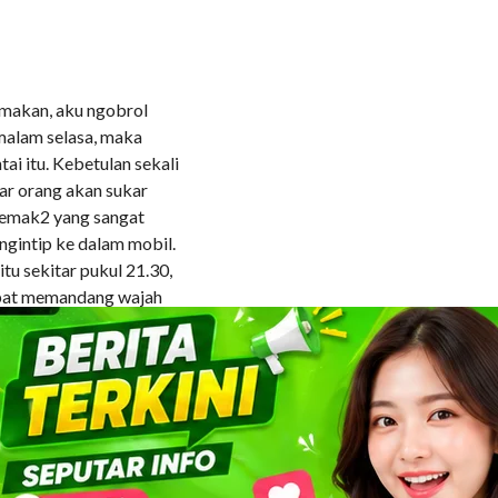
 makan, aku ngobrol
u malam selasa, maka
ai itu. Kebetulan sekali
uar orang akan sukar
semak2 yang sangat
ngintip ke dalam mobil.
u sekitar pukul 21.30,
apat memandang wajah
k sama kerjaannya”,
erus, kamu gak akan
u kamu kalo pacaran napsu
i. “Kalo udah napsu kan
 sambil tersenyum.
napsu, terus gak dikeluarin
tawa. “Dasar”, jawabku