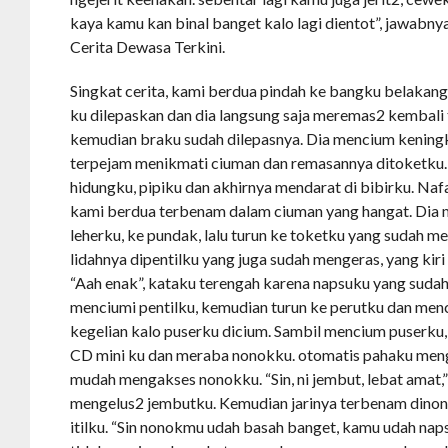
kaya kamu kan binal banget kalo lagi dientot”, jawabnya
Cerita Dewasa Terkini.
Singkat cerita, kami berdua pindah ke bangku belakang
ku dilepaskan dan dia langsung saja meremas2 kembali
kemudian braku sudah dilepasnya. Dia mencium kening
terpejam menikmati ciuman dan remasannya ditoketku.
hidungku, pipiku dan akhirnya mendarat di bibirku. Na
kami berdua terbenam dalam ciuman yang hangat. Dia
leherku, ke pundak, lalu turun ke toketku yang sudah 
lidahnya dipentilku yang juga sudah mengeras, yang kir
“Aah enak”, kataku terengah karena napsuku yang sudah
menciumi pentilku, kemudian turun ke perutku dan menc
kegelian kalo puserku dicium. Sambil mencium puserku,
CD mini ku dan meraba nonokku. otomatis pahaku men
mudah mengakses nonokku. “Sin, ni jembut, lebat amat,
mengelus2 jembutku. Kemudian jarinya terbenam dinon
itilku. “Sin nonokmu udah basah banget, kamu udah napsu