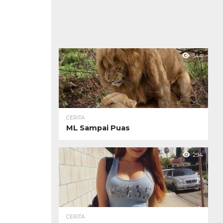
344
CERITA
ML Sampai Puas
294
CERITA