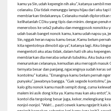
kamu ya Sin, udah kepengin nih aku”, katanya sambil me
celanaku. Dia tidak menunggu lampu hijau dari aku tapi 
membiarkan tindakannya. Celanaku malah diplorotkan
kelihatanlah CDku yang tipis dan minim. dengan penuh
menerobos ke sela2 pahaku dan menggosok nonokku yan
udah basah banget nonok kamu, kamu udah napsu ya, j
Sin, nggak heran napsu kamu besar, Kamu belum pernah d
kita ngentotnya dimobil aja ya”, katanya lagi. Aku bin
mengentoti aku atau tidak, dalam hati sih aku kepenge
membiarkan dia meraba seluruh tubuhku. Aku buka retsl
menurunkan celananya, kemudian aku merogoh masuk 
ternyata besar dan panjang, ngacengnya sudah keras se
kontolmu” kataku. “Emangnya kamu belum pernah nger
punyaku”, jawabnya bangga. “Gak segede kontolmu”, ja
kalo gitu nonok kamu masih sempit dong, cuma kelewata
malem ini asik dong kita ya. Kamu mau kan aku entot”, 
kontol dia tergolong besar juga, keker, melengkung kea
nonjol-nonjol. “Wah!… pasti cewek kamu ngejerit kalo k
ngejerit keenakan. sebentar lagi kamu juga jerit2, cew