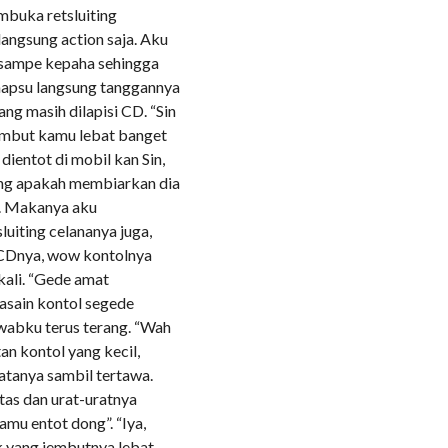
mbuka retsluiting
langsung action saja. Aku
 sampe kepaha sehingga
 napsu langsung tanggannya
g masih dilapisi CD. “Sin
embut kamu lebat banget
ientot di mobil kan Sin,
gung apakah membiarkan dia
n. Makanya aku
uiting celananya juga,
CDnya, wow kontolnya
kali. “Gede amat
asain kontol segede
wabku terus terang. “Wah
n kontol yang kecil,
katanya sambil tertawa.
tas dan urat-uratnya
amu entot dong”. “Iya,
ek yang jembutnya lebat