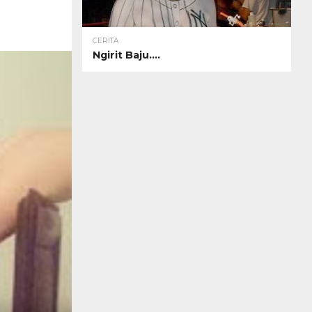
CERITA
Ngirit Baju….