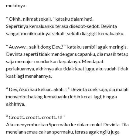
mulutnya.
“ Okhh.. nikmat sekali, ” kataku dalam hati,
Sepertinya kemaluanku terasa disedot-sedot. Devinta
sangat menikmatinya, sekali- sekali dia gigit kemaluanku.
“ Auwww.., sakit dong Dev..! ” kataku sambil agak meringis.
Devinta seperti tidak mendengar ucapanku, dia masih tetap
saja memaju- mundurkan kepalanya. Mendapat
perlakuannya, akhirnya aku tidak kuat juga, aku sudah tidak
kuat lagi menahannya,
“ Dev, Aku mau keluar.. akhh..! ” Devinta cuek saja, dia malah
menyedot batang kemaluanku lebih keras lagi, hingga
akhirnya,
“ Croott.. croott.. croott.. !!! ”
Aku menyemburkan Spermaku ke dalam mulut Devinta. Dia
menelan semua cairan spermaku, terasa agak ngilu juga