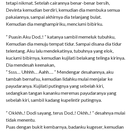
tetapi nikmat. Setelah cairannya benar-benar bersih,
Devinta kemudian berdiri, kemudian dia membuka semua
pakaiannya, sampai akhirnya dia telanjang bulat.
Kemudian dia menghampiriku, menciumi bibirku.
“ Puasin Aku Dod..! ” katanya sambil memeluk tubuhku,
Kemudian dia menuju tempat tidur. Sampai disana dia tidur
telentang. Aku lalu mendekatinya, tubuhnya yang elok,
kuciumi bibirnya, kemudian kujilati belakang telinga kirinya.
Dia mendesah keenakan,
“ Ssss… Uhhhh… Aahh…. ” Mendengar desahannya, aku
tambah bernafsu, kemudian lidahku mulai menjalar ke
payudaranya. Kujilati putingnya yang sebelah kiri,
sedangkan tangan kananku meremas payudaranya yang
sebelah kiri, sambil kadang kupelintir putingnya.
“ Okkhh..! Dodi sayang, terus Dod..! Okhh..! ” desahnya mulai
tidak menentu.
Puas dengan bukit kembarnya, badanku kugeser, kemudian