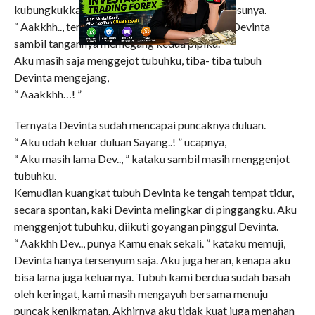
kubungkukkan badanku, lalu kuhisap puting susunya.
“ Aakkhh.., teruss.., Sayangg..! Teruss..! ” erang Devinta
sambil tangannya memegang kedua pipiku.
Aku masih saja menggejot tubuhku, tiba- tiba tubuh
Devinta mengejang,
“ Aaakkhh…! ”
Ternyata Devinta sudah mencapai puncaknya duluan.
“ Aku udah keluar duluan Sayang..! ” ucapnya,
“ Aku masih lama Dev.., ” kataku sambil masih menggenjot
tubuhku.
Kemudian kuangkat tubuh Devinta ke tengah tempat tidur,
secara spontan, kaki Devinta melingkar di pinggangku. Aku
menggenjot tubuhku, diikuti goyangan pinggul Devinta.
“ Aakkhh Dev.., punya Kamu enak sekali. ” kataku memuji,
Devinta hanya tersenyum saja. Aku juga heran, kenapa aku
bisa lama juga keluarnya. Tubuh kami berdua sudah basah
oleh keringat, kami masih mengayuh bersama menuju
puncak kenikmatan. Akhirnya aku tidak kuat juga menahan