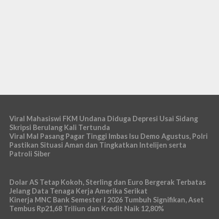
Viral Mahasiswi FKM Undana Diduga Depresi Usai Sidang
Skripsi Berulang Kali Tertunda
Viral Mal Pasang Pagar Tinggi Imbas Isu Demo Agustus, Polri
Pastikan Situasi Aman dan Tingkatkan Intelijen serta
Patroli Siber
Dolar AS Tetap Kokoh, Sterling dan Euro Bergerak Terbatas
Jelang Data Tenaga Kerja Amerika Serikat
Kinerja MNC Bank Semester I 2026 Tumbuh Signifikan, Aset
Tembus Rp21,68 Triliun dan Kredit Naik 12,80%