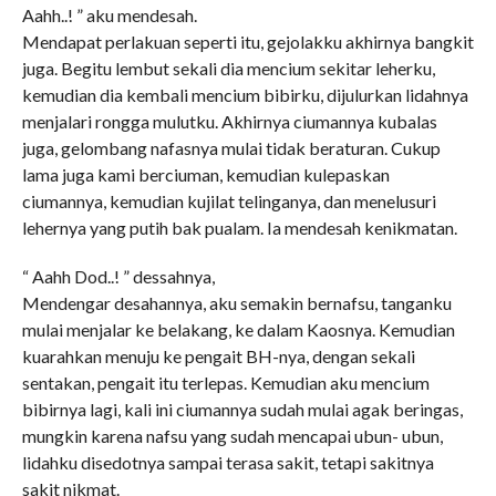
Aahh..! ” aku mendesah.
Mendapat perlakuan seperti itu, gejolakku akhirnya bangkit
juga. Begitu lembut sekali dia mencium sekitar leherku,
kemudian dia kembali mencium bibirku, dijulurkan lidahnya
menjalari rongga mulutku. Akhirnya ciumannya kubalas
juga, gelombang nafasnya mulai tidak beraturan. Cukup
lama juga kami berciuman, kemudian kulepaskan
ciumannya, kemudian kujilat telinganya, dan menelusuri
lehernya yang putih bak pualam. Ia mendesah kenikmatan.
“ Aahh Dod..! ” dessahnya,
Mendengar desahannya, aku semakin bernafsu, tanganku
mulai menjalar ke belakang, ke dalam Kaosnya. Kemudian
kuarahkan menuju ke pengait BH-nya, dengan sekali
sentakan, pengait itu terlepas. Kemudian aku mencium
bibirnya lagi, kali ini ciumannya sudah mulai agak beringas,
mungkin karena nafsu yang sudah mencapai ubun- ubun,
lidahku disedotnya sampai terasa sakit, tetapi sakitnya
sakit nikmat.