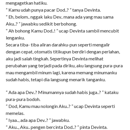
mengagetkan hatiku.
“ Kamu udah punya pacar Dod..? ” tanya Devinta.
“ Eh, belom.. nggak laku Dev.. mana ada yang mau sama
Aku..? ” jawabku sedikit berbohong.
“ Ah bohong Kamu Dod..! ” ucap Devinta sambil mencubit
lenganku.
Secara tiba- tiba aliran darahku-pun seperti mengalir
dengan cepat, otomatis titikupun berdiri dengan perlahan,
aku jadi salah tingkah. Sepertinya Devinta melihat
perubahan yang terjadi pada diriku, aku langsung pura-pura
mau mengambil minum lagi, karena memang minumanku
sudah habis, tetapi dia langsung menarik tanganku.
“ Ada apa Dev..? Minumannya sudah habis juga..? ” kataku
pura-pura bodoh.
“ Dod, Kamu mau nolongin Aku..? ” ucap Devinta seperti
memelas.
“ Iyaa.., ada apa Dev..? ” jawabku.
“ Aku.., Aku.. pengen bercinta Dod..? ” pinta Devinta.