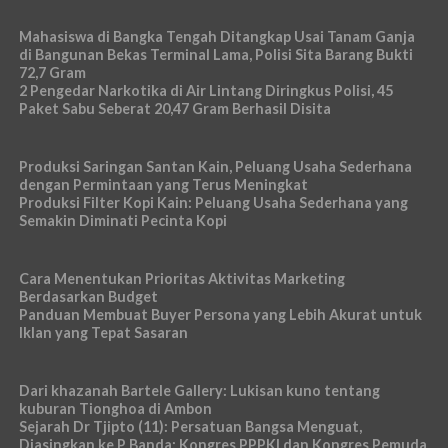
Mahasiswa di Bangka Tengah Ditangkap Usai Tanam Ganja
di Bangunan Bekas Terminal Lama, Polisi Sita Barang Bukti
72,7 Gram
2 Pengedar Narkotika di Air Lintang Diringkus Polisi, 45
Paket Sabu Seberat 20,47 Gram Berhasil Disita
Produksi Saringan Santan Kain, Peluang Usaha Sederhana
dengan Permintaan yang Terus Meningkat
Produksi Filter Kopi Kain: Peluang Usaha Sederhana yang
Semakin Diminati Pecinta Kopi
Cara Menentukan Prioritas Aktivitas Marketing
Berdasarkan Budget
Panduan Membuat Buyer Persona yang Lebih Akurat untuk
Iklan yang Tepat Sasaran
Dari khazanah Bartele Gallery: Lukisan kuno tentang
kuburan Tionghoa di Ambon
Sejarah Dr Tjipto (11): Persatuan Bangsa Menguat,
Diasingkan ke P Banda; Kongres PPPKI dan Kongres Pemuda