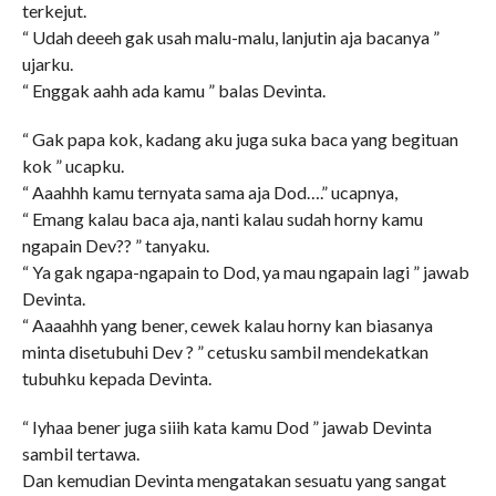
terkejut.
“ Udah deeeh gak usah malu-malu, lanjutin aja bacanya ”
ujarku.
“ Enggak aahh ada kamu ” balas Devinta.
“ Gak papa kok, kadang aku juga suka baca yang begituan
kok ” ucapku.
“ Aaahhh kamu ternyata sama aja Dod….” ucapnya,
“ Emang kalau baca aja, nanti kalau sudah horny kamu
ngapain Dev?? ” tanyaku.
“ Ya gak ngapa-ngapain to Dod, ya mau ngapain lagi ” jawab
Devinta.
“ Aaaahhh yang bener, cewek kalau horny kan biasanya
minta disetubuhi Dev ? ” cetusku sambil mendekatkan
tubuhku kepada Devinta.
“ Iyhaa bener juga siiih kata kamu Dod ” jawab Devinta
sambil tertawa.
Dan kemudian Devinta mengatakan sesuatu yang sangat