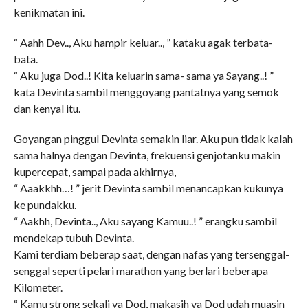
kenikmatan ini.
“ Aahh Dev.., Aku hampir keluar.., ” kataku agak terbata-
bata.
“ Aku juga Dod..! Kita keluarin sama- sama ya Sayang..! ”
kata Devinta sambil menggoyang pantatnya yang semok
dan kenyal itu.
Goyangan pinggul Devinta semakin liar. Aku pun tidak kalah
sama halnya dengan Devinta, frekuensi genjotanku makin
kupercepat, sampai pada akhirnya,
“ Aaakkhh…! ” jerit Devinta sambil menancapkan kukunya
ke pundakku.
“ Aakhh, Devinta.., Aku sayang Kamuu..! ” erangku sambil
mendekap tubuh Devinta.
Kami terdiam beberap saat, dengan nafas yang tersenggal-
senggal seperti pelari marathon yang berlari beberapa
Kilometer.
“ Kamu strong sekali ya Dod, makasih ya Dod udah muasin