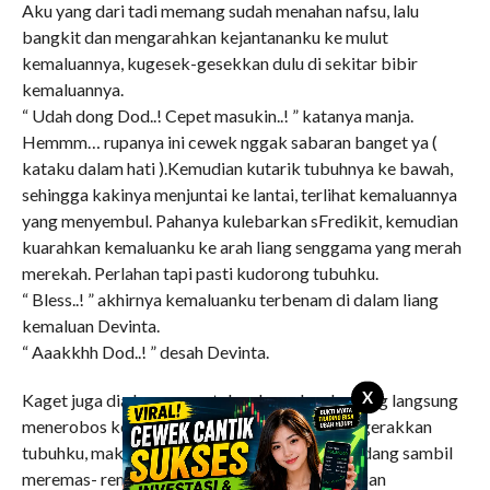
Aku yang dari tadi memang sudah menahan nafsu, lalu
bangkit dan mengarahkan kejantananku ke mulut
kemaluannya, kugesek-gesekkan dulu di sekitar bibir
kemaluannya.
“ Udah dong Dod..! Cepet masukin..! ” katanya manja.
Hemmm… rupanya ini cewek nggak sabaran banget ya (
kataku dalam hati ).Kemudian kutarik tubuhnya ke bawah,
sehingga kakinya menjuntai ke lantai, terlihat kemaluannya
yang menyembul. Pahanya kulebarkan sFredikit, kemudian
kuarahkan kemaluanku ke arah liang senggama yang merah
merekah. Perlahan tapi pasti kudorong tubuhku.
“ Bless..! ” akhirnya kemaluanku terbenam di dalam liang
kemaluan Devinta.
“ Aaakkhh Dod..! ” desah Devinta.
X
Kaget juga dia karena sentakan kemaluanku yang langsung
menerobos kemaluan Devinta. Aku mulai mengerakkan
tubuhku, makin lama makin cepat, kadang- kadang sambil
meremas- remas kedua
payudara
nya. Kemudian