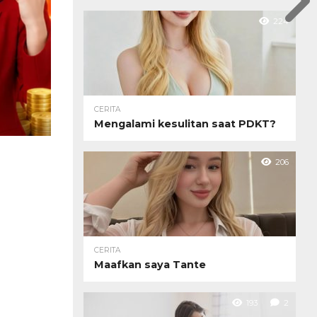
224
CERITA
Mengalami kesulitan saat PDKT?
206
CERITA
Maafkan saya Tante
193
2