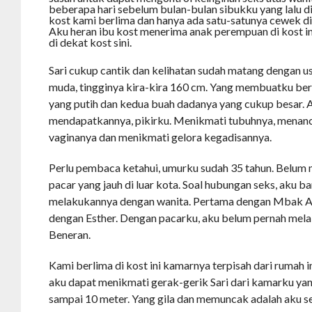
beberapa hari sebelum bulan-bulan sibukku yang lalu d
kost kami berlima dan hanya ada satu-satunya cewek di 
Aku heran ibu kost menerima anak perempuan di kost ini
di dekat kost sini.
Sari cukup cantik dan kelihatan sudah matang dengan us
muda, tingginya kira-kira 160 cm. Yang membuatku ber
yang putih dan kedua buah dadanya yang cukup besar. A
mendapatkannya, pikirku. Menikmati tubuhnya, menan
vaginanya dan menikmati gelora kegadisannya.
Perlu pembaca ketahui, umurku sudah 35 tahun. Belum 
pacar yang jauh di luar kota. Soal hubungan seks, aku ba
melakukannya dengan wanita. Pertama dengan Mbak An
dengan Esther. Dengan pacarku, aku belum pernah mela
Beneran.
Kami berlima di kost ini kamarnya terpisah dari rumah i
aku dapat menikmati gerak-gerik Sari dari kamarku yan
sampai 10 meter. Yang gila dan memuncak adalah aku s