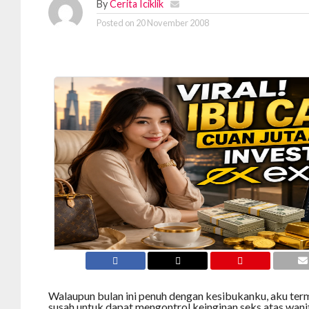
By
Cerita Iciklik
Posted on
20 November 2008
Walaupun bulan ini penuh dengan kesibukanku, aku ter
susah untuk dapat mengontrol keinginan seks atas wani