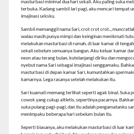
masturbasi minimal dua hari sekali. Aku paling suka m
terbuka. Kadang sambil lari pagi, aku mencari tempat
imajinasi seksku.
Sambil memanggil nama Sari, crot crot crot.., muncratl
walau masih punya mimpi dan keinginan menikmati tubuh
melakukan masturbasi di rumah, di luar kamar di tenga
sekali sebelum semuanya bangun. Aku keluar kamar da
neon atau terang bulan, kutelanjangi diriku dan mengo
nyebut nama Sari sebagai imajinasi senggamaku. Bahka
masturbasi di depan kamar Sari, kumuntahkan spermak
kamarnya. Lega rasanya setelah melakukan itu.
Sari kuamati memang terlihat seperti agak binal. Suka 
cowok yang cukup altletis, sepertinya pacarnya. Bahkan
suka pulang pagi-pagi, dan itu adalah pengamatanku sa
menimpaku beberapa hari sebelum bulan itu.
Seperti biasanya, aku melakukan masturbasi di luar kam