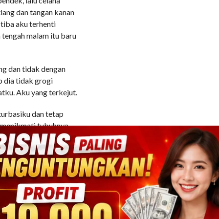
pendek, lalu celana
tiang dan tangan kanan
tiba aku terhenti
 tengah malam itu baru
ang dan tidak dengan
dia tidak grogi
tku. Aku yang terkejut.
turbasiku dan tetap
 menikmati tubuhnya,
 yang dipikirkannya
embawa kekalutan dan
rti lain di matanya.