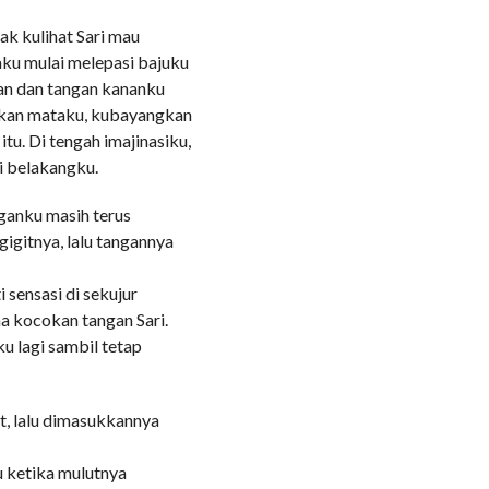
ak kulihat Sari mau
aku mulai melepasi bajuku
ran dan tangan kananku
mkan mataku, kubayangkan
tu. Di tengah imajinasiku,
i belakangku.
ganku masih terus
igitnya, lalu tangannya
i sensasi di sekujur
a kocokan tangan Sari.
ahku lagi sambil tetap
t, lalu dimasukkannya
hku ketika mulutnya