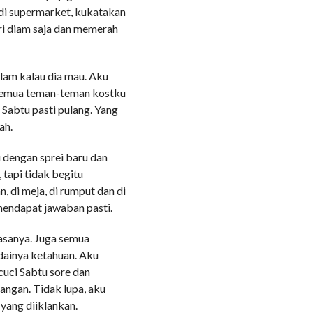
di supermarket, kukatakan
ari diam saja dan memerah
am kalau dia mau. Aku
semua teman-teman kostku
p Sabtu pasti pulang. Yang
ah.
 dengan sprei baru dan
 tapi tidak begitu
, di meja, di rumput dan di
mendapat jawaban pasti.
iasanya. Juga semua
dainya ketahuan. Aku
cuci Sabtu sore dan
ngan. Tidak lupa, aku
yang diiklankan.