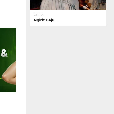
CERITA
Ngirit Baju….