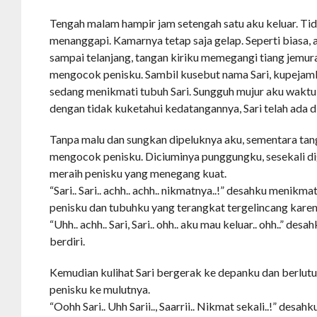
Tengah malam hampir jam setengah satu aku keluar. Tid
menanggapi. Kamarnya tetap saja gelap. Seperti biasa, 
sampai telanjang, tangan kiriku memegangi tiang jemu
mengocok penisku. Sambil kusebut nama Sari, kupeja
sedang menikmati tubuh Sari. Sungguh mujur aku waktu i
dengan tidak kuketahui kedatangannya, Sari telah ada d
Tanpa malu dan sungkan dipeluknya aku, sementara tan
mengocok penisku. Diciuminya punggungku, sesekali dig
meraih penisku yang menegang kuat.
“Sari.. Sari.. achh.. achh.. nikmatnya..!” desahku menikmat
penisku dan tubuhku yang terangkat tergelincang karen
“Uhh.. achh.. Sari, Sari.. ohh.. aku mau keluar.. ohh..” des
berdiri.
Kemudian kulihat Sari bergerak ke depanku dan berlutu
penisku ke mulutnya.
“Oohh Sari.. Uhh Sarii.., Saarrii.. Nikmat sekali..!” desa