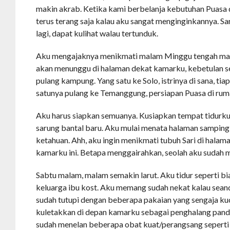
makin akrab. Ketika kami berbelanja kebutuhan Puasa 
terus terang saja kalau aku sangat menginginkannya. S
lagi, dapat kulihat walau tertunduk.
Aku mengajaknya menikmati malam Minggu tengah mal
akan menunggu di halaman dekat kamarku, kebetulan 
pulang kampung. Yang satu ke Solo, istrinya di sana, tia
satunya pulang ke Temanggung, persiapan Puasa di rum
Aku harus siapkan semuanya. Kusiapkan tempat tidurku
sarung bantal baru. Aku mulai menata halaman samping,
ketahuan. Ahh, aku ingin menikmati tubuh Sari di halaman
kamarku ini. Betapa menggairahkan, seolah aku sudah 
Sabtu malam, malam semakin larut. Aku tidur seperti b
keluarga ibu kost. Aku memang sudah nekat kalau sean
sudah tutupi dengan beberapa pakaian yang sengaja ku
kuletakkan di depan kamarku sebagai penghalang panda
sudah menelan beberapa obat kuat/perangsang seperti 