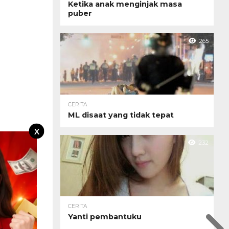
Ketika anak menginjak masa
puber
265
CERITA
ML disaat yang tidak tepat
X
232
CERITA
Yanti pembantuku