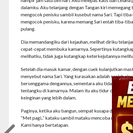
hampir jam satu dini hari. Aku melepas kaos dan celana 
dalamku. Aku telanjang dengan Tangan kiri memegang 
mengocok penisku sambil kusebut nama Sari. Tapi tiba-
mengocok penisku, karena memang Sari entah tiba-tiba
pulang.
Dia memandangiku dari kejauhan, melihat diriku telanj
cepat-cepat membuka kamarnya. Sepertinya kutangkap 
melihatku, tidak juga kutangkap keterkejutannya meliha
Setelah dia masuk kamar, dengan cuek kulanjutkan mas
menyebut nama Sari. Yang kurasakan adalah seolah aku
bersenggama dengannya, sementara aku tidak tahu apa
tentangku di kamarnya. Malam itu aku tidur dengan m
keinginan yang lebih dalam.
Paginya, ketika aku bangun, sempat kusapa dia.
“Met pagi..” kataku sambil mataku mencoba menangkap a
Kami hanya bertatapan.