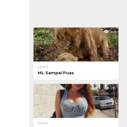
345
CERITA
ML Sampai Puas
295
CERITA