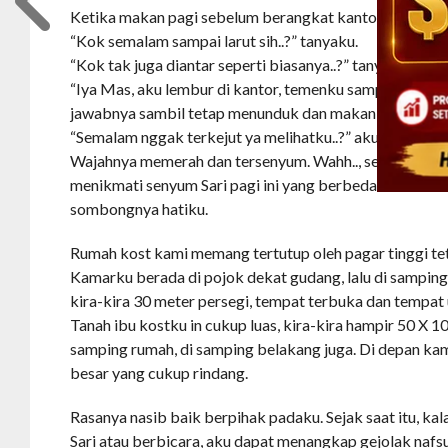
Ketika makan pagi sebelum berangkat kantor juga begi
“Kok semalam sampai larut sih..?” tanyaku.
“Kok tak juga diantar seperti biasanya..?” tanyaku lagi
“Iya Mas, aku lembur di kantor, temenku sampai pintu 
jawabnya sambil tetap menunduk dan makan pagi.
“Semalam nggak terkejut ya melihatku..?” aku mencoba 
Wajahnya memerah dan tersenyum. Wahh.., serasa jantu
menikmati senyum Sari pagi ini yang berbeda. Aku rasa
sombongnya hatiku.
Rumah kost kami memang tertutup oleh pagar tinggi tet
Kamarku berada di pojok dekat gudang, lalu di sampin
kira-kira 30 meter persegi, tempat terbuka dan tempat
Tanah ibu kostku in cukup luas, kira-kira hampir 50 X 
samping rumah, di samping belakang juga. Di depan k
besar yang cukup rindang.
Rasanya nasib baik berpihak padaku. Sejak saat itu, k
Sari atau berbicara, aku dapat menangkap gejolak nafs