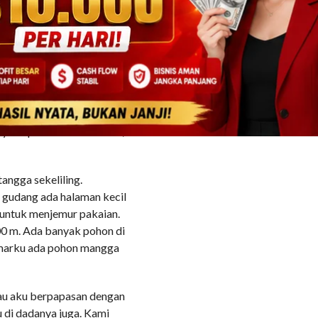
tu.
 sebelum dia menjawab.
gerbang saja semalam.”
menyelidiki.
ngku copot melihat dan
nya dapat tanda-tanda nih,
angga sekeliling.
g gudang ada halaman kecil
 untuk menjemur pakaian.
100 m. Ada banyak pohon di
amarku ada pohon mangga
alau aku berpapasan dengan
u di dadanya juga. Kami