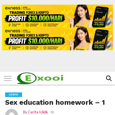
HOME
FILTER
BERITA
BIODATA
CERITA
CERPEN
EKSKLUSIF
FOTO
VIDEO
TIPS
MORE
CERITA
Sex education homework – 1
By
Cerita Iciklik