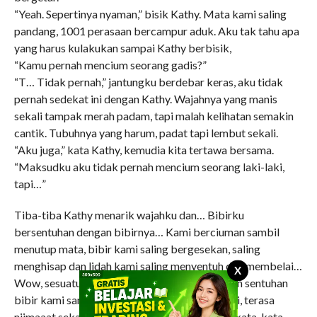
“Yeah. Sepertinya nyaman,” bisik Kathy. Mata kami saling
pandang, 1001 perasaan bercampur aduk. Aku tak tahu apa
yang harus kulakukan sampai Kathy berbisik,
“Kamu pernah mencium seorang gadis?”
“T… Tidak pernah,” jantungku berdebar keras, aku tidak
pernah sedekat ini dengan Kathy. Wajahnya yang manis
sekali tampak merah padam, tapi malah kelihatan semakin
cantik. Tubuhnya yang harum, padat tapi lembut sekali.
“Aku juga,” kata Kathy, kemudia kita tertawa bersama.
“Maksudku aku tidak pernah mencium seorang laki-laki,
tapi…”
Tiba-tiba Kathy menarik wajahku dan… Bibirku
bersentuhan dengan bibirnya… Kami berciuman sambil
menutup mata, bibir kami saling bergesekan, saling
menghisap dan lidah kami saling menyentuh dan membelai…
X
Wow, sesuatu yang sangat luar biasa!!! Getaran sentuhan
bibir kami sampai terasa kesekujur tubuh kami, terasa
niimaaat sekali, sulit kami gambarkan dengan kata-kata.