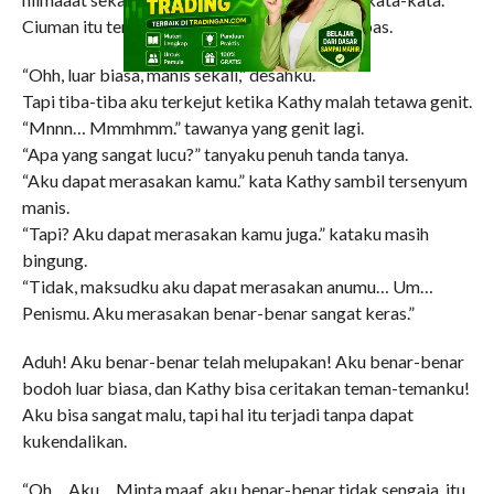
Ciuman itu terhenti karena kami kehabisan napas.
“Ohh, luar biasa, manis sekali,” desahku.
Tapi tiba-tiba aku terkejut ketika Kathy malah tetawa genit.
“Mnnn… Mmmhmm.” tawanya yang genit lagi.
“Apa yang sangat lucu?” tanyaku penuh tanda tanya.
“Aku dapat merasakan kamu.” kata Kathy sambil tersenyum
manis.
“Tapi? Aku dapat merasakan kamu juga.” kataku masih
bingung.
“Tidak, maksudku aku dapat merasakan anumu… Um…
Penismu. Aku merasakan benar-benar sangat keras.”
Aduh! Aku benar-benar telah melupakan! Aku benar-benar
bodoh luar biasa, dan Kathy bisa ceritakan teman-temanku!
Aku bisa sangat malu, tapi hal itu terjadi tanpa dapat
kukendalikan.
“Oh… Aku… Minta maaf, aku benar-benar tidak sengaja, itu