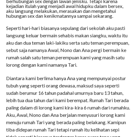
berhubungan sex dengan lawan jenisku. Tetapi karena
kejadian itulah yang menjadi awal hidupku dalam bersex,
aku langsung melakukan, merasakan dan mengetahui
hubungan sex dan kenikmatannya sampai sekarang.
Seperti hari-hari biasanya sepulang dari sekolah aku pasti
langsung keluar bermain sehabis makan siangku, waktu itu
aku dan dua teman laki-lakiku serta satu teman perempuan,
sebut saja namanya Awal, Nono dan Ana pergi bermain ke
rumah salah satu teman perempuan kami yang masih satu
lorong dengan kami namanya Tari.
Diantara kami berlima hanya Ana yang mempunyai postur
tubuh yang seperti orang dewasa, maksud saya seperti
sudah berumur 16 tahun padahal umurnya baru 13 tahun,
lebih tua dua tahun dari kami berempat. Rumah Tari berada
paling dalam di lorong kami kira-kira 6 rumah dari rumahku.
Aku, Awal, Nono dan Ana berjalan menyusuri lorong kami
menuju rumah Tari yang berada paling belakang. Kamipun
tiba didepan rumah Tari tetapi rumah itu kelihatan sepi
tidak seperti biasanya terdengar keras suara tape yang