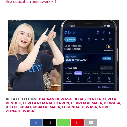
Sex education homework – 1
RELATED ITEMS:
BACAAN DEWASA
,
BEBAS
,
CERITA
,
CERITA
PENDEK
,
CERITA REMAJA
,
CERPEN
,
CERPEN REMAJA
,
DEWASA
,
ICKLIK
,
KISAH
,
KISAH REMAJA
,
LEGENDA DEWASA
,
NOVEL
,
ZONA DEWASA