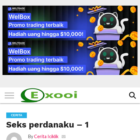
HOME
FILTER
BERITA
BIODATA
CERITA
CERPEN
EKSKLUSIF
FOTO
VIDEO
TIPS
MORE
CERITA
Seks perdanaku – 1
By
Cerita Iciklik