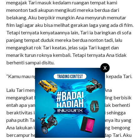
mengajak Tari masuk kedalam ruangan tempat kami
menonton tadi akupun mengikuti mereka berdua dari
belakang. Aku berpikir mungkin Ana menyuruh memutar
film lagi agar aku bisa melihat gerakan laga yang ada di film.
Tetapi ternyata kenyataannya lain, Tari ia baringkan di sofa
panjang tempat duduk mereka berdua nonton tadi, lalu
mengangkat rok Tari keatas, jelas saja Tari kaget dan
menarik turun roknya kembali. Tetapi ternyata Ana tidak
berhenti sampai disitu.
X
“Kamu mau nggak jadi bintang film?”, kata Ana kepada Tari.
Lalu Tari mengangguk pelan dan membiarkan Ana
mengangkat kembali roknya ke atas sambil saling berbisik
entah apa yang mereka perbincangkan. Ana tidak berhenti
beraktivitas iapun membuka celana dalam Tari sehingga
paha putih Tari kelihatan dengan jelas bukan hanya itu yang
Ana lakukan iapun datang ke arahku yang sedang bengong
bercampur heran melihat perlakuan Ana terhadap Tari. Aku