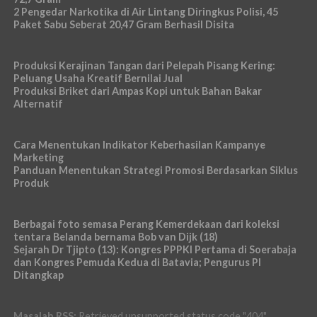
2 Pengedar Narkotika di Air Lintang Diringkus Polisi, 45
Paket Sabu Seberat 20,47 Gram Berhasil Disita
Produksi Kerajinan Tangan dari Pelepah Pisang Kering:
Peluang Usaha Kreatif Bernilai Jual
Produksi Briket dari Ampas Kopi untuk Bahan Bakar
Alternatif
Cara Menentukan Indikator Keberhasilan Kampanye
Marketing
Panduan Menentukan Strategi Promosi Berdasarkan Siklus
Produk
Berbagai foto semasa Perang Kemerdekaan dari koleksi
tentara Belanda bernama Bob van Dijk (18)
Sejarah Dr Tjipto (13): Kongres PPPKI Pertama di Soerabaja
dan Kongres Pemuda Kedua di Batavia; Pengurus PI
Ditangkap
Masalah RSS:
Retrieved unsupported status code "404"