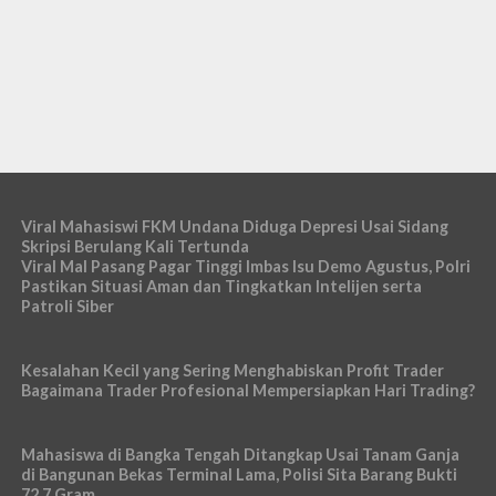
Viral Mahasiswi FKM Undana Diduga Depresi Usai Sidang
Skripsi Berulang Kali Tertunda
Viral Mal Pasang Pagar Tinggi Imbas Isu Demo Agustus, Polri
Pastikan Situasi Aman dan Tingkatkan Intelijen serta
Patroli Siber
Kesalahan Kecil yang Sering Menghabiskan Profit Trader
Bagaimana Trader Profesional Mempersiapkan Hari Trading?
Mahasiswa di Bangka Tengah Ditangkap Usai Tanam Ganja
di Bangunan Bekas Terminal Lama, Polisi Sita Barang Bukti
72,7 Gram