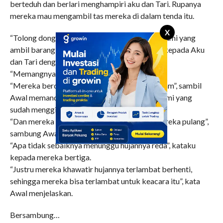
berteduh dan berlari menghampiri aku dan Tari. Rupanya
mereka mau mengambil tas mereka di dalam tenda itu.
X
“Tolong dong ambilkan tas kami, nanti kalau kami yang
ambil barang yang lain ikut basah”, kata Awal kepada Aku
dan Tari dengan nada menyuruh.
“Memangnya kalian mau kemana”, kataku.
“Mereka berdua ini punya acara sebentar malam”, sambil
Awal memandang kedua teman perempuan kami yang
sudah menggigil kedinginan.
“Dan mereka memintaku untuk mengantar mereka pulang”,
sambung Awal.
“Apa tidak sebaiknya menunggu hujannya reda”, kataku
kepada mereka bertiga.
“Justru mereka khawatir hujannya terlambat berhenti,
sehingga mereka bisa terlambat untuk keacara itu”, kata
Awal menjelaskan.
Bersambung…