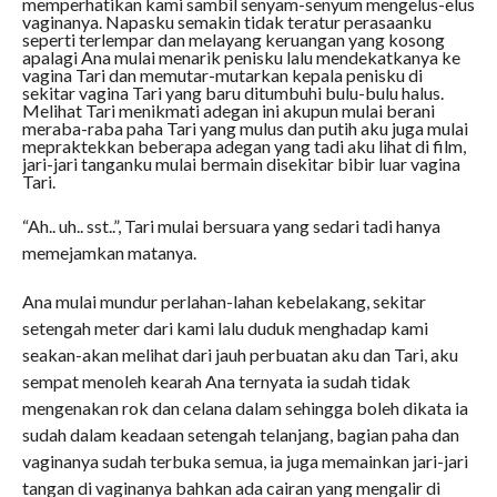
memperhatikan kami sambil senyam-senyum mengelus-elus
vaginanya. Napasku semakin tidak teratur perasaanku
seperti terlempar dan melayang keruangan yang kosong
apalagi Ana mulai menarik penisku lalu mendekatkanya ke
vagina Tari dan memutar-mutarkan kepala penisku di
sekitar vagina Tari yang baru ditumbuhi bulu-bulu halus.
Melihat Tari menikmati adegan ini akupun mulai berani
meraba-raba paha Tari yang mulus dan putih aku juga mulai
mepraktekkan beberapa adegan yang tadi aku lihat di film,
jari-jari tanganku mulai bermain disekitar bibir luar vagina
Tari.
“Ah.. uh.. sst..”, Tari mulai bersuara yang sedari tadi hanya
memejamkan matanya.
Ana mulai mundur perlahan-lahan kebelakang, sekitar
setengah meter dari kami lalu duduk menghadap kami
seakan-akan melihat dari jauh perbuatan aku dan Tari, aku
sempat menoleh kearah Ana ternyata ia sudah tidak
mengenakan rok dan celana dalam sehingga boleh dikata ia
sudah dalam keadaan setengah telanjang, bagian paha dan
vaginanya sudah terbuka semua, ia juga memainkan jari-jari
tangan di vaginanya bahkan ada cairan yang mengalir di