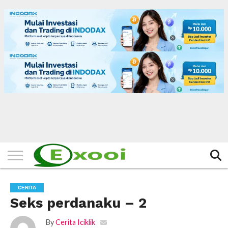
HOME
FILTER
BERITA
BIODATA
CERITA
CERPEN
EKSKLUSIF
FOTO
VIDEO
TIPS
MORE
CERITA
Seks perdanaku – 2
By
Cerita Iciklik