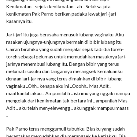
Kenikmatan .. sejuta kenikmatan .. ah .. Selaksa juta
kenikmatan Pak Parno berikan padaku lewat jari-jari
kasarnya itu.
Jari-jari itu juga berusaha menusuk lubang vaginaku. Aku
rasakan ujungnya-unjungnya bermain di bibir lubang itu.
Cairan birahiku yang sudah menjalar sejak tadi dia toreh-
toreh sebagai pelumas untuk memudahkan masuknya jari-
jarinya menembusi lubang itu. Dengan bibir yang terus
melumati susuku dan tangannya merangsek kemaluanku
dengan jari-jarinya yang terus dimainkan di bibir lubang
vaginaku ..Ohh.. kenapa aku ini ..Ooohh.. Mas Adit ..
maafkanlah akuu .. Ampunilahh .. istrimu yang nggak mampu
mengelak dari kenikmatan tak bertara ini .. ampunilah Mas
Adit .. aku telah menyelewengg .. aku nggak mampuu maass
..
Pak Parno terus menggumuli tubuhku. Blusku yang sudah
berantakan memudahkan dia merangsek ke ketiakku. Dia