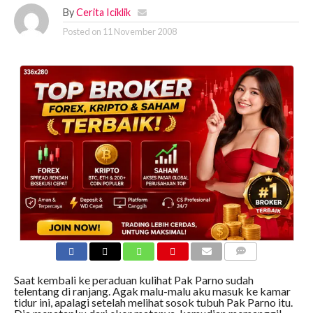
By
Cerita Iciklik
Posted on
11 November 2008
COMMENTS
Saat kembali ke peraduan kulihat Pak Parno sudah
telentang di ranjang. Agak malu-malu aku masuk ke kamar
tidur ini, apalagi setelah melihat sosok tubuh Pak Parno itu.