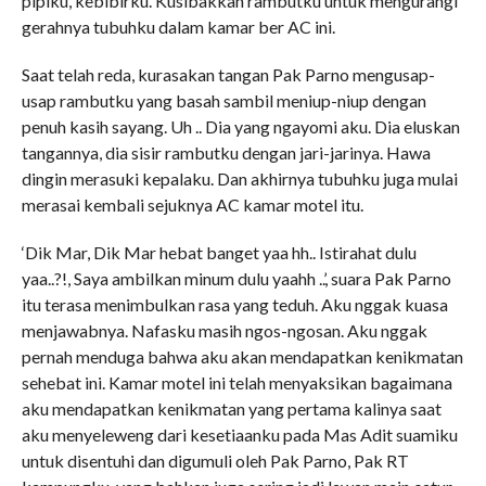
pipiku, kebibirku. Kusibakkan rambutku untuk mengurangi
gerahnya tubuhku dalam kamar ber AC ini.
Saat telah reda, kurasakan tangan Pak Parno mengusap-
usap rambutku yang basah sambil meniup-niup dengan
penuh kasih sayang. Uh .. Dia yang ngayomi aku. Dia eluskan
tangannya, dia sisir rambutku dengan jari-jarinya. Hawa
dingin merasuki kepalaku. Dan akhirnya tubuhku juga mulai
merasai kembali sejuknya AC kamar motel itu.
‘Dik Mar, Dik Mar hebat banget yaa hh.. Istirahat dulu
yaa..?!, Saya ambilkan minum dulu yaahh ..’, suara Pak Parno
itu terasa menimbulkan rasa yang teduh. Aku nggak kuasa
menjawabnya. Nafasku masih ngos-ngosan. Aku nggak
pernah menduga bahwa aku akan mendapatkan kenikmatan
sehebat ini. Kamar motel ini telah menyaksikan bagaimana
aku mendapatkan kenikmatan yang pertama kalinya saat
aku menyeleweng dari kesetiaanku pada Mas Adit suamiku
untuk disentuhi dan digumuli oleh Pak Parno, Pak RT