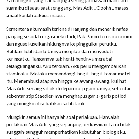
kampungku, yang bahkan juga sering jadi lawan main catur
suamiku di saat-saat senggang. Mas Adit .. Ooohh .. maass
..maafkanlah aakuu .. maass..
Sementara aku masih terlena di ranjang dan menarik nafas
panjang sesudah orgasmeku tadi, Pak Parno terus menciumi
dan ngusel-uselkan hidungnya ke pinggulku, perutku.
Bahkan lidah dan bibirnya menjilati dan menyedoti
keringatku. Tangannya tak henti-hentinya merabai
selangkanganku. Aku terdiam. Aku perlu mengembalikan
staminaku. Mataku memandangi langit-langit kamar motel
itu. Menembusi atapnya hingga ke awang-awang. Kulihat
Mas Adit sedang sibuk di depan meja gambarnya, sebentar-
sebentar stip Staedler-nya menghapus garis-garis potlod
yang mungkin disebabkan salah tarik.
Mungkin semua ini hanyalah soal perlakuan. Hanyalah
perlakuan Mas Adit yang sepanjang perkawinan kami tidak
sungguh-sungguh memperhatikan kebutuhan biologisku.