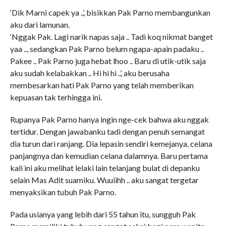
‘Dik Marni capek ya ..’, bisikkan Pak Parno membangunkan
aku dari lamunan.
‘Nggak Pak. Lagi narik napas saja .. Tadi koq nikmat banget
yaa .., sedangkan Pak Parno belum ngapa-apain padaku ..
Pakee .. Pak Parno juga hebat lhoo .. Baru di utik-utik saja
aku sudah kelabakkan .. Hi hi hi ..’, aku berusaha
membesarkan hati Pak Parno yang telah memberikan
kepuasan tak terhingga ini.
Rupanya Pak Parno hanya ingin nge-cek bahwa aku nggak
tertidur. Dengan jawabanku tadi dengan penuh semangat
dia turun dari ranjang. Dia lepasin sendiri kemejanya, celana
panjangnya dan kemudian celana dalamnya. Baru pertama
kali ini aku melihat lelaki lain telanjang bulat di depanku
selain Mas Adit suamiku. Wuuiihh .. aku sangat tergetar
menyaksikan tubuh Pak Parno.
Pada usianya yang lebih dari 55 tahun itu, sungguh Pak