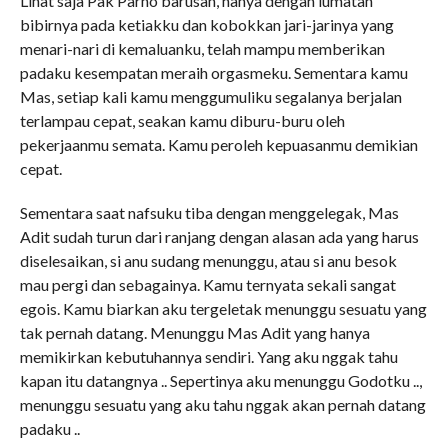
Lihat saja Pak Parno barusan, hanya dengan lumatan
bibirnya pada ketiakku dan kobokkan jari-jarinya yang
menari-nari di kemaluanku, telah mampu memberikan
padaku kesempatan meraih orgasmeku. Sementara kamu
Mas, setiap kali kamu menggumuliku segalanya berjalan
terlampau cepat, seakan kamu diburu-buru oleh
pekerjaanmu semata. Kamu peroleh kepuasanmu demikian
cepat.
Sementara saat nafsuku tiba dengan menggelegak, Mas
Adit sudah turun dari ranjang dengan alasan ada yang harus
diselesaikan, si anu sudang menunggu, atau si anu besok
mau pergi dan sebagainya. Kamu ternyata sekali sangat
egois. Kamu biarkan aku tergeletak menunggu sesuatu yang
tak pernah datang. Menunggu Mas Adit yang hanya
memikirkan kebutuhannya sendiri. Yang aku nggak tahu
kapan itu datangnya .. Sepertinya aku menunggu Godotku ..,
menunggu sesuatu yang aku tahu nggak akan pernah datang
padaku ..