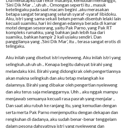
Dia menatapku dari ekor matanya, kemudian memanggil,
‘Sini Dik Mar .. ‘, uh uh .. Omongan seperti itu .. masuk
ketelingaku pada saat macam begini ..aku merasakan
betapa sangat terangsang seluruh syaraf-syaraf libidoku.
Aku, istri yang sama sekali belum pernah disentuh lelaki lain
kecuali suamiku, hari ini dengan edannya berada di kamar
motel dengan seseorang, yaitu Pak Parno, yang Pak RT
kompleks rumahku, yang bahkan jauh lebih tua dari
suamiku, bahkan hampir 2 kali usiaku sendiri. Dan
panggilanya yang ..’Sini Dik Mar’, itu .. terasa sangat erotis di
telingaku.
Aku inilah yang disebut istri nyeleweng. Aku inilah istri yang
selingkuh..uh uh uh .. Kenapa begitu dahsyat birahi yang
melandaku kini. Birahi yang didongkrak oleh pengertiannya
akan makna selingkuh dan aku tetap melangkah ke
dalamnya. Birahi yang dibakar oleh pengertian nyeleweng
dan aku terus saja melanggarnya. Uhh .. aku nggak mampu
menjawab semuanya kecuali rasa pasrah yang menjalar ..
Dan saat aku rubuh ke ranjang itu, yang kemudian dengan
serta merta Pak Parno menjemputku dengan dekapan dan
rengkuhan di dadanya, aku sudah benar-benar tenggelam
dalam pesona dahsyatnya istri yang nyeleweng dan