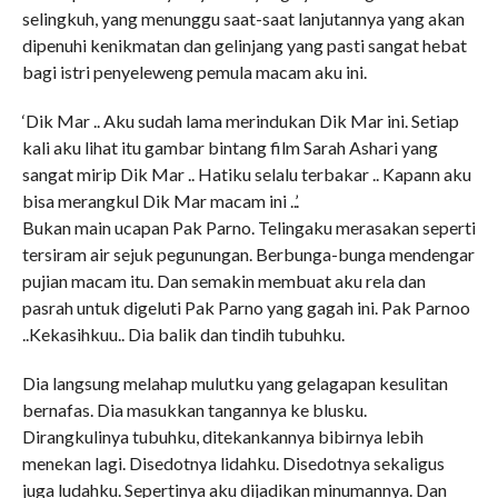
selingkuh, yang menunggu saat-saat lanjutannya yang akan
dipenuhi kenikmatan dan gelinjang yang pasti sangat hebat
bagi istri penyeleweng pemula macam aku ini.
‘Dik Mar .. Aku sudah lama merindukan Dik Mar ini. Setiap
kali aku lihat itu gambar bintang film Sarah Ashari yang
sangat mirip Dik Mar .. Hatiku selalu terbakar .. Kapann aku
bisa merangkul Dik Mar macam ini ..’.
Bukan main ucapan Pak Parno. Telingaku merasakan seperti
tersiram air sejuk pegunungan. Berbunga-bunga mendengar
pujian macam itu. Dan semakin membuat aku rela dan
pasrah untuk digeluti Pak Parno yang gagah ini. Pak Parnoo
..Kekasihkuu.. Dia balik dan tindih tubuhku.
Dia langsung melahap mulutku yang gelagapan kesulitan
bernafas. Dia masukkan tangannya ke blusku.
Dirangkulinya tubuhku, ditekankannya bibirnya lebih
menekan lagi. Disedotnya lidahku. Disedotnya sekaligus
juga ludahku. Sepertinya aku dijadikan minumannya. Dan