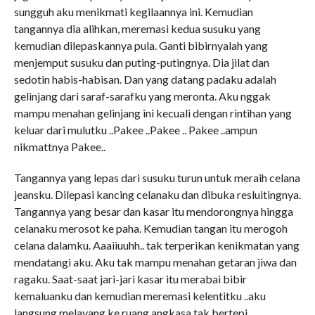
sungguh aku menikmati kegilaannya ini. Kemudian
tangannya dia alihkan, meremasi kedua susuku yang
kemudian dilepaskannya pula. Ganti bibirnyalah yang
menjemput susuku dan puting-putingnya. Dia jilat dan
sedotin habis-habisan. Dan yang datang padaku adalah
gelinjang dari saraf-sarafku yang meronta. Aku nggak
mampu menahan gelinjang ini kecuali dengan rintihan yang
keluar dari mulutku ..Pakee ..Pakee .. Pakee ..ampun
nikmattnya Pakee..
Tangannya yang lepas dari susuku turun untuk meraih celana
jeansku. Dilepasi kancing celanaku dan dibuka resluitingnya.
Tangannya yang besar dan kasar itu mendorongnya hingga
celanaku merosot ke paha. Kemudian tangan itu merogoh
celana dalamku. Aaaiiuuhh.. tak terperikan kenikmatan yang
mendatangi aku. Aku tak mampu menahan getaran jiwa dan
ragaku. Saat-saat jari-jari kasar itu merabai bibir
kemaluanku dan kemudian meremasi kelentitku ..aku
langsung melayang ke ruang angkasa tak bertepi.