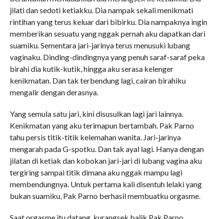
jilati dan sedoti ketiakku. Dia nampak sekali menikmati
rintihan yang terus keluar dari bibirku. Dia nampaknya ingin
memberikan sesuatu yang nggak pernah aku dapatkan dari
suamiku. Sementara jari-jarinya terus menusuki lubang
vaginaku. Dinding-dindingnya yang penuh saraf-saraf peka
birahi dia kutik-kutik, hingga aku serasa kelenger
kenikmatan. Dan tak terbendung lagi, cairan birahiku
mengalir dengan derasnya.
Yang semula satu jari, kini disusulkan lagi jari lainnya.
Kenikmatan yang aku terimapun bertambah. Pak Parno
tahu persis titik-titik kelemahan wanita. Jari-jarinya
mengarah pada G-spotku. Dan tak ayal lagi. Hanya dengan
jilatan di ketiak dan kobokan jari-jari di lubang vagina aku
tergiring sampai titik dimana aku nggak mampu lagi
membendungnya. Untuk pertama kali disentuh lelaki yang
bukan suamiku, Pak Parno berhasil membuatku orgasme.
Saat orgasme itu datang, kurangsek balik Pak Parno.