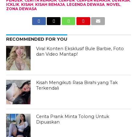
PENDEK
,
CERITA REMAJA
,
CERPEN
,
CERPEN REMAJA
,
DEWASA
,
ICKLIK
,
KISAH
,
KISAH REMAJA
,
LEGENDA DEWASA
,
NOVEL
,
ZONA DEWASA
RECOMMENDED FOR YOU
Viral Konten Eksklusif Bule Barbie, Foto
dan Video Mantap!
Kisah Mengikuti Rasa Birahi yang Tak
Terkendali
Cerita Prank Minta Tolong Untuk
Dipuaskan