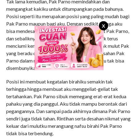
Tak lama kemudian, Pak Parno memindahkan dan
mengangkat kakiku untuk ditumpangkan pada bahunya.
Posisi seperti itu merupakan posisi yang paling mudah bagi
Pak Parno maupun bagi aku. Dengan sedikit tenaga aku
X
bisa mendesak-desakkan kemaluanku ke mulut Pak Parno,
dan sebaliknya Pak Parno tidak kelelahan untuk terus
menciumi kemaluanku. Terdengar suara kecipak mulut Pak
yang beradu dengan bibir kemaluanku. Dan desahan Pak
Parno dalam merasakan nikmatnya kemaluanku tak bisa
disembunyikan.
Posisi ini membuat kegatalan birahiku semakin tak
terhingga hingga membuat aku menggeliat-geliat tak
tertahankan. Pak Parno sibuk memegang erat-erat kedua
pahaku yang dia panggul. Aku tidak mampu berontak dari
pegangannya. Dan sampai pada akhirnya dimana Pak Parno
sendiri juga tidak tahan. Rintihan serta desahan nikmat yang
keluar dari mulutku merangsang nafsu birahi Pak Parno
tidak bisa terbendung.