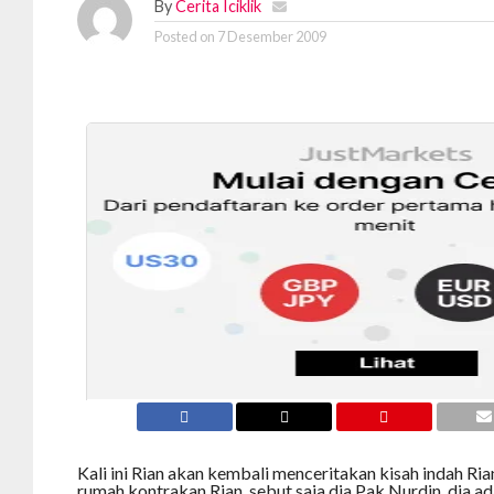
By
Cerita Iciklik
Posted on
7 Desember 2009
Kali ini Rian akan kembali menceritakan kisah indah Ri
rumah kontrakan Rian, sebut saja dia Pak Nurdin, dia 