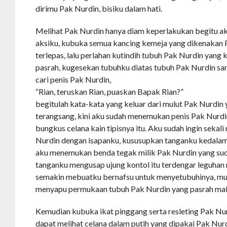
dirimu Pak Nurdin, bisiku dalam hati.
Melihat Pak Nurdin hanya diam keperlakukan begitu ak
aksiku, kubuka semua kancing kemeja yang dikenakan 
terlepas, lalu perlahan kutindih tubuh Pak Nurdin yang 
pasrah, kugesekan tubuhku diatas tubuh Pak Nurdin sa
cari penis Pak Nurdin,
“Rian, teruskan Rian, puaskan Bapak Rian?”
begitulah kata-kata yang keluar dari mulut Pak Nurdin
terangsang, kini aku sudah menemukan penis Pak Nurd
bungkus celana kain tipisnya itu. Aku sudah ingin seka
Nurdin dengan isapanku, kususupkan tanganku kedalam
aku menemukan benda tegak milik Pak Nurdin yang sud
tanganku mengusap ujung kontol itu terdengar leguhan
semakin mebuatku bernafsu untuk menyetubuhinya, mul
menyapu permukaan tubuh Pak Nurdin yang pasrah mal
Kemudian kubuka ikat pinggang serta resleting Pak Nur
dapat melihat celana dalam putih yang dipakai Pak Nur