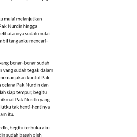
u mulai melanjutkan
Pak Nurdin hingga
kelihatannya sudah mulai
mbil tanganku mencari-
 yang benar-benar sudah
in yang sudah tegak dalam
li memanjakan kontol Pak
 celana Pak Nurdin dan
ah siap tempur, begitu
 nikmat Pak Nurdin yang
utku tak henti-hentinya
am itu.
din, begitu terbuka aku
din sudah basah oleh