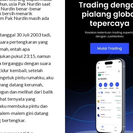
hun, usia Pak Nurdin saat
ak Nurdin benar-benar
h bersih menarik
lum Pak Nurdin masih ada
anggal 30 Juli 2003 tadi,
suara pertengkaran yang
umah, entah apa
jukan pukul 23:15, namun
a terganggu dengan suara
idur kembali, setelah
ngetuk pintu rumahku, aku
 yang datang kerumah,
ngun dan melihat dari balik
ihat ternyata yang
 aku membuka pintu dan
alem-malem gini datang
g bertengkar.