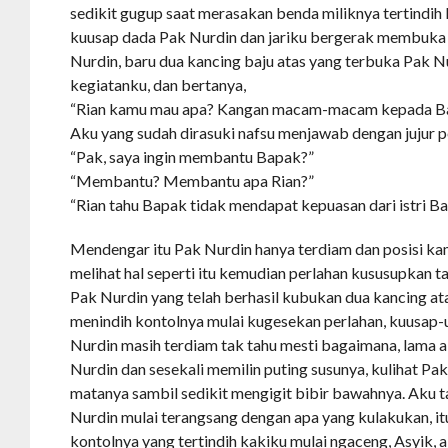
sedikit gugup saat merasakan benda miliknya tertindih k
kuusap dada Pak Nurdin dan jariku bergerak membuka
Nurdin, baru dua kancing baju atas yang terbuka Pak 
kegiatanku, dan bertanya,
“Rian kamu mau apa? Kangan macam-macam kepada B
Aku yang sudah dirasuki nafsu menjawab dengan jujur 
“Pak, saya ingin membantu Bapak?”
“Membantu? Membantu apa Rian?”
“Rian tahu Bapak tidak mendapat kepuasan dari istri 
Mendengar itu Pak Nurdin hanya terdiam dan posisi kam
melihat hal seperti itu kemudian perlahan kususupkan
Pak Nurdin yang telah berhasil kubukan dua kancing at
menindih kontolnya mulai kugesekan perlahan, kuusap
Nurdin masih terdiam tak tahu mesti bagaimana, lama
Nurdin dan sesekali memilin puting susunya, kulihat 
matanya sambil sedikit mengigit bibir bawahnya. Aku ta
Nurdin mulai terangsang dengan apa yang kulakukan, it
kontolnya yang tertindih kakiku mulai ngaceng, Asyik, 