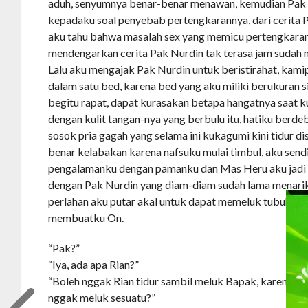
aduh, senyumnya benar-benar menawan, kemudian Pak 
kepadaku soal penyebab pertengkarannya, dari cerita 
aku tahu bahwa masalah sex yang memicu pertengkaran
mendengarkan cerita Pak Nurdin tak terasa jam sudah 
Lalu aku mengajak Pak Nurdin untuk beristirahat, kami
dalam satu bed, karena bed yang aku miliki berukuran 
begitu rapat, dapat kurasakan betapa hangatnya saat k
dengan kulit tangan-nya yang berbulu itu, hatiku berde
sosok pria gagah yang selama ini kukagumi kini tidur d
benar kelabakan karena nafsuku mulai timbul, aku sendi
pengalamanku dengan pamanku dan Mas Heru aku jadi 
dengan Pak Nurdin yang diam-diam sudah lama menarik 
perlahan aku putar akal untuk dapat memeluk tubuh Pa
membuatku On.
“Pak?”
“Iya, ada apa Rian?”
“Boleh nggak Rian tidur sambil meluk Bapak, karena Ria
nggak meluk sesuatu?”