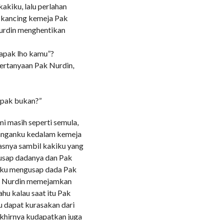
akiku, lalu perlahan
 kancing kemeja Pak
Nurdin menghentikan
apak lho kamu”?
pertanyaan Pak Nurdin,
Bapak bukan?”
i masih seperti semula,
 tanganku kedalam kemeja
asnya sambil kakiku yang
-usap dadanya dan Pak
 aku mengusap dada Pak
Pak Nurdin memejamkan
hu kalau saat itu Pak
u dapat kurasakan dari
akhirnya kudapatkan juga