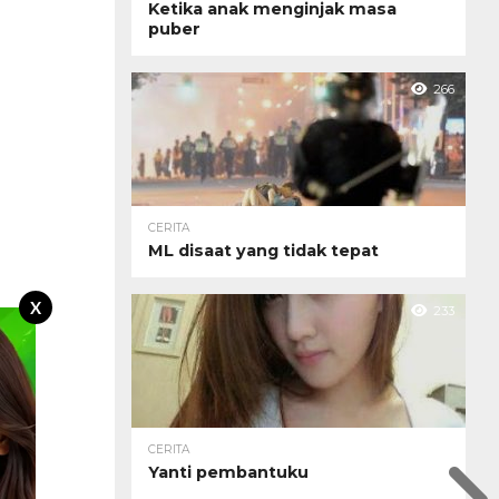
Ketika anak menginjak masa
puber
266
CERITA
ML disaat yang tidak tepat
X
233
CERITA
Yanti pembantuku