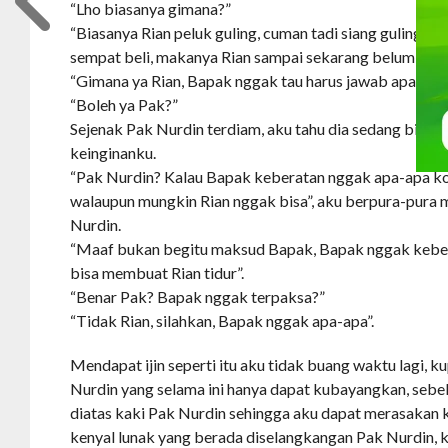
“Lho biasanya gimana?”
“Biasanya Rian peluk guling, cuman tadi siang guling R
sempat beli, makanya Rian sampai sekarang belum bisa 
“Gimana ya Rian, Bapak nggak tau harus jawab apa”.
“Boleh ya Pak?”
Sejenak Pak Nurdin terdiam, aku tahu dia sedang bing
keinginanku.
“Pak Nurdin? Kalau Bapak keberatan nggak apa-apa koq
walaupun mungkin Rian nggak bisa”, aku berpura-pura
Nurdin.
“Maaf bukan begitu maksud Bapak, Bapak nggak kebe
bisa membuat Rian tidur”.
“Benar Pak? Bapak nggak terpaksa?”
“Tidak Rian, silahkan, Bapak nggak apa-apa”.
Mendapat ijin seperti itu aku tidak buang waktu lagi, 
Nurdin yang selama ini hanya dapat kubayangkan, sebe
diatas kaki Pak Nurdin sehingga aku dapat merasakan
kenyal lunak yang berada diselangkangan Pak Nurdin, 