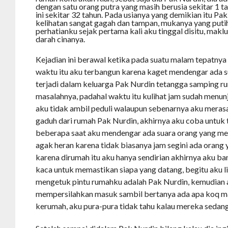
dengan satu orang putra yang masih berusia sekitar 1 ta
ini sekitar 32 tahun. Pada usianya yang demikian itu P
kelihatan sangat gagah dan tampan, mukanya yang puti
perhatianku sejak pertama kali aku tinggal disitu, mak
darah cinanya.
Kejadian ini berawal ketika pada suatu malam tepatnya t
waktu itu aku terbangun karena kaget mendengar ada 
terjadi dalam keluarga Pak Nurdin tetangga samping r
masalahnya, padahal waktu itu kulihat jam sudah menun
aku tidak ambil peduli walaupun sebenarnya aku meras
gaduh dari rumah Pak Nurdin, akhirnya aku coba untuk t
beberapa saat aku mendengar ada suara orang yang me
agak heran karena tidak biasanya jam segini ada orang
karena dirumah itu aku hanya sendirian akhirnya aku ba
kaca untuk memastikan siapa yang datang, begitu aku l
mengetuk pintu rumahku adalah Pak Nurdin, kemudian
mempersilahkan masuk sambil bertanya ada apa koq m
kerumah, aku pura-pura tidak tahu kalau mereka sedan