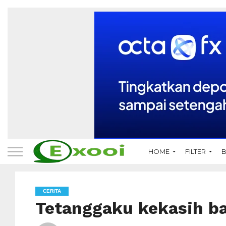
HOME
FILTER
B
CERITA
Tetanggaku kekasih b