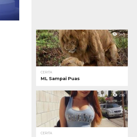
345
CERITA
ML Sampai Puas
296
CERITA