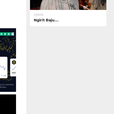
CERITA
Ngirit Baju….