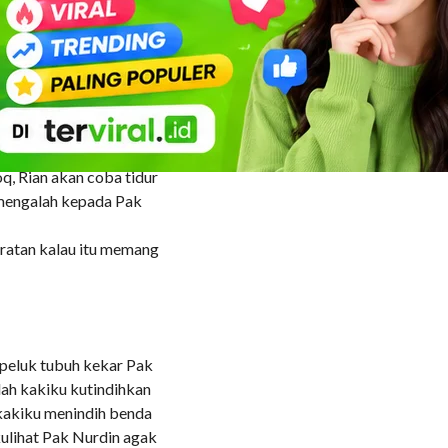
ian robek dan Rian belum
tidur”.
ung untuk menjawab
, Rian akan coba tidur
 mengalah kepada Pak
ratan kalau itu memang
kupeluk tubuh kekar Pak
lah kakiku kutindihkan
 kakiku menindih benda
kulihat Pak Nurdin agak