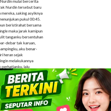
Nurdin mulai bercerita
Pak Nurdin tersebut baru
 mereka, saking asyiknya
menunjukan pukul 00:45.
pun beristirahat bersama
single maka jarak kamipun
ulit tanganku bersentuhan
bar-debar tak karuan,
isampingku, aku benar-
ri heran sejak
ingin melakukannya
perhatianku, lalu
k Nurdin yang telah
n nggak biasa kalau tidur