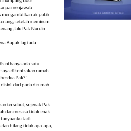
in numpang tidur
, tanpa menjawab
k mengambilkan air putih
tenang, setelah meminum
tenang, lalu Pak Nurdin
ena Bapak lagi ada
disini hanya ada satu
a saya dikontrakan rumah
k berdua Pak?”
disini, dari pada dirumah
an tersebut, sejenak Pak
kah dan merasa tidak enak
rtanyaanku tadi
dan bilang tidak apa-apa,