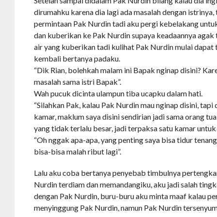
Setelah sampai didalam Pak Nurdin bilang kalau dia ing
dirumahku karena dia lagi ada masalah dengan istrinya
permintaan Pak Nurdin tadi aku pergi kebelakang untu
dan kuberikan ke Pak Nurdin supaya keadaannya agak 
air yang kuberikan tadi kulihat Pak Nurdin mulai dapat 
kembali bertanya padaku.
“Dik Rian, bolehkah malam ini Bapak nginap disini? Kar
masalah sama istri Bapak”.
Wah pucuk dicinta ulampun tiba ucapku dalam hati.
“Silahkan Pak, kalau Pak Nurdin mau nginap disini, tapi 
kamar, maklum saya disini sendirian jadi sama orang tu
yang tidak terlalu besar, jadi terpaksa satu kamar untu
“Oh nggak apa-apa, yang penting saya bisa tidur tenang 
bisa-bisa malah ribut lagi”.
Lalu aku coba bertanya penyebab timbulnya pertengkar
Nurdin terdiam dan memandangiku, aku jadi salah ting
dengan Pak Nurdin, buru-buru aku minta maaf kalau pe
menyinggung Pak Nurdin, namun Pak Nurdin tersenyum 