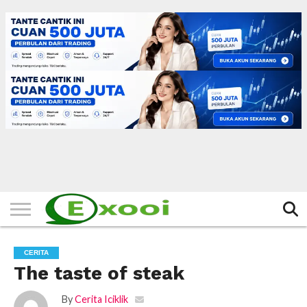
HOME
FILTER
BERITA
BIODATA
CERITA
CERPEN
EKSKLUSIF
FOTO
VIDEO
TIPS
MORE
CERITA
The taste of steak
By
Cerita Iciklik