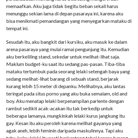
memaafkan. Aku juga tidak begitu beban sekali harus
menunggu sekian lama di depan pasaraya ini, karena aku
bisa menikmati pemandangan yang menyegarkan mataku di
tempat ini.
Sesudah itu, aku bangkit dari kursiku, aku masuk ke dalam
arena pasaraya yang mulai ramai pengunjung itu. Kemudian
aku berkeliling stand, sekedar untuk melihat-lihat saja.
Maklum budget-ku saat itu sedang pas-pasan. Tiba-tiba
mataku tertumbuk pada seorang lelaki setengah baya yang
sedang melihat-lihat barang di sebuah stand, berjarak
kurang lebih 15 meter di depanku. Melihatnya, aku lantas
teringat pada situs porno yang aku buka semalam, old and
boy. Aku menatap lelaki berpenampilan parlente dengan
rambut sedikit acak-acakan itu tak berkedip untuk
beberapa lamanya, mungkinkah lelaki kurus jangkung itu
gay. Kesan itu aku peroleh karena melihat gayanya yang
agak aneh, lebih feminin daripada maskulinnya. Tapi aku
tahu, kalau lelaki itu pasti berkantong tebal karena barang