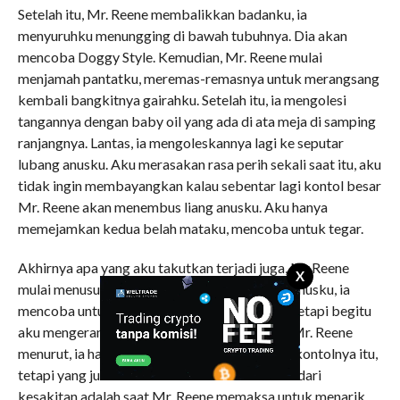
Setelah itu, Mr. Reene membalikkan badanku, ia
menyuruhku menungging di bawah tubuhnya. Dia akan
mencoba Doggy Style. Kemudian, Mr. Reene mulai
menjamah pantatku, meremas-remasnya untuk merangsang
kembali bangkitnya gairahku. Setelah itu, ia mengolesi
tangannya dengan baby oil yang ada di ata meja di samping
ranjangnya. Lantas, ia mengoleskannya lagi ke seputar
lubang anusku. Aku merasakan rasa perih sekali saat itu, aku
tidak ingin membayangkan kalau sebentar lagi kontol besar
Mr. Reene akan menembus liang anusku. Aku hanya
memejamkan kedua belah mataku, mencoba untuk tegar.
Akhirnya apa yang aku takutkan terjadi juga, Mr.Reene
X
mulai menusukkan rudalnya ke dalam lubang anusku, ia
mencoba untuk menenggalamkan semuanya, tetapi begitu
aku mengerang kesakitan dan mencegahnya, Mr. Reene
menurut, ia hanya memasukkan sebagian dari kontolnya itu,
tetapi yang justru membuatku tidak terhindar dari
kesakitan adalah saat Mr. Reene memaksa untuk menarik