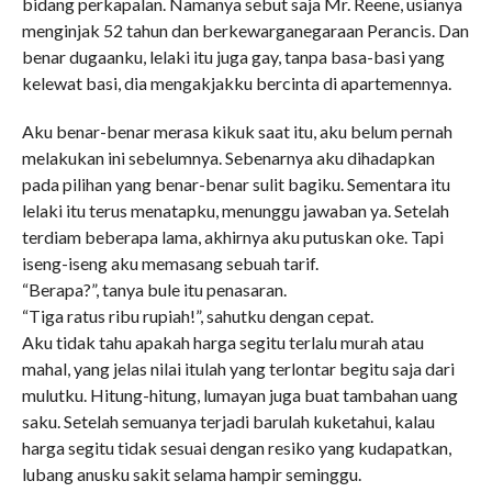
bidang perkapalan. Namanya sebut saja Mr. Reene, usianya
menginjak 52 tahun dan berkewarganegaraan Perancis. Dan
benar dugaanku, lelaki itu juga gay, tanpa basa-basi yang
kelewat basi, dia mengakjakku bercinta di apartemennya.
Aku benar-benar merasa kikuk saat itu, aku belum pernah
melakukan ini sebelumnya. Sebenarnya aku dihadapkan
pada pilihan yang benar-benar sulit bagiku. Sementara itu
lelaki itu terus menatapku, menunggu jawaban ya. Setelah
terdiam beberapa lama, akhirnya aku putuskan oke. Tapi
iseng-iseng aku memasang sebuah tarif.
“Berapa?”, tanya bule itu penasaran.
“Tiga ratus ribu rupiah!”, sahutku dengan cepat.
Aku tidak tahu apakah harga segitu terlalu murah atau
mahal, yang jelas nilai itulah yang terlontar begitu saja dari
mulutku. Hitung-hitung, lumayan juga buat tambahan uang
saku. Setelah semuanya terjadi barulah kuketahui, kalau
harga segitu tidak sesuai dengan resiko yang kudapatkan,
lubang anusku sakit selama hampir seminggu.