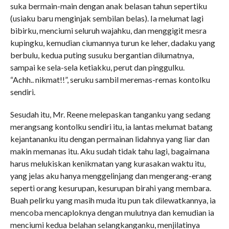
suka bermain-main dengan anak belasan tahun sepertiku
(usiaku baru menginjak sembilan belas). Ia melumat lagi
bibirku, menciumi seluruh wajahku, dan menggigit mesra
kupingku, kemudian ciumannya turun ke leher, dadaku yang
berbulu, kedua puting susuku bergantian dilumatnya,
sampai ke sela-sela ketiakku, perut dan pinggulku.
“Achh.. nikmat!!”, seruku sambil meremas-remas kontolku
sendiri.
Sesudah itu, Mr. Reene melepaskan tanganku yang sedang
merangsang kontolku sendiri itu, ia lantas melumat batang
kejantananku itu dengan permainan lidahnya yang liar dan
makin memanas itu. Aku sudah tidak tahu lagi, bagaimana
harus melukiskan kenikmatan yang kurasakan waktu itu,
yang jelas aku hanya menggelinjang dan mengerang-erang
seperti orang kesurupan, kesurupan birahi yang membara.
Buah pelirku yang masih muda itu pun tak dilewatkannya, ia
mencoba mencaploknya dengan mulutnya dan kemudian ia
menciumi kedua belahan selangkanganku, menjilatinya