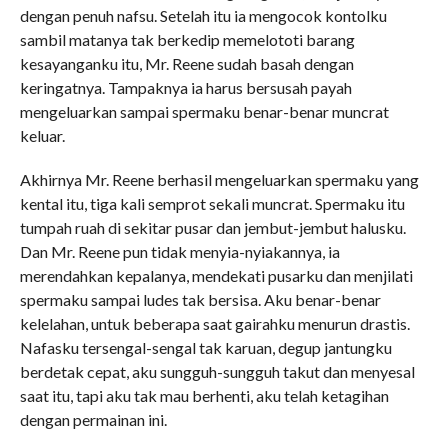
dengan penuh nafsu. Setelah itu ia mengocok kontolku
sambil matanya tak berkedip memelototi barang
kesayanganku itu, Mr. Reene sudah basah dengan
keringatnya. Tampaknya ia harus bersusah payah
mengeluarkan sampai spermaku benar-benar muncrat
keluar.
Akhirnya Mr. Reene berhasil mengeluarkan spermaku yang
kental itu, tiga kali semprot sekali muncrat. Spermaku itu
tumpah ruah di sekitar pusar dan jembut-jembut halusku.
Dan Mr. Reene pun tidak menyia-nyiakannya, ia
merendahkan kepalanya, mendekati pusarku dan menjilati
spermaku sampai ludes tak bersisa. Aku benar-benar
kelelahan, untuk beberapa saat gairahku menurun drastis.
Nafasku tersengal-sengal tak karuan, degup jantungku
berdetak cepat, aku sungguh-sungguh takut dan menyesal
saat itu, tapi aku tak mau berhenti, aku telah ketagihan
dengan permainan ini.