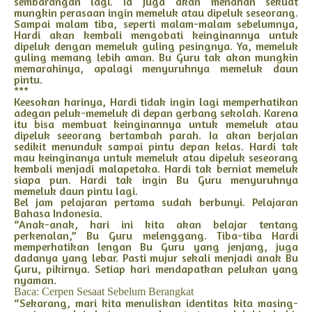
sembarangan lagi. Ia juga akan menahan sekuat
mungkin perasaan ingin memeluk atau dipeluk seseorang.
Sampai malam tiba, seperti malam-malam sebelumnya,
Hardi akan kembali mengobati keinginannya untuk
dipeluk dengan memeluk guling pesingnya. Ya, memeluk
guling memang lebih aman. Bu Guru tak akan mungkin
memarahinya, apalagi menyuruhnya memeluk daun
pintu.
***
Keesokan harinya, Hardi tidak ingin lagi memperhatikan
adegan peluk-memeluk di depan gerbang sekolah. Karena
itu bisa membuat keinginannya untuk memeluk atau
dipeluk seeorang bertambah parah. Ia akan berjalan
sedikit menunduk sampai pintu depan kelas. Hardi tak
mau keinginanya untuk memeluk atau dipeluk seseorang
kembali menjadi malapetaka. Hardi tak berniat memeluk
siapa pun. Hardi tak ingin Bu Guru menyuruhnya
memeluk daun pintu lagi.
Bel jam pelajaran pertama sudah berbunyi. Pelajaran
Bahasa Indonesia.
“Anak-anak, hari ini kita akan belajar tentang
perkenalan,” Bu Guru melenggang. Tiba-tiba Hardi
memperhatikan lengan Bu Guru yang jenjang, juga
dadanya yang lebar. Pasti mujur sekali menjadi anak Bu
Guru, pikirnya. Setiap hari mendapatkan pelukan yang
nyaman.
Baca: Cerpen Sesaat Sebelum Berangkat
“Sekarang, mari kita menuliskan identitas kita masing-