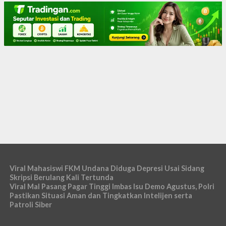
Viral Mahasiswi FKM Undana Diduga Depresi Usai Sidang
Skripsi Berulang Kali Tertunda
Viral Mal Pasang Pagar Tinggi Imbas Isu Demo Agustus, Polri
Pastikan Situasi Aman dan Tingkatkan Intelijen serta
Patroli Siber