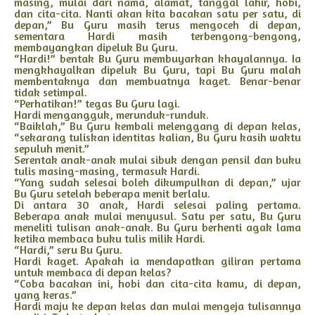
masing, mulai dari nama, alamat, tanggal lahir, hobi,
dan cita-cita. Nanti akan kita bacakan satu per satu, di
depan,” Bu Guru masih terus mengoceh di depan,
sementara Hardi masih terbengong-bengong,
membayangkan dipeluk Bu Guru.
“Hardi!” bentak Bu Guru membuyarkan khayalannya. Ia
mengkhayalkan dipeluk Bu Guru, tapi Bu Guru malah
membentaknya dan membuatnya kaget. Benar-benar
tidak setimpal.
“Perhatikan!” tegas Bu Guru lagi.
Hardi mengangguk, merunduk-runduk.
“Baiklah,” Bu Guru kembali melenggang di depan kelas,
“sekarang tuliskan identitas kalian, Bu Guru kasih waktu
sepuluh menit.”
Serentak anak-anak mulai sibuk dengan pensil dan buku
tulis masing-masing, termasuk Hardi.
“Yang sudah selesai boleh dikumpulkan di depan,” ujar
Bu Guru setelah beberapa menit berlalu.
Di antara 30 anak, Hardi selesai paling pertama.
Beberapa anak mulai menyusul. Satu per satu, Bu Guru
meneliti tulisan anak-anak. Bu Guru berhenti agak lama
ketika membaca buku tulis milik Hardi.
“Hardi,” seru Bu Guru.
Hardi kaget. Apakah ia mendapatkan giliran pertama
untuk membaca di depan kelas?
“Coba bacakan ini, hobi dan cita-cita kamu, di depan,
yang keras.”
Hardi maju ke depan kelas dan mulai mengeja tulisannya