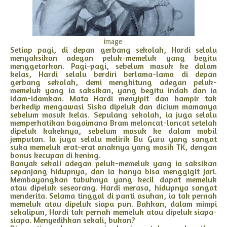
image
Setiap pagi, di depan gerbang sekolah, Hardi selalu
menyaksikan adegan peluk-memeluk yang begitu
menggetarkan. Pagi-pagi, sebelum masuk ke dalam
kelas, Hardi selalu berdiri berlama-lama di depan
gerbang sekolah, demi menghitung adegan peluk-
memeluk yang ia saksikan, yang begitu indah dan ia
idam-idamkan. Mata Hardi menyipit dan hampir tak
berkedip mengawasi Siska dipeluk dan dicium mamanya
sebelum masuk kelas. Sepulang sekolah, ia juga selalu
memperhatikan bagaimana Bram meloncat-loncat setelah
dipeluk kakeknya, sebelum masuk ke dalam mobil
jemputan. Ia juga selalu melirik Bu Guru yang sangat
suka memeluk erat-erat anaknya yang masih TK, dengan
bonus kecupan di kening.
Banyak sekali adegan peluk-memeluk yang ia saksikan
sepanjang hidupnya, dan ia hanya bisa menggigit jari.
Membayangkan tubuhnya yang kecil dapat memeluk
atau dipeluk seseorang. Hardi merasa, hidupnya sangat
menderita. Selama tinggal di panti asuhan, ia tak pernah
memeluk atau dipeluk siapa pun. Bahkan, dalam mimpi
sekalipun, Hardi tak pernah memeluk atau dipeluk siapa-
siapa. Menyedihkan sekali, bukan?