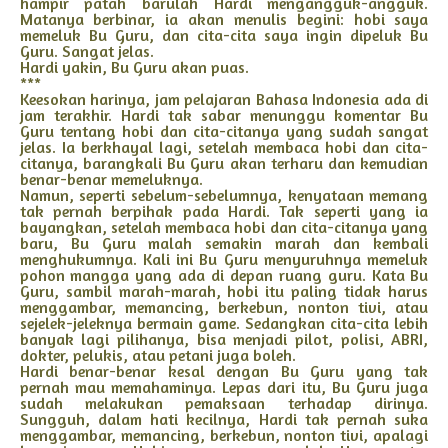
hampir patah barulah Hardi mengangguk-angguk.
Matanya berbinar, ia akan menulis begini: hobi saya
memeluk Bu Guru, dan cita-cita saya ingin dipeluk Bu
Guru. Sangat jelas.
Hardi yakin, Bu Guru akan puas.
***
Keesokan harinya, jam pelajaran Bahasa Indonesia ada di
jam terakhir. Hardi tak sabar menunggu komentar Bu
Guru tentang hobi dan cita-citanya yang sudah sangat
jelas. Ia berkhayal lagi, setelah membaca hobi dan cita-
citanya, barangkali Bu Guru akan terharu dan kemudian
benar-benar memeluknya.
Namun, seperti sebelum-sebelumnya, kenyataan memang
tak pernah berpihak pada Hardi. Tak seperti yang ia
bayangkan, setelah membaca hobi dan cita-citanya yang
baru, Bu Guru malah semakin marah dan kembali
menghukumnya. Kali ini Bu Guru menyuruhnya memeluk
pohon mangga yang ada di depan ruang guru. Kata Bu
Guru, sambil marah-marah, hobi itu paling tidak harus
menggambar, memancing, berkebun, nonton tivi, atau
sejelek-jeleknya bermain game. Sedangkan cita-cita lebih
banyak lagi pilihanya, bisa menjadi pilot, polisi, ABRI,
dokter, pelukis, atau petani juga boleh.
Hardi benar-benar kesal dengan Bu Guru yang tak
pernah mau memahaminya. Lepas dari itu, Bu Guru juga
sudah melakukan pemaksaan terhadap dirinya.
Sungguh, dalam hati kecilnya, Hardi tak pernah suka
menggambar, memancing, berkebun, nonton tivi, apalagi