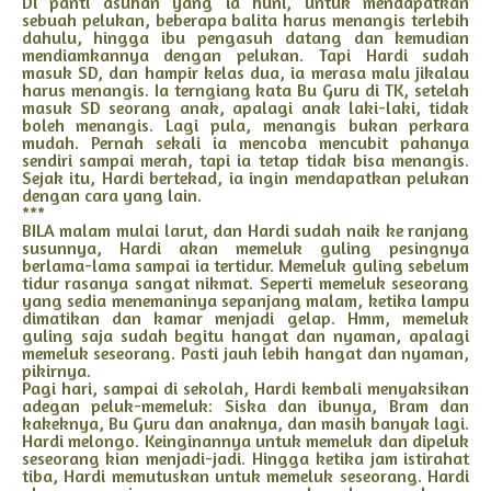
Di panti asuhan yang ia huni, untuk mendapatkan
sebuah pelukan, beberapa balita harus menangis terlebih
dahulu, hingga ibu pengasuh datang dan kemudian
mendiamkannya dengan pelukan. Tapi Hardi sudah
masuk SD, dan hampir kelas dua, ia merasa malu jikalau
harus menangis. Ia terngiang kata Bu Guru di TK, setelah
masuk SD seorang anak, apalagi anak laki-laki, tidak
boleh menangis. Lagi pula, menangis bukan perkara
mudah. Pernah sekali ia mencoba mencubit pahanya
sendiri sampai merah, tapi ia tetap tidak bisa menangis.
Sejak itu, Hardi bertekad, ia ingin mendapatkan pelukan
dengan cara yang lain.
***
BILA malam mulai larut, dan Hardi sudah naik ke ranjang
susunnya, Hardi akan memeluk guling pesingnya
berlama-lama sampai ia tertidur. Memeluk guling sebelum
tidur rasanya sangat nikmat. Seperti memeluk seseorang
yang sedia menemaninya sepanjang malam, ketika lampu
dimatikan dan kamar menjadi gelap. Hmm, memeluk
guling saja sudah begitu hangat dan nyaman, apalagi
memeluk seseorang. Pasti jauh lebih hangat dan nyaman,
pikirnya.
Pagi hari, sampai di sekolah, Hardi kembali menyaksikan
adegan peluk-memeluk: Siska dan ibunya, Bram dan
kakeknya, Bu Guru dan anaknya, dan masih banyak lagi.
Hardi melongo. Keinginannya untuk memeluk dan dipeluk
seseorang kian menjadi-jadi. Hingga ketika jam istirahat
tiba, Hardi memutuskan untuk memeluk seseorang. Hardi