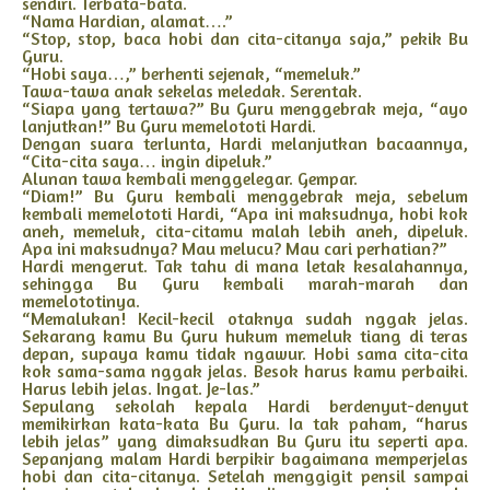
sendiri. Terbata-bata.
“Nama Hardian, alamat….”
“Stop, stop, baca hobi dan cita-citanya saja,” pekik Bu
Guru.
“Hobi saya…,” berhenti sejenak, “memeluk.”
Tawa-tawa anak sekelas meledak. Serentak.
“Siapa yang tertawa?” Bu Guru menggebrak meja, “ayo
lanjutkan!” Bu Guru memelototi Hardi.
Dengan suara terlunta, Hardi melanjutkan bacaannya,
“Cita-cita saya… ingin dipeluk.”
Alunan tawa kembali menggelegar. Gempar.
“Diam!” Bu Guru kembali menggebrak meja, sebelum
kembali memelototi Hardi, “Apa ini maksudnya, hobi kok
aneh, memeluk, cita-citamu malah lebih aneh, dipeluk.
Apa ini maksudnya? Mau melucu? Mau cari perhatian?”
Hardi mengerut. Tak tahu di mana letak kesalahannya,
sehingga Bu Guru kembali marah-marah dan
memelototinya.
“Memalukan! Kecil-kecil otaknya sudah nggak jelas.
Sekarang kamu Bu Guru hukum memeluk tiang di teras
depan, supaya kamu tidak ngawur. Hobi sama cita-cita
kok sama-sama nggak jelas. Besok harus kamu perbaiki.
Harus lebih jelas. Ingat. Je-las.”
Sepulang sekolah kepala Hardi berdenyut-denyut
memikirkan kata-kata Bu Guru. Ia tak paham, “harus
lebih jelas” yang dimaksudkan Bu Guru itu seperti apa.
Sepanjang malam Hardi berpikir bagaimana memperjelas
hobi dan cita-citanya. Setelah menggigit pensil sampai