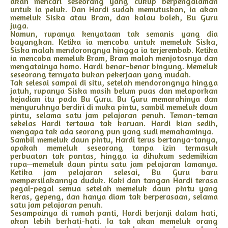
akan mencari seseorang yang cukup berpengalaman
untuk ia peluk. Dan Hardi sudah memutuskan, ia akan
memeluk Siska atau Bram, dan kalau boleh, Bu Guru
juga.
Namun, rupanya kenyataan tak semanis yang dia
bayangkan. Ketika ia mencoba untuk memeluk Siska,
Siska malah mendorongnya hingga ia terjerembab. Ketika
ia mencoba memeluk Bram, Bram malah menjotosnya dan
mengatainya homo. Hardi benar-benar bingung. Memeluk
seseorang ternyata bukan pekerjaan yang mudah.
Tak selesai sampai di situ, setelah mendorongnya hingga
jatuh, rupanya Siska masih belum puas dan melaporkan
kejadian itu pada Bu Guru. Bu Guru memarahinya dan
menyuruhnya berdiri di muka pintu, sambil memeluk daun
pintu, selama satu jam pelajaran penuh. Teman-teman
sekelas Hardi tertawa tak karuan. Hardi kian sedih,
mengapa tak ada seorang pun yang sudi memahaminya.
Sambil memeluk daun pintu, Hardi terus bertanya-tanya,
apakah memeluk seseorang tanpa izin termasuk
perbuatan tak pantas, hingga ia dihukum sedemikian
rupa—memeluk daun pintu satu jam pelajaran lamanya.
Ketika jam pelajaran selesai, Bu Guru baru
mempersilakannya duduk. Kaki dan tangan Hardi terasa
pegal-pegal semua setelah memeluk daun pintu yang
keras, gepeng, dan hanya diam tak berperasaan, selama
satu jam pelajaran penuh.
Sesampainya di rumah panti, Hardi berjanji dalam hati,
akan lebih berhati-hati. Ia tak akan memeluk orang