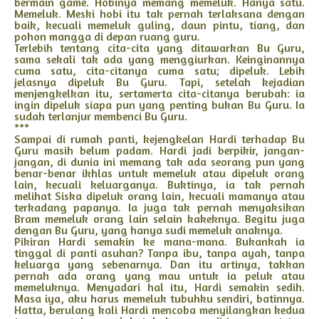
bermain game. Hobinya memang memeluk. Hanya satu.
Memeluk. Meski hobi itu tak pernah terlaksana dengan
baik, kecuali memeluk guling, daun pintu, tiang, dan
pohon mangga di depan ruang guru.
Terlebih tentang cita-cita yang ditawarkan Bu Guru,
sama sekali tak ada yang menggiurkan. Keinginannya
cuma satu, cita-citanya cuma satu; dipeluk. Lebih
jelasnya dipeluk Bu Guru. Tapi, setelah kejadian
menjengkelkan itu, sertamerta cita-citanya berubah: ia
ingin dipeluk siapa pun yang penting bukan Bu Guru. Ia
sudah terlanjur membenci Bu Guru.
***
Sampai di rumah panti, kejengkelan Hardi terhadap Bu
Guru masih belum padam. Hardi jadi berpikir, jangan-
jangan, di dunia ini memang tak ada seorang pun yang
benar-benar ikhlas untuk memeluk atau dipeluk orang
lain, kecuali keluarganya. Buktinya, ia tak pernah
melihat Siska dipeluk orang lain, kecuali mamanya atau
terkadang papanya. Ia juga tak pernah menyaksikan
Bram memeluk orang lain selain kakeknya. Begitu juga
dengan Bu Guru, yang hanya sudi memeluk anaknya.
Pikiran Hardi semakin ke mana-mana. Bukankah ia
tinggal di panti asuhan? Tanpa ibu, tanpa ayah, tanpa
keluarga yang sebenarnya. Dan itu artinya, takkan
pernah ada orang yang mau untuk ia peluk atau
memeluknya. Menyadari hal itu, Hardi semakin sedih.
Masa iya, aku harus memeluk tubuhku sendiri, batinnya.
Hatta, berulang kali Hardi mencoba menyilangkan kedua