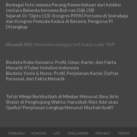
Berbagai foto semasa Perang Kemerdekaan dari koleksi
tentara Belanda bernama Bob van Dijk (18)
Sejarah Dr Tjipto (13): Kongres PPPKI Pertama di Soerabaja
dan Kongres Pemuda Kedua di Batavia; Pengurus PI
Ditangkap
Masalah RSS:
Retrieved unsupported status code "404"
Biodata Kobo Kanaeru: Profil, Umur, Karier, dan Fakta
Menarik VTuber Hololive Indonesia
Biodata Yovie & Nuno: Profil, Perjalanan Karier, Daftar
Personel, dan Fakta Menarik
Tafsir Mimpi Berkhutbah di Mimbar Menurut Ibnu Sirin
Shalat di Penghujung Waktu: Haruskah Niat Ada’ atau
Qadha? Penjelasan Lengkap Menurut Mazhab Syafi’i
TERBARU
KONTAK
LIST
DISCLAIMER
PRIVACY
TERMS