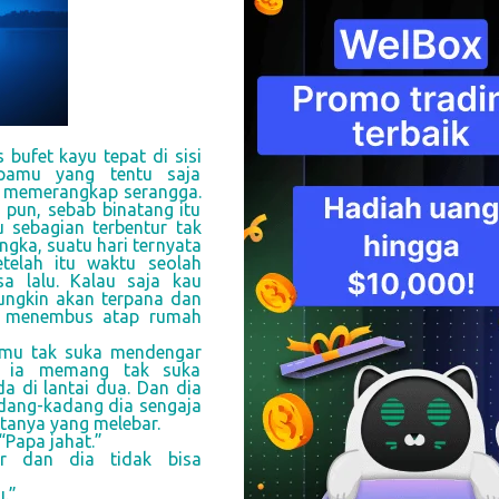
 bufet kayu tepat di sisi
apamu yang tentu saja
n memerangkap serangga.
pun, sebab binatang itu
u sebagian terbentur tak
ngka, suatu hari ternyata
telah itu waktu seolah
a lalu. Kalau saja kau
mungkin akan terpana dan
mu menembus atap rumah
pamu tak suka mendengar
i, ia memang tak suka
a di lantai dua. Dan dia
dang-kadang dia sengaja
tanya yang melebar.
“Papa jahat.”
r dan dia tidak bisa
u.”