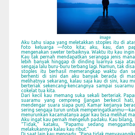
image
Aku tahu siapa yang meletakkan stoples itu di atas
foto keluarga —foto kita; aku, kau, dan p
mengenakan sweter terbaiknya. Waktu itu kau ingi
Kau tak pernah mendapatkan serangga jenis mana 
lebih banyak hinggap di dinding luarnya saja ata
sengaja lalu buru-buru terbang lagi. Namun, tak disa
stoples itu berhasil memerangkap waktu dan se
berhenti di sini dan aku banyak berada di mas
melihatnya sekarang, kalau saja kau di sini, kau 
berteriak sekencang-kencangnya sampai suara
cokelat tua kita.
Dari kecil kau memang suka sekali berteriak. Pa
suaramu yang cempreng (jangan berkecil hat
mendengar suara siapa pun). Kamar kerjanya berad
sering sengaja turun untuk memperingatkanmu—ka
menurunkan kacamatanya agar kau bisa melihat ma
Aku ingat kau pernah mengeluh padaku. Kau bilang, 
“Tidak,” kataku, “Papamu sedang menggamba
melakukannya kalau kau ribut.”
Di saat lain kau mengadu, “Papa tidak menyayangik