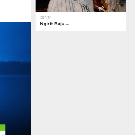
CERITA
Ngirit Baju….