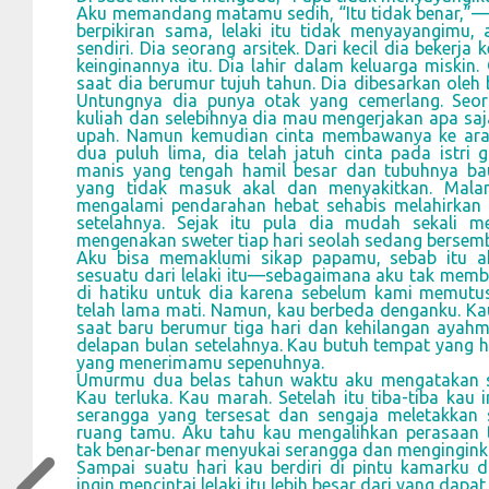
Aku memandang matamu sedih, “Itu tidak benar,”
berpikiran sama, lelaki itu tidak menyayangimu, 
sendiri. Dia seorang arsitek. Dari kecil dia bekerj
keinginannya itu. Dia lahir dalam keluarga miskin
saat dia berumur tujuh tahun. Dia dibesarkan oleh 
Untungnya dia punya otak yang cemerlang. Se
kuliah dan selebihnya dia mau mengerjakan apa sa
upah. Namun kemudian cinta membawanya ke arah
dua puluh lima, dia telah jatuh cinta pada istri
manis yang tengah hamil besar dan tubuhnya bau
yang tidak masuk akal dan menyakitkan. Malang
mengalami pendarahan hebat sehabis melahirkan 
setelahnya. Sejak itu pula dia mudah sekali me
mengenakan sweter tiap hari seolah sedang bersemb
Aku bisa memaklumi sikap papamu, sebab itu 
sesuatu dari lelaki itu—sebagaimana aku tak memb
di hatiku untuk dia karena sebelum kami memutu
telah lama mati. Namun, kau berbeda denganku. Ka
saat baru berumur tiga hari dan kehilangan ayahm
delapan bulan setelahnya. Kau butuh tempat yang 
yang menerimamu sepenuhnya.
Umurmu dua belas tahun waktu aku mengatakan s
Kau terluka. Kau marah. Setelah itu tiba-tiba kau 
serangga yang tersesat dan sengaja meletakkan s
ruang tamu. Aku tahu kau mengalihkan perasaan 
tak benar-benar menyukai serangga dan mengingink
Sampai suatu hari kau berdiri di pintu kamarku 
ingin mencintai lelaki itu lebih besar dari yang dapa