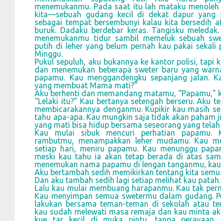
menemukanmu. Pada saat itu lah mataku menoleh 
kita—sebuah gudang kecil di dekat dapur yang s
sebagai tempat bersembunyi kalau kita bersedih ata
buruk. Dadaku berdebar keras. Tangisku meledak.
menemukanmu tidur sambil memeluk sebuah swe
putih di leher yang belum pernah kau pakai sekali 
Minggu.
Pukul sepuluh, aku bukannya ke kantor polisi, tapi k
dan menemukan beberapa sweter baru yang warn
papamu. Kau menggandengku sepanjang jalan. Kau
yang membuat Mama mati?”
Aku berhenti dan memandang matamu, “Papamu,” k
“Lelaki itu?” Kau bertanya setengah berseru. Aku t
membicarakannya denganmu. Kupikir kau masih se
tahu apa-apa. Kau mungkin saja tidak akan paham ji
yang mati bisa hidup bersama seseorang yang telah
Kau mulai sibuk mencuri perhatian papamu.
rambutmu, menampakkan leher mudamu. Kau mu
setiap hari, meniru papamu. Kau menunggu pa
meski kau tahu ia akan tetap berada di atas sam
menemukan nama papamu di lengan tanganmu, kau tu
Aku bertambah sedih memikirkan tentang kita semu
Dan aku tambah sedih lagi setiap melihat kau patah.
Lalu kau mulai membuang harapanmu. Kau tak pern
Kau menyimpan semua swetermu dalam gudang. Pe
lakukan bersama teman-teman di sekolah atau te
kau sudah melewati masa remaja dan kau minta 
kue tar kecil di muka pintu, tanpa perayaan