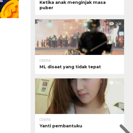
Ketika anak menginjak masa
puber
268
CERITA
ML disaat yang tidak tepat
237
CERITA
Yanti pembantuku