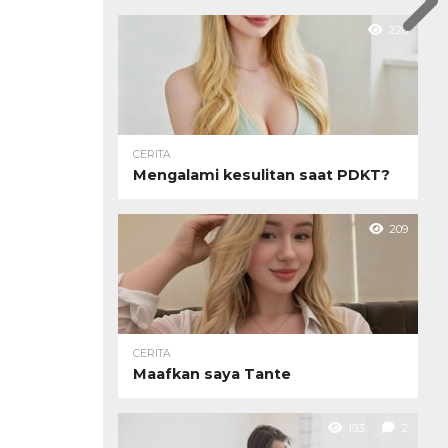
226
CERITA
Mengalami kesulitan saat PDKT?
209
CERITA
Maafkan saya Tante
193
2