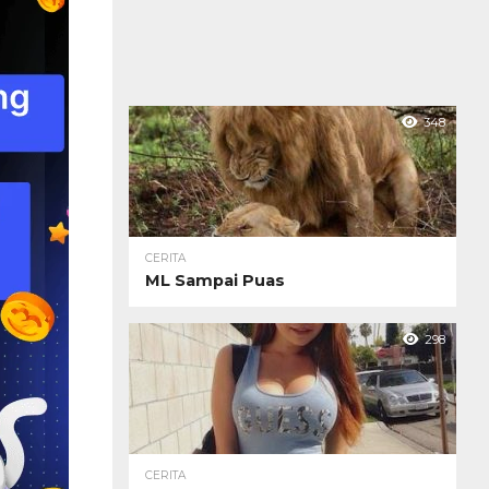
348
CERITA
ML Sampai Puas
298
CERITA