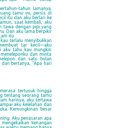
bertahun-tahun lamanya.
uang tamu ini, persis di
il itu dan aku berlari ke
amun, saat kembali, aku
 tawa dengan pipi yang
u. Dan aku lama berpikir
am itu.
 kau terlalu menyibukkan
membuat tar kecil—aku
i aku tahu kau mungkin
a meneleponku dan minta
nelepon dan satu bulan
dan bertanya, “Apa hari
merasa tertusuk hingga
ng tentang seorang tamu
am harinya, aku tertawa
ampai aku kelelahan dan
ibuka. Kemungkinan besar
ning. Aku penasaran apa
n mengekalkan kenangan
tugas waktu memang hanya