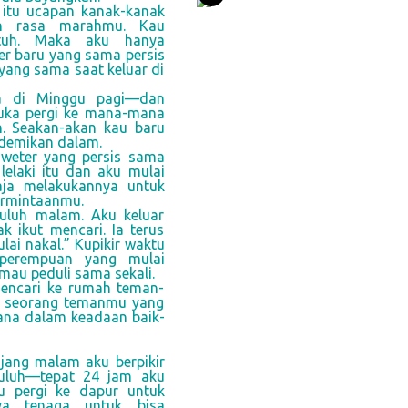
 itu ucapan kanak-kanak
an rasa marahmu. Kau
ntuh. Maka aku hanya
r baru yang sama persis
yang sama saat keluar di
ma di Minggu pagi—dan
uka pergi ke mana-mana
h. Seakan-akan kau baru
edemikan dalam.
weter yang persis sama
lelaki itu dan aku mulai
aja melakukannya untuk
ermintaanmu.
uluh malam. Aku keluar
ikut mencari. Ia terus
ai nakal.” Kupikir waktu
 perempuan yang mulai
au peduli sama sekali.
encari ke rumah teman-
h seorang temanmu yang
ana dalam keadaan baik-
njang malam aku berpikir
puluh—tepat 24 jam aku
u pergi ke dapur untuk
ya tenaga untuk bisa