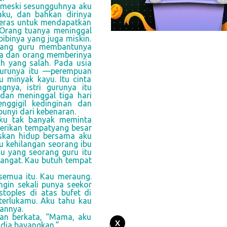
—meski sesungguhnya aku
aku, dan bahkan dirinya
a keras untuk mendapatkan
. Orang tuanya meninggal
bibinya yang juga miskin.
orang guru membantunya
ja dan orang memberinya
 yang salah. Pada usia
 gurunya itu —perempuan
 minyak kayu. Itu cinta
nya, istri gurunya itu
dan meninggal tiga hari
nggigil kedinginan dan
unyi dari kebenaran.
aku tak banyak meminta
erikan tempatyang besar
skan hidup bersama aku
u kehilangan seorang ibu
u yang seorang guru itu
hangat. Kau butuh tempat
emua itu. Kau meraung.
ingin sekali punya seekor
toples di atas bufet di
terlukamu. Aku tahu kau
annya.
dan berkata, “Mama, aku
X
t dia bayangkan.”