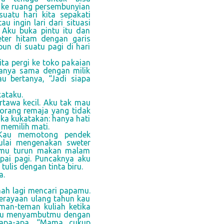
ke ruang persembunyian
uatu hari kita sepakati
u ingin lari dari situasi
 Aku buka pintu itu dan
ter hitam dengan garis
pun di suatu pagi di hari
ita pergi ke toko pakaian
anya sama dengan milik
 bertanya, “Jadi siapa
ataku.
ertawa kecil. Aku tak mau
orang remaja yang tidak
ka kukatakan: hanya hati
 memilih mati.
 Kau memotong pendek
lai mengenakan sweter
pamu turun makan malam
pai pagi. Puncaknya aku
lis dengan tinta biru.
a.
ah lagi mencari papamu.
rayaan ulang tahun kau
man-teman kuliah ketika
aku menyambutmu dengan
 apa-apa. “Mama cukup