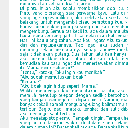
membisikkan sebuah doa,” ujarmu.
Di pintu inilah aku selalu membisikkan doa itu, 
Pintu yang dibiarkan saja berwarna kayu. Lalu di r
samping stoples milikmu, aku meletakkan kue tar kec
belakang untuk mengambil pisau pemotong kue. N
hanya menemukan piring kosong dan kau menahan
mengembung. Semua tar kecil itu ada dalam mulutm
bagaimana seorang gadis bisa melakukan hal semac
Hari ini kau ulang tahun. Apa kau ingat? Aku takut
diri dan melupakannya. Tadi pagi aku sudah 
memang selalu membuatnya setiap tahun— mesk
saja tidak akan pulang. Dua tahun lalu kau hany
aku membisikkan doa. Tahun lalu kau tidak me
kemudian kau baru ingat dan menertawakan dirimu 
itu Mama mendoakanku?”
“Tentu,” kataku, “aku ingin kau menikah.”
“Aku sudah memutuskan tidak.”
“Kenapa?”
“Aku tidak ingin hidup seperti Mama.’’
Waktu mendengar kau mengatakan hal itu, aku 
memilih menutup telepon dengan sedikit berboho
yang tengah menunggu di depan pintu. Namun, mal
banyak sekali sambil mengulang-ulang kalimatmu s
tertidur. Begitu pagi, mataku lengket dan sulit d
aku menangis saat tertidur.
Aku menatap stoplesmu. Tampak dingin. Tampak he
yang bisa dilakukan waktu di dalam sana selai
dalam rumah ini? Barangkali tak ada. Barangkali 