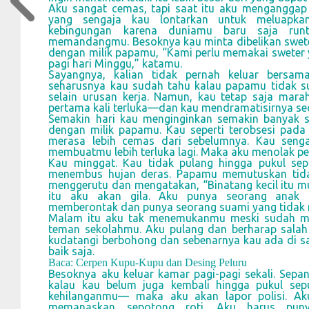
Aku sangat cemas, tapi saat itu aku menganggap
yang sengaja kau lontarkan untuk meluapk
kebingungan karena duniamu baru saja ru
memandangmu. Besoknya kau minta dibelikan swete
dengan milik papamu, “Kami perlu memakai sweter 
pagi hari Minggu,” katamu.
Sayangnya, kalian tidak pernah keluar bersa
seharusnya kau sudah tahu kalau papamu tidak s
selain urusan kerja. Namun, kau tetap saja mara
pertama kali terluka—dan kau mendramatisirnya s
Semakin hari kau menginginkan semakin banyak s
dengan milik papamu. Kau seperti terobsesi pada 
merasa lebih cemas dari sebelumnya. Kau seng
membuatmu lebih terluka lagi. Maka aku menolak p
Kau minggat. Kau tidak pulang hingga pukul sep
menembus hujan deras. Papamu memutuskan tidak 
menggerutu dan mengatakan, “Binatang kecil itu mul
itu aku akan gila. Aku punya seorang anak
memberontak dan punya seorang suami yang tidak m
Malam itu aku tak menemukanmu meski sudah m
teman sekolahmu. Aku pulang dan berharap sala
kudatangi berbohong dan sebenarnya kau ada di s
baik saja.
Baca: Cerpen Kupu-Kupu dan Desing Peluru
Besoknya aku keluar kamar pagi-pagi sekali. Sepa
kalau kau belum juga kembali hingga pukul se
kehilanganmu— maka aku akan lapor polisi. Ak
memanaskan sepotong roti. Aku harus pun